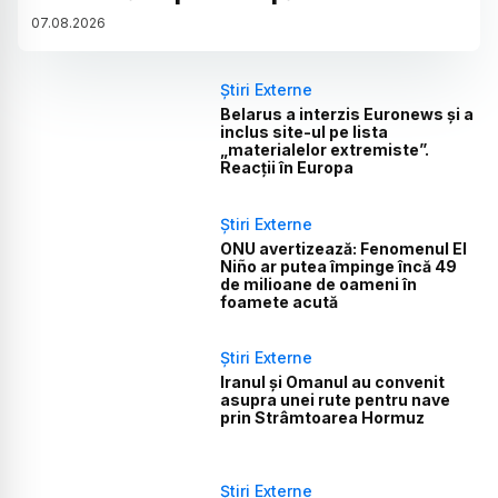
07
.
08
.
2026
Știri Externe
Belarus a interzis Euronews și a
inclus site-ul pe lista
„materialelor extremiste”.
Reacții în Europa
Știri Externe
ONU avertizează: Fenomenul El
Niño ar putea împinge încă 49
de milioane de oameni în
foamete acută
Știri Externe
Iranul și Omanul au convenit
asupra unei rute pentru nave
prin Strâmtoarea Hormuz
Știri Externe