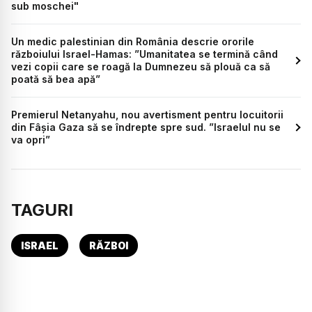
sub moschei"
Un medic palestinian din România descrie ororile
războiului Israel-Hamas: ”Umanitatea se termină când
vezi copii care se roagă la Dumnezeu să plouă ca să
poată să bea apă”
Premierul Netanyahu, nou avertisment pentru locuitorii
din Fâșia Gaza să se îndrepte spre sud. ”Israelul nu se
va opri”
TAGURI
ISRAEL
RĂZBOI