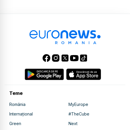
Teme
România
MyEurope
Internațional
#TheCube
Green
Next