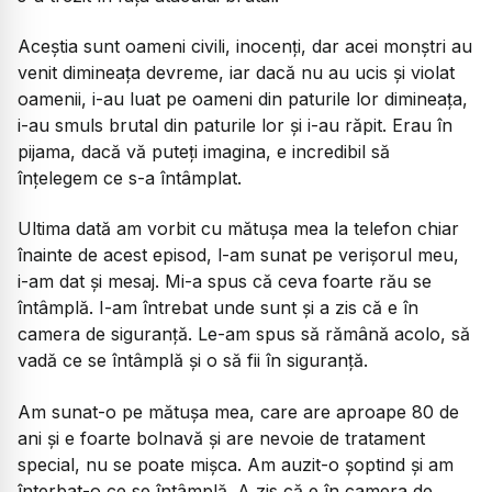
Aceștia sunt oameni civili, inocenți, dar acei monștri au
venit dimineața devreme, iar dacă nu au ucis și violat
oamenii, i-au luat pe oameni din paturile lor dimineața,
i-au smuls brutal din paturile lor și i-au răpit. Erau în
pijama, dacă vă puteți imagina, e incredibil să
înțelegem ce s-a întâmplat.
Ultima dată am vorbit cu mătușa mea la telefon chiar
înainte de acest episod, l-am sunat pe verișorul meu,
i-am dat și mesaj. Mi-a spus că ceva foarte rău se
întâmplă. I-am întrebat unde sunt și a zis că e în
camera de siguranță. Le-am spus să rămână acolo, să
vadă ce se întâmplă și o să fii în siguranță.
Am sunat-o pe mătușa mea, care are aproape 80 de
ani și e foarte bolnavă și are nevoie de tratament
special, nu se poate mișca. Am auzit-o șoptind și am
înterbat-o ce se întâmplă. A zis că e în camera de