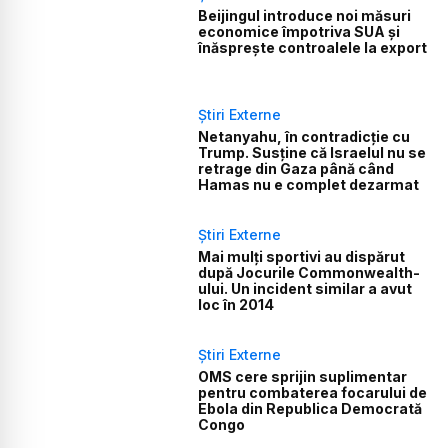
Beijingul introduce noi măsuri
economice împotriva SUA și
înăsprește controalele la export
Știri Externe
Netanyahu, în contradicție cu
Trump. Susține că Israelul nu se
retrage din Gaza până când
Hamas nu e complet dezarmat
Știri Externe
Mai mulți sportivi au dispărut
după Jocurile Commonwealth-
ului. Un incident similar a avut
loc în 2014
Știri Externe
OMS cere sprijin suplimentar
pentru combaterea focarului de
Ebola din Republica Democrată
Congo