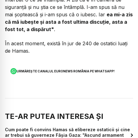
siguranță și nu știa ce se întâmplă. I-am spus să nu
mai șoptească și i-am spus că o iubesc. Iar
ea mi-a zis
că mă iubește și asta a fost ultima discuție, asta a
fost tot, a dispărut"
.
În acest moment, există în jur de 240 de ostatici luați
de Hamas.
URMĂREȘTE CANALUL EURONEWS ROMÂNIA PE WHATSAPP!
TE-AR PUTEA INTERESA ȘI
Cum poate fi convins Hamas să elibereze ostaticii și cine
ar trebui să guverneze Fâșia Gaza: "Ascund armament