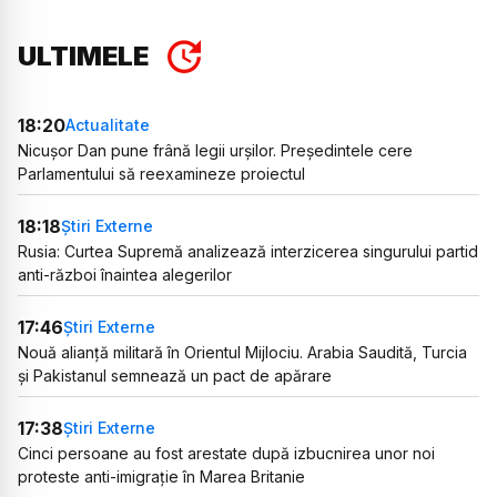
ULTIMELE
18:20
Actualitate
Nicușor Dan pune frână legii urșilor. Președintele cere
Parlamentului să reexamineze proiectul
18:18
Știri Externe
Rusia: Curtea Supremă analizează interzicerea singurului partid
anti-război înaintea alegerilor
17:46
Știri Externe
Nouă alianță militară în Orientul Mijlociu. Arabia Saudită, Turcia
și Pakistanul semnează un pact de apărare
17:38
Știri Externe
Cinci persoane au fost arestate după izbucnirea unor noi
proteste anti-imigrație în Marea Britanie