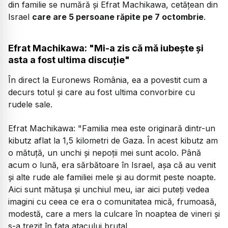
din familie se numără și Efrat Machikawa, cetățean din
Israel
care are 5 persoane răpite pe 7 octombrie
.
Efrat Machikawa: "Mi-a zis că mă iubește și
asta a fost ultima discuție"
În direct la Euronews România, ea a povestit cum a
decurs totul și care au fost ultima convorbire cu
rudele sale.
Efrat Machikawa:
"Familia mea este originară dintr-un
kibutz aflat la 1,5 kilometri de Gaza. În acest kibutz am
o mătuță, un unchi și nepoții mei sunt acolo. Până
acum o lună, era sărbătoare în Israel, așa că au venit
și alte rude ale familiei mele și au dormit peste noapte.
Aici sunt mătușa și unchiul meu, iar aici puteți vedea
imagini cu ceea ce era o comunitatea mică, frumoasă,
modestă, care a mers la culcare în noaptea de vineri și
s-a trezit în fața atacului brutal.