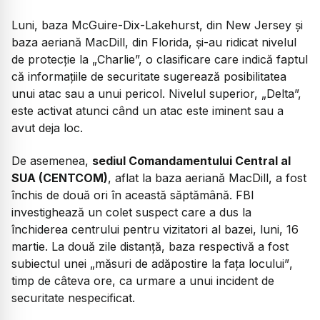
Luni, baza McGuire-Dix-Lakehurst, din New Jersey și
baza aeriană MacDill, din Florida, și-au ridicat nivelul
de protecție la „Charlie”, o clasificare care indică faptul
că informațiile de securitate sugerează posibilitatea
unui atac sau a unui pericol. Nivelul superior, „Delta”,
este activat atunci când un atac este iminent sau a
avut deja loc.
De asemenea,
sediul Comandamentului Central al
SUA (CENTCOM)
, aflat la baza aeriană MacDill, a fost
închis de două ori în această săptămână. FBI
investighează un colet suspect care a dus la
închiderea centrului pentru vizitatori al bazei, luni, 16
martie. La două zile distanță, baza respectivă a fost
subiectul unei
„măsuri de adăpostire la fața locului”
,
timp de câteva ore, ca urmare a unui incident de
securitate nespecificat.