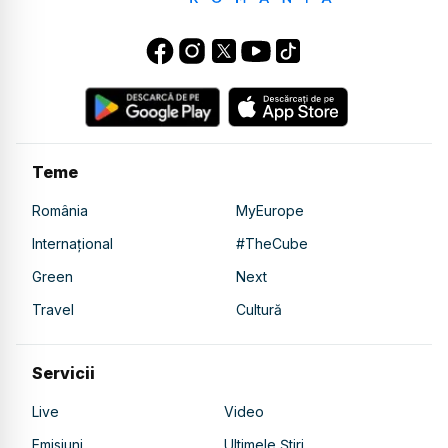
Teme
România
MyEurope
Internațional
#TheCube
Green
Next
Travel
Cultură
Servicii
Live
Video
Emisiuni
Ultimele Știri