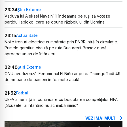
23:34
Știri Externe
Văduva lui Aleksei Navalnîi îi îndeamnă pe ruși să voteze
partidul Iabloko, care se opune războiului din Ucraina
23:15
Actualitate
Noile trenuri electrice cumpărate prin PNRR intră în circulație.
Primele garnituri circulă pe ruta București–Brașov după
aproape un an de întârzieri
22:40
Știri Externe
ONU avertizează: Fenomenul El Niño ar putea împinge încă 49
de milioane de oameni în foamete acută
21:52
Fotbal
UEFA amenință în continuare cu boicotarea competițiilor FIFA:
„Scuzele lui Infantino nu schimbă nimic”
VEZI MAI MULT