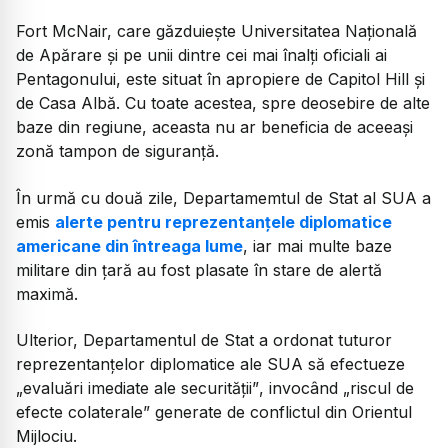
Fort McNair, care găzduiește Universitatea Națională
de Apărare și pe unii dintre cei mai înalți oficiali ai
Pentagonului, este situat în apropiere de Capitol Hill și
de Casa Albă. Cu toate acestea, spre deosebire de alte
baze din regiune, aceasta nu ar beneficia de aceeași
zonă tampon de siguranță.
În urmă cu două zile, Departamemtul de Stat al SUA a
emis
alerte pentru reprezentanțele diplomatice
americane din întreaga lume
, iar mai multe baze
militare din țară au fost plasate în stare de alertă
maximă.
Ulterior, Departamentul de Stat a ordonat tuturor
reprezentanțelor diplomatice ale SUA să efectueze
„evaluări imediate ale securității”
, invocând
„riscul de
efecte colaterale”
generate de conflictul din Orientul
Mijlociu.