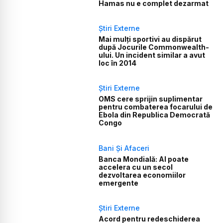
Hamas nu e complet dezarmat
Știri Externe
Mai mulți sportivi au dispărut
după Jocurile Commonwealth-
ului. Un incident similar a avut
loc în 2014
Știri Externe
OMS cere sprijin suplimentar
pentru combaterea focarului de
Ebola din Republica Democrată
Congo
Bani Și Afaceri
Banca Mondială: AI poate
accelera cu un secol
dezvoltarea economiilor
emergente
Știri Externe
Acord pentru redeschiderea