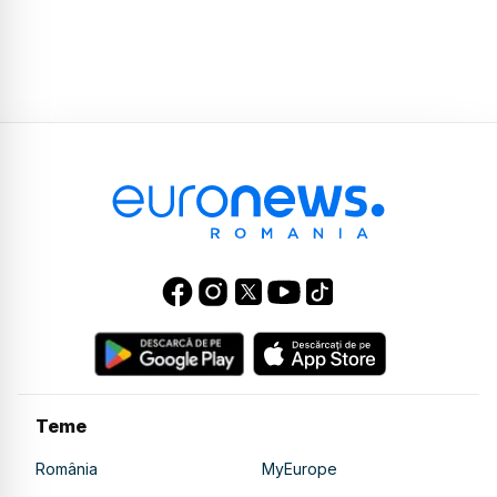
Teme
România
MyEurope