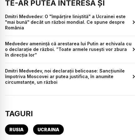
TE-AR PUTEA INTERESA ȘI
Dmitri Medvedev: O "împărţire liniştită" a Ucrainei este
"mai bună" decât un război mondial. Ce spune despre
România
Medvedev amenință că arestarea lui Putin ar echivala cu
o declarație de război. ”Toate armele rusești vor zbura
în direcția lor”
Dmitri Medvedev, noi declarații belicoase: Sancţiunile
împotriva Moscovei ar putea justifica, în anumite
circumstanţe, un război
TAGURI
RUSIA
UCRAINA