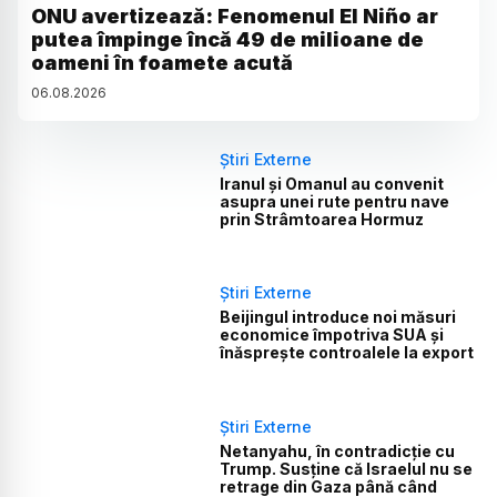
ONU avertizează: Fenomenul El Niño ar
putea împinge încă 49 de milioane de
oameni în foamete acută
06
.
08
.
2026
Știri Externe
Iranul și Omanul au convenit
asupra unei rute pentru nave
prin Strâmtoarea Hormuz
Știri Externe
Beijingul introduce noi măsuri
economice împotriva SUA și
înăsprește controalele la export
Știri Externe
Netanyahu, în contradicție cu
Trump. Susține că Israelul nu se
retrage din Gaza până când