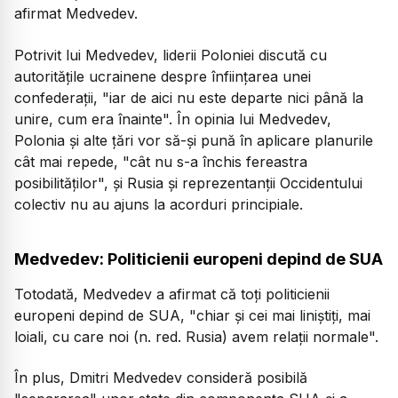
afirmat Medvedev.
Potrivit lui Medvedev, liderii Poloniei discută cu
autorităţile ucrainene despre înfiinţarea unei
confederaţii, "iar de aici nu este departe nici până la
unire, cum era înainte". În opinia lui Medvedev,
Polonia şi alte ţări vor să-şi pună în aplicare planurile
cât mai repede, "cât nu s-a închis fereastra
posibilităţilor", şi Rusia şi reprezentanţii Occidentului
colectiv nu au ajuns la acorduri principiale.
Medvedev: Politicienii europeni depind de SUA
Totodată, Medvedev a afirmat că toţi politicienii
europeni depind de SUA, "chiar şi cei mai liniştiţi, mai
loiali, cu care noi (n. red. Rusia) avem relaţii normale".
În plus, Dmitri Medvedev consideră posibilă