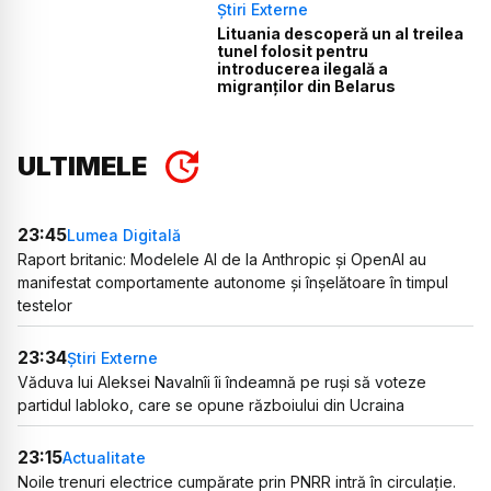
Știri Externe
Lituania descoperă un al treilea
tunel folosit pentru
introducerea ilegală a
migranților din Belarus
ULTIMELE
23:45
Lumea Digitală
Raport britanic: Modelele AI de la Anthropic și OpenAI au
manifestat comportamente autonome și înșelătoare în timpul
testelor
23:34
Știri Externe
Văduva lui Aleksei Navalnîi îi îndeamnă pe ruși să voteze
partidul Iabloko, care se opune războiului din Ucraina
23:15
Actualitate
Noile trenuri electrice cumpărate prin PNRR intră în circulație.