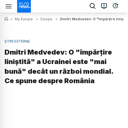
>
My Europe
>
Europa
>
Dmitri Medvedev: O "împărţire linişt
ȘTIRI EXTERNE
Dmitri Medvedev: O "împărţire
liniştită" a Ucrainei este "mai
bună" decât un război mondial.
Ce spune despre România