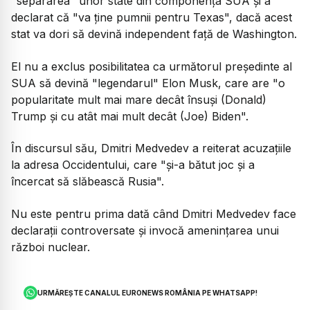
"separarea" unor state din componenţa SUA şi a
declarat că "va ţine pumnii pentru Texas", dacă acest
stat va dori să devină independent faţă de Washington.
El nu a exclus posibilitatea ca următorul preşedinte al
SUA să devină "legendarul" Elon Musk, care are "o
popularitate mult mai mare decât însuşi (Donald)
Trump şi cu atât mai mult decât (Joe) Biden".
În discursul său, Dmitri Medvedev a reiterat acuzaţiile
la adresa Occidentului, care "şi-a bătut joc şi a
încercat să slăbească Rusia".
Nu este pentru prima dată când Dmitri Medvedev face
declaraţii controversate şi invocă ameninţarea unui
război nuclear.
URMĂREȘTE CANALUL EURONEWS ROMÂNIA PE WHATSAPP!