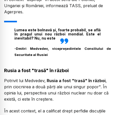
Ungariei şi României, informează TASS, preluat de
Agerpres.
Lumea este bolnavă şi, foarte probabil, se află
în pragul unui nou război mondial. Este el
inevitabil? Nu, nu este
-
Dmitri Medvedev, vicepreşedintele Consiliului de
Securitate al Rusiei
Rusia a fost "trasă" în război
Potrivit lui Medvedev,
Rusia a fost "trasă" în război
,
prin ciocnirea a două părţi ale unui singur popor". În
opinia lui, perspectiva unui război nuclear nu doar că
există, ci este în creştere.
În acest context, el a calificat drept perfidie discuţiile