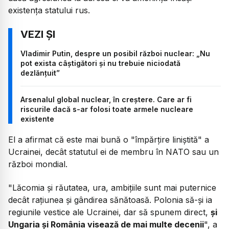
existenţa statului rus.
Vladimir Putin, despre un posibil război nuclear: „Nu
pot exista câștigători și nu trebuie niciodată
dezlănţuit”
Arsenalul global nuclear, în creștere. Care ar fi
riscurile dacă s-ar folosi toate armele nucleare
existente
El a afirmat că este mai bună o "împărţire liniştită" a
Ucrainei, decât statutul ei de membru în NATO sau un
război mondial.
"Lăcomia şi răutatea, ura, ambiţiile sunt mai puternice
decât raţiunea şi gândirea sănătoasă. Polonia să-şi ia
regiunile vestice ale Ucrainei, dar să spunem direct,
şi
Ungaria şi România visează de mai multe decenii
", a