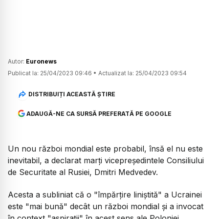
Autor:
Euronews
Publicat la:
25/04/2023 09:46
•
Actualizat la:
25/04/2023 09:54
DISTRIBUIȚI ACEASTĂ ȘTIRE
ADAUGĂ-NE CA SURSĂ PREFERATĂ PE GOOGLE
Un nou război mondial este probabil, însă el nu este
inevitabil, a declarat marţi vicepreşedintele Consiliului
de Securitate al Rusiei, Dmitri Medvedev.
Acesta a subliniat că o "împărţire liniştită" a Ucrainei
este "mai bună" decât un război mondial şi a invocat
în context "aspiraţii" în acest sens ale Poloniei,