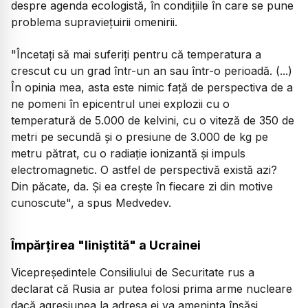
despre agenda ecologistă, în condiţiile în care se pune
problema supravieţuirii omenirii.
"Încetaţi să mai suferiţi pentru că temperatura a
crescut cu un grad într-un an sau într-o perioadă. (...)
În opinia mea, asta este nimic faţă de perspectiva de a
ne pomeni în epicentrul unei explozii cu o
temperatură de 5.000 de kelvini, cu o viteză de 350 de
metri pe secundă şi o presiune de 3.000 de kg pe
metru pătrat, cu o radiaţie ionizantă şi impuls
electromagnetic. O astfel de perspectivă există azi?
Din păcate, da. Şi ea creşte în fiecare zi din motive
cunoscute", a spus Medvedev.
Împărțirea "liniștită" a Ucrainei
Vicepreşedintele Consiliului de Securitate rus a
declarat că Rusia ar putea folosi prima arme nucleare
dacă agresiunea la adresa ei va ameninţa însăşi