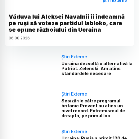
Știri Externe
Văduva lui Aleksei Navalnîi îi îndeamnă
pe ruși să voteze partidul Iabloko, care
se opune războiului din Ucraina
06
.
08
.
2026
Știri Externe
Ucraina dezvoltă o alternativă la
Patriot. Zelenski: Am atins
standardele necesare
Știri Externe
Sesizările către programul
britanic Prevent au atins un
nivel record. Extremismul de
dreapta, pe primul loc
Știri Externe
Ucraina: Rusia a primit 120 de