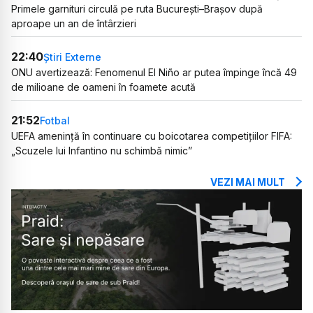
Primele garnituri circulă pe ruta București–Brașov după
aproape un an de întârzieri
22:40
Știri Externe
ONU avertizează: Fenomenul El Niño ar putea împinge încă 49
de milioane de oameni în foamete acută
21:52
Fotbal
UEFA amenință în continuare cu boicotarea competițiilor FIFA:
„Scuzele lui Infantino nu schimbă nimic”
VEZI MAI MULT