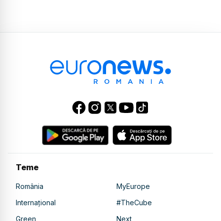
Teme
România
MyEurope
Internațional
#TheCube
Green
Next