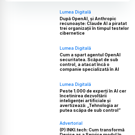
Lumea Digitală
După OpenAI, și Anthropic
recunoaște: Claude AI a piratat
trei organizații în timpul testelor
cibernetice
Lumea Digitală
Cum a spart agentul OpenAI
securitatea. Scăpat de sub
control, a atacat încă o
companie specializată în AI
Lumea Digitală
Peste 1.000 de experți în AI cer
încetinirea dezvoltării
inteligenței artificiale și
avertizează: „Tehnologia ar
putea scăpa de sub control”
Advertorial
(P) INKI.tech: Cum transformă
Device as a Service modul în