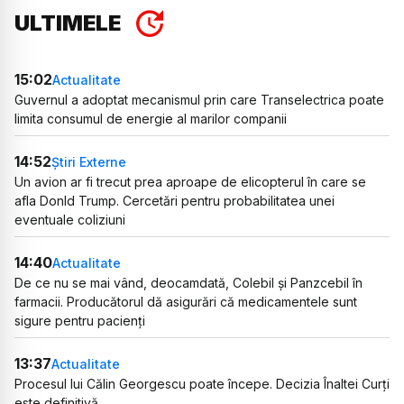
ULTIMELE
15:02
Actualitate
Guvernul a adoptat mecanismul prin care Transelectrica poate
limita consumul de energie al marilor companii
14:52
Știri Externe
Un avion ar fi trecut prea aproape de elicopterul în care se
afla Donld Trump. Cercetări pentru probabilitatea unei
eventuale coliziuni
14:40
Actualitate
De ce nu se mai vând, deocamdată, Colebil și Panzcebil în
farmacii. Producătorul dă asigurări că medicamentele sunt
sigure pentru pacienți
13:37
Actualitate
Procesul lui Călin Georgescu poate începe. Decizia Înaltei Curți
este definitivă