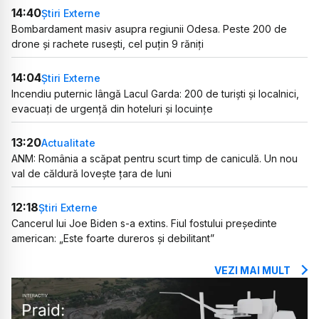
14:40
Știri Externe
Bombardament masiv asupra regiunii Odesa. Peste 200 de
drone și rachete rusești, cel puțin 9 răniți
14:04
Știri Externe
Incendiu puternic lângă Lacul Garda: 200 de turiști și localnici,
evacuați de urgență din hoteluri și locuințe
13:20
Actualitate
ANM: România a scăpat pentru scurt timp de caniculă. Un nou
val de căldură lovește țara de luni
12:18
Știri Externe
Cancerul lui Joe Biden s-a extins. Fiul fostului președinte
american: „Este foarte dureros și debilitant”
VEZI MAI MULT