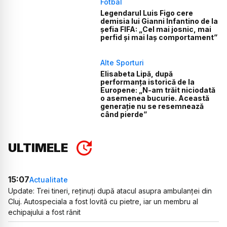
Fotbal
Legendarul Luis Figo cere
demisia lui Gianni Infantino de la
șefia FIFA: „Cel mai josnic, mai
perfid și mai laș comportament”
Alte Sporturi
Elisabeta Lipă, după
performanța istorică de la
Europene: „N-am trăit niciodată
o asemenea bucurie. Această
generație nu se resemnează
când pierde”
ULTIMELE
15:07
Actualitate
Update: Trei tineri, reținuți după atacul asupra ambulanței din
Cluj. Autospeciala a fost lovită cu pietre, iar un membru al
echipajului a fost rănit