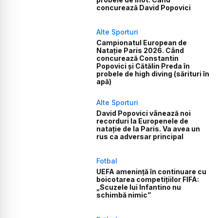
concurează David Popovici
Alte Sporturi
Campionatul European de
Natație Paris 2026. Când
concurează Constantin
Popovici și Cătălin Preda în
probele de high diving (sărituri în
apă)
Alte Sporturi
David Popovici vânează noi
recorduri la Europenele de
natație de la Paris. Va avea un
rus ca adversar principal
Fotbal
UEFA amenință în continuare cu
boicotarea competițiilor FIFA:
„Scuzele lui Infantino nu
schimbă nimic”