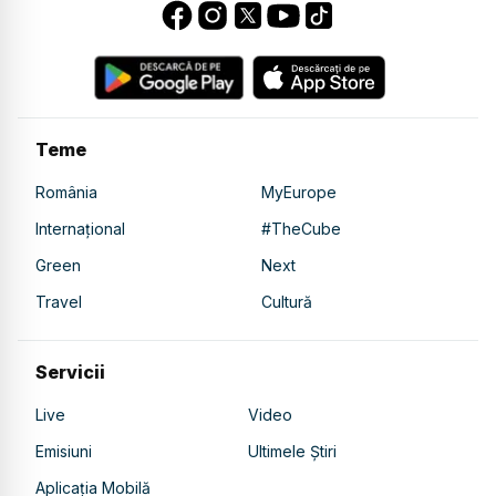
Teme
România
MyEurope
Internațional
#TheCube
Green
Next
Travel
Cultură
Servicii
Live
Video
Emisiuni
Ultimele Știri
Aplicația Mobilă