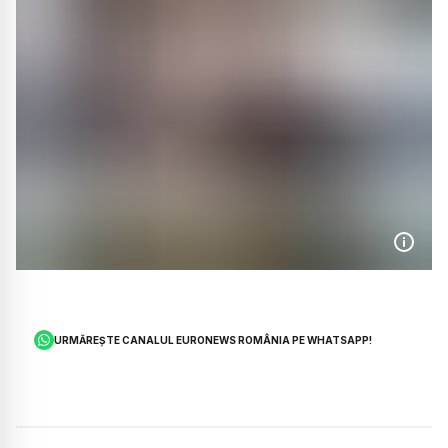
URMĂREȘTE CANALUL EURONEWS ROMÂNIA PE WHATSAPP!