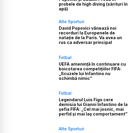
probele de high diving (sărituri în
apă)
Alte Sporturi
David Popovici vânează noi
recorduri la Europenele de
natație de la Paris. Va avea un
rus ca adversar principal
Fotbal
UEFA amenință în continuare cu
boicotarea competițiilor FIFA:
„Scuzele lui Infantino nu
schimbă nimic”
Fotbal
Legendarul Luis Figo cere
demisia lui Gianni Infantino de la
șefia FIFA: „Cel mai josnic, mai
perfid și mai laș comportament”
Alte Sporturi