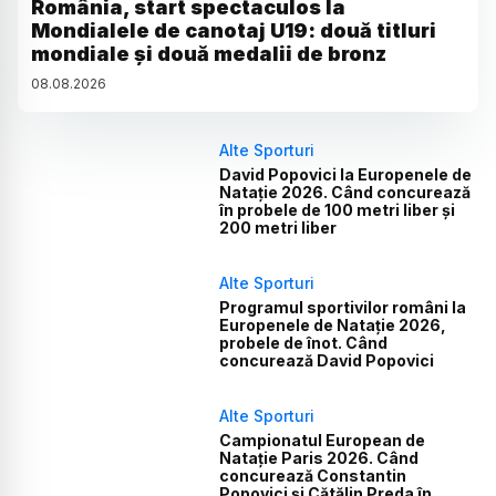
România, start spectaculos la
Mondialele de canotaj U19: două titluri
mondiale și două medalii de bronz
08
.
08
.
2026
Alte Sporturi
David Popovici la Europenele de
Natație 2026. Când concurează
în probele de 100 metri liber și
200 metri liber
Alte Sporturi
Programul sportivilor români la
Europenele de Natație 2026,
probele de înot. Când
concurează David Popovici
Alte Sporturi
Campionatul European de
Natație Paris 2026. Când
concurează Constantin
Popovici și Cătălin Preda în