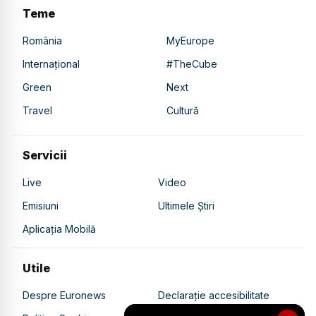
Teme
România
MyEurope
Internațional
#TheCube
Green
Next
Travel
Cultură
Servicii
Live
Video
Emisiuni
Ultimele Știri
Aplicația Mobilă
Utile
Despre Euronews
Declarație accesibilitate