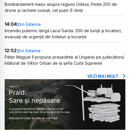
Bombardament masiv asupra regiunii Odesa. Peste 200 de
drone și rachete rusești, cel puțin 9 răniți
14:04
Știri Externe
Incendiu puternic lângă Lacul Garda: 200 de turiști și localnici,
evacuați de urgență din hoteluri și locuințe
12:52
Știri Externe
Péter Magyar îl propune președinte al Ungariei pe judecătorul
înlăturat de Viktor Orban de la șefia Curții Supreme
VEZI MAI MULT