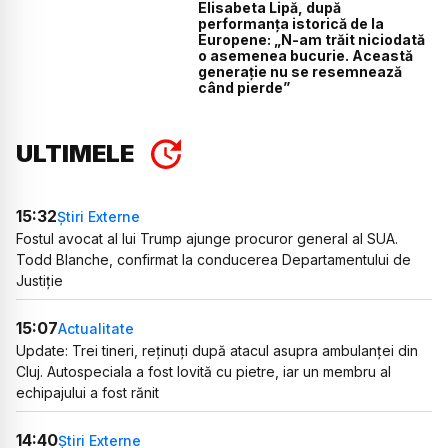
Elisabeta Lipă, după
performanța istorică de la
Europene: „N-am trăit niciodată
o asemenea bucurie. Această
generație nu se resemnează
când pierde”
ULTIMELE
15:32
Știri Externe
Fostul avocat al lui Trump ajunge procuror general al SUA.
Todd Blanche, confirmat la conducerea Departamentului de
Justiție
15:07
Actualitate
Update: Trei tineri, reținuți după atacul asupra ambulanței din
Cluj. Autospeciala a fost lovită cu pietre, iar un membru al
echipajului a fost rănit
14:40
Știri Externe