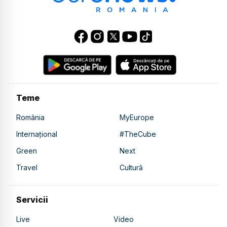
Teme
România
MyEurope
Internațional
#TheCube
Green
Next
Travel
Cultură
Servicii
Live
Video