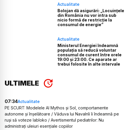
Actualitate
Bolojan dă asigurări: „Locuințele
din România nu vor intra sub
nicio formă de restricție la
consumul de energie”
Actualitate
Ministerul Energiei îndeamnă
populația să reducă voluntar
consumul de curent între orele
19:00 și 23:00. Ce aparate ar
trebui folosite în alte intervale
ULTIMELE
07:34
Actualitate
PE SCURT: Modelele AI Mythos și Sol, comportamente
autonome și înșelătoare / Văduva lui Navalnîi îi îndeamnă pe
ruși să voteze Iabloko / Avertismentul pediatrilor: Nu
administrați uleiuri esențiale copiilor