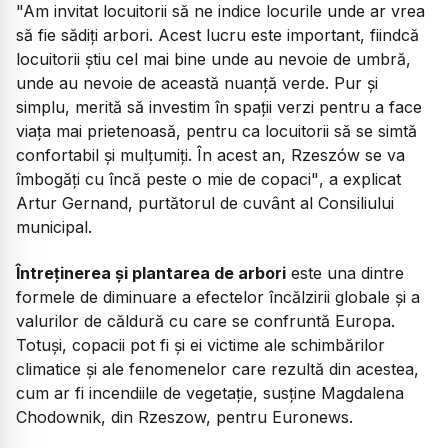
"Am invitat locuitorii să ne indice locurile unde ar vrea
să fie sădiți arbori. Acest lucru este important, fiindcă
locuitorii știu cel mai bine unde au nevoie de umbră,
unde au nevoie de această nuanță verde. Pur și
simplu, merită să investim în spații verzi pentru a face
viața mai prietenoasă, pentru ca locuitorii să se simtă
confortabil și mulțumiți. În acest an, Rzeszów se va
îmbogăți cu încă peste o mie de copaci"
, a explicat
Artur Gernand, purtătorul de cuvânt al Consiliului
municipal.
Întreținerea și plantarea de arbori
este una dintre
formele de diminuare a efectelor încălzirii globale și a
valurilor de căldură cu care se confruntă Europa.
Totuși, copacii pot fi și ei victime ale schimbărilor
climatice și ale fenomenelor care rezultă din acestea,
cum ar fi incendiile de vegetație, susține Magdalena
Chodownik, din Rzeszow, pentru Euronews.