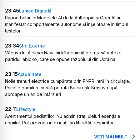
23:45
Lumea Digitală
Raport britanic: Modelele AI de la Anthropic și OpenAI au
manifestat comportamente autonome și înșelătoare în timpul
testelor
23:34
Știri Externe
Văduva lui Aleksei Navalnîi îi îndeamnă pe ruși să voteze
partidul Iabloko, care se opune războiului din Ucraina
23:15
Actualitate
Noile trenuri electrice cumpărate prin PNRR intră în circulație.
Primele garnituri circulă pe ruta București–Brașov după
aproape un an de întârzieri
22:11
Lifestyle
Avertismentul pediatrilor: Nu administrați uleiuri esențiale
copiilor. Pot provoca intoxicații și dificultăți respiratorii
VEZI MAI MULT