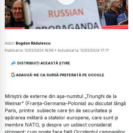
Watch
Autor:
Bogdan Rădulescu
Publicat la:
12/02/2024 16:56
•
Actualizat la:
12/02/2024 17:17
DISTRIBUIȚI ACEASTĂ ȘTIRE
ADAUGĂ-NE CA SURSĂ PREFERATĂ PE GOOGLE
Miniștrii de externe din așa-numitul „Triunghi de la
Weimar” (Franța-Germania-Polonia) au discutat lângă
Paris, printre subiecte care țin de securitatea și
apărarea militară a statelor europene, care sunt și
membre NATO, și despre un usbiect considerat
stringent: cum poate face față Occidentul campaniilor