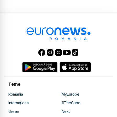
Teme
România
MyEurope
Internațional
#TheCube
Green
Next