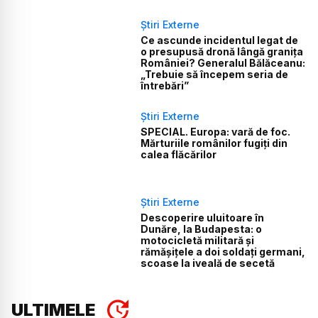
Știri Externe
Ce ascunde incidentul legat de
o presupusă dronă lângă granița
României? Generalul Bălăceanu:
„Trebuie să începem seria de
întrebări”
Știri Externe
SPECIAL. Europa: vară de foc.
Mărturiile românilor fugiți din
calea flăcărilor
Știri Externe
Descoperire uluitoare în
Dunăre, la Budapesta: o
motocicletă militară și
rămășițele a doi soldați germani,
scoase la iveală de secetă
ULTIMELE