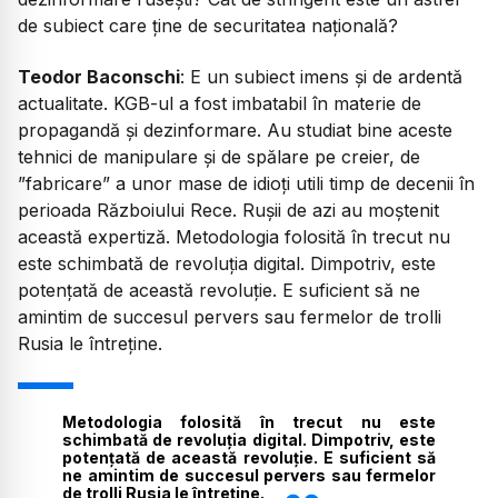
de subiect care ține de securitatea națională?
Teodor Baconschi
: E un subiect imens și de ardentă
actualitate. KGB-ul a fost imbatabil în materie de
propagandă și dezinformare. Au studiat bine aceste
tehnici de manipulare și de spălare pe creier, de
”fabricare” a unor mase de idioți utili timp de decenii în
perioada Războiului Rece. Rușii de azi au moștenit
această expertiză. Metodologia folosită în trecut nu
este schimbată de revoluția digital. Dimpotriv, este
potențată de această revoluție. E suficient să ne
amintim de succesul pervers sau fermelor de trolli
Rusia le întreține.
Metodologia folosită în trecut nu este
schimbată de revoluția digital. Dimpotriv, este
potențată de această revoluție. E suficient să
ne amintim de succesul pervers sau fermelor
de trolli Rusia le întreține.