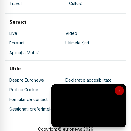
Travel
Cultură
Servicii
Live
Video
Emisiuni
Ultimele Știri
Aplicația Mobilă
Utile
Despre Euronews
Declarație accesibilitate
Politica Cookie
Politica de confidențialitate
×
Formular de contact
Transparență în utilizarea AI
Gestionați preferințele
Copyright © euronews
2026