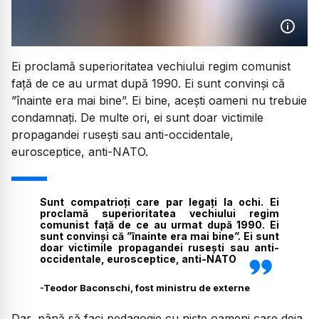
Ei proclamă superioritatea vechiului regim comunist
față de ce au urmat după 1990. Ei sunt convinși că
”înainte era mai bine”. Ei bine, acești oameni nu trebuie
condamnați. De multe ori, ei sunt doar victimile
propagandei rusești sau anti-occidentale,
eurosceptice, anti-NATO.
Sunt compatrioți care par legați la ochi. Ei
proclamă superioritatea vechiului regim
comunist față de ce au urmat după 1990. Ei
sunt convinși că ”înainte era mai bine”. Ei sunt
doar victimile propagandei rusești sau anti-
occidentale, eurosceptice, anti-NATO
-
Teodor Baconschi, fost ministru de externe
Dar, până să faci pedagogie cu niște oameni care deja