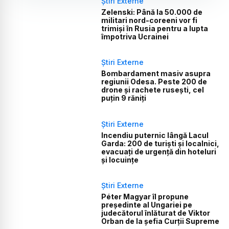
Știri Externe
Zelenski: Până la 50.000 de
militari nord-coreeni vor fi
trimiși în Rusia pentru a lupta
împotriva Ucrainei
Știri Externe
Bombardament masiv asupra
regiunii Odesa. Peste 200 de
drone și rachete rusești, cel
puțin 9 răniți
Știri Externe
Incendiu puternic lângă Lacul
Garda: 200 de turiști și localnici,
evacuați de urgență din hoteluri
și locuințe
Știri Externe
Péter Magyar îl propune
președinte al Ungariei pe
judecătorul înlăturat de Viktor
Orban de la șefia Curții Supreme