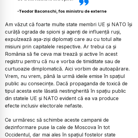
-
Teodor Baconschi, fos ministru de externe
Am văzut că foarte multe state membri UE și NATO își
curăță ograda de spioni și agenți de influență ruși,
expulzează așa-ziși diplomați care au cu totul alte
misiuni prin capitalele respective. Ar trebui ca și
România să fie ceva mai trează și active în acest
registru pentru că nu e vorba de timiditate sau de
curtuoazie dimplomatică. Aici vorbim de autoapărare.
Vrem, nu vrem, până la urmă ideile emise în spațiul
public au consecințe. Dacă propaganda de toxică de
tipul acesta este lăsată nestingherită în spațiu public
din statele UE și NATO evident că ea va produce
efecte inclusiv electorale nefaste.
Ce urmăresc să schimbe aceste campanii de
dezinformare puse la cale de Moscova în tot
Occidentul, dar mai ales în spațiul fostelor state