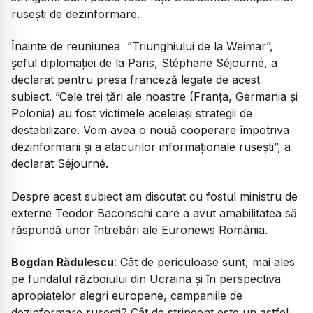
rusești de dezinformare.
Înainte de reuniunea ”Triunghiului de la Weimar”,
șeful diplomației de la Paris, Stéphane Séjourné, a
declarat pentru presa franceză legate de acest
subiect. ”Cele trei ţări ale noastre (Franța, Germania și
Polonia) au fost victimele aceleiaşi strategii de
destabilizare. Vom avea o nouă cooperare împotriva
dezinformarii şi a atacurilor informaţionale ruseşti”, a
declarat Séjourné.
Despre acest subiect am discutat cu fostul ministru de
externe Teodor Baconschi care a avut amabilitatea să
răspundă unor întrebări ale Euronews România.
Bogdan Rădulescu
:
Cât de periculoase sunt, mai ales
pe fundalul războiului din Ucraina și în perspectiva
apropiatelor alegri europene, campaniile de
dezinformare rusești? Cât de stringent este un astfel