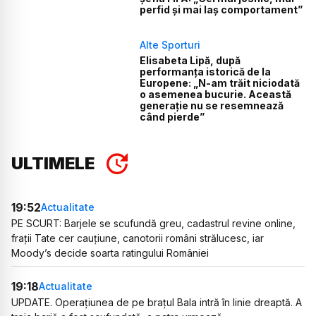
perfid și mai laș comportament”
Alte Sporturi
Elisabeta Lipă, după
performanța istorică de la
Europene: „N-am trăit niciodată
o asemenea bucurie. Această
generație nu se resemnează
când pierde”
ULTIMELE
19:52
Actualitate
PE SCURT: Barjele se scufundă greu, cadastrul revine online,
frații Tate cer cauțiune, canotorii români strălucesc, iar
Moody’s decide soarta ratingului României
19:18
Actualitate
UPDATE. Operațiunea de pe brațul Bala intră în linie dreaptă. A