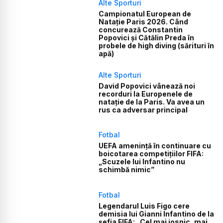
Alte Sporturi
Campionatul European de
Natație Paris 2026. Când
concurează Constantin
Popovici și Cătălin Preda în
probele de high diving (sărituri în
apă)
Alte Sporturi
David Popovici vânează noi
recorduri la Europenele de
natație de la Paris. Va avea un
rus ca adversar principal
Fotbal
UEFA amenință în continuare cu
boicotarea competițiilor FIFA:
„Scuzele lui Infantino nu
schimbă nimic”
Fotbal
Legendarul Luis Figo cere
demisia lui Gianni Infantino de la
șefia FIFA: „Cel mai josnic, mai