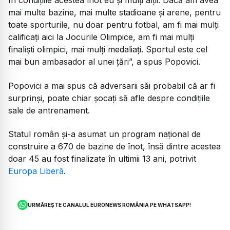
În condițiile acestea înot eu și mulți alții. Dacă am avea
mai multe bazine, mai multe stadioane și arene, pentru
toate sporturile, nu doar pentru fotbal, am fi mai mulți
calificați aici la Jocurile Olimpice, am fi mai mulți
finaliști olimpici, mai mulți medaliați. Sportul este cel
mai bun ambasador al unei țări”, a spus Popovici.
Popovici a mai spus că adversarii săi probabil că ar fi
surprinși, poate chiar șocați să afle despre condițiile
sale de antrenament.
Statul român și-a asumat un program național de
construire a 670 de bazine de înot, însă dintre acestea
doar 45 au fost finalizate în ultimii 13 ani, potrivit
Europa Liberă
.
URMĂREȘTE CANALUL EURONEWS ROMÂNIA PE WHATSAPP!