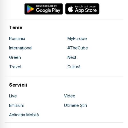
Teme
România
MyEurope
Internațional
#TheCube
Green
Next
Travel
Cultură
Servicii
Live
Video
Emisiuni
Ultimele Știri
Aplicația Mobilă