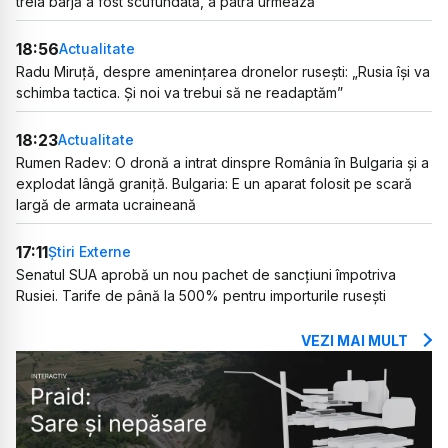
treia barjă a fost scufundată, a patra urmează
18:56
Actualitate
Radu Miruță, despre amenințarea dronelor rusești: „Rusia își va
schimba tactica. Și noi va trebui să ne readaptăm”
18:23
Actualitate
Rumen Radev: O dronă a intrat dinspre România în Bulgaria și a
explodat lângă graniță. Bulgaria: E un aparat folosit pe scară
largă de armata ucraineană
17:11
Știri Externe
Senatul SUA aprobă un nou pachet de sancțiuni împotriva
Rusiei. Tarife de până la 500% pentru importurile rusești
VEZI MAI MULT