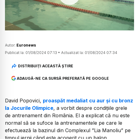
Watch
Autor:
Euronews
Publicat la:
01/08/2024 07:13
•
Actualizat la:
01/08/2024 07:34
DISTRIBUIȚI ACEASTĂ ȘTIRE
ADAUGĂ-NE CA SURSĂ PREFERATĂ PE GOOGLE
David Popovici,
proaspăt medaliat cu aur și cu bronz
la Jocurile Olimpice
, a vorbit despre condițiile grele
de antrenament din România. El a explicat că nu este
normal să se sufoce la antrenamentele pe care le
efectuează la bazinul din Complexul ”Lia Manoliu” pe
timpul iernii când este acoperit cu un balon.