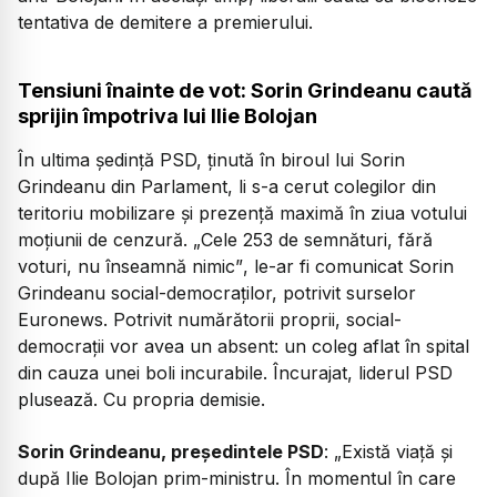
tentativa de demitere a premierului.
Tensiuni înainte de vot: Sorin Grindeanu caută
sprijin împotriva lui Ilie Bolojan
În ultima ședință PSD, ținută în biroul lui Sorin
Grindeanu din Parlament, li s-a cerut colegilor din
teritoriu mobilizare și prezență maximă în ziua votului
moțiunii de cenzură.
„Cele 253 de semnături, fără
voturi, nu înseamnă nimic”
, le-ar fi comunicat Sorin
Grindeanu social-democraților, potrivit surselor
Euronews. Potrivit numărătorii proprii, social-
democrații vor avea un absent: un coleg aflat în spital
din cauza unei boli incurabile. Încurajat, liderul PSD
plusează. Cu propria demisie.
Sorin Grindeanu, președintele PSD
: „Există viață și
după Ilie Bolojan prim-ministru. În momentul în care