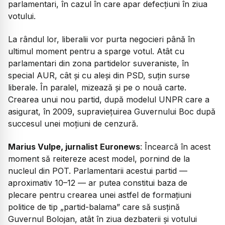
parlamentari, în cazul în care apar defecțiuni în ziua
votului.
La rândul lor, liberalii vor purta negocieri până în
ultimul moment pentru a sparge votul. Atât cu
parlamentari din zona partidelor suveraniste, în
special AUR, cât și cu aleși din PSD, suțin surse
liberale. În paralel, mizează și pe o nouă carte.
Crearea unui nou partid, după modelul UNPR care a
asigurat, în 2009, supraviețuirea Guvernului Boc după
succesul unei moțiuni de cenzură.
Marius Vulpe, jurnalist Euronews
: Încearcă în acest
moment să reitereze acest model, pornind de la
nucleul din POT. Parlamentarii acestui partid —
aproximativ 10–12 — ar putea constitui baza de
plecare pentru crearea unei astfel de formațiuni
politice de tip „partid-balama” care să susțină
Guvernul Bolojan, atât în ziua dezbaterii și votului