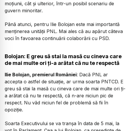
moțiunii, cât și ulterior, într-un posibil scenariu de
guvern minoritar.
Până atunci, pentru Ilie Bolojan este mai importantă
menținerea unității PNL. Mai ales că au apărut câteva
voci în favoarea continuării colaborării cu PSD.
Bolojan: E greu să stai la masă cu cineva care
de mai multe ori ți-a arătat că nu te respectă
Ilie Bolojan, premierul României
: Dacă PNL ar
accepta o astfel de situație, ar urma soarta PNTCD. E
greu să stai la masă cu cineva care de mai multe ori ți-
a arătat că nu te respectă, că n-are niciun pic de
respect. Nu văd niciun fel de problemă să fii în
opoziție.
Soarta Executivului se va tranșa în data de 5 mai, la
vot în Parlament. Cea a lui Bolojan, ca președinte de