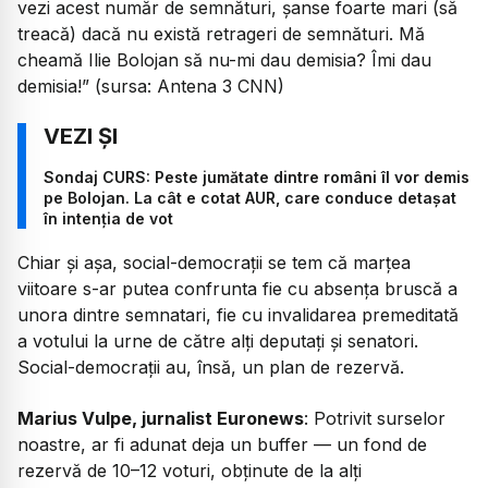
vezi acest număr de semnături, șanse foarte mari (să
treacă) dacă nu există retrageri de semnături. Mă
cheamă Ilie Bolojan să nu-mi dau demisia? Îmi dau
demisia!” (sursa: Antena 3 CNN)
Sondaj CURS: Peste jumătate dintre români îl vor demis
pe Bolojan. La cât e cotat AUR, care conduce detașat
în intenția de vot
Chiar și așa, social-democrații se tem că marțea
viitoare s-ar putea confrunta fie cu absența bruscă a
unora dintre semnatari, fie cu invalidarea premeditată
a votului la urne de către alți deputați și senatori.
Social-democrații au, însă, un plan de rezervă.
Marius Vulpe, jurnalist Euronews
: Potrivit surselor
noastre, ar fi adunat deja un buffer — un fond de
rezervă de 10–12 voturi, obținute de la alți