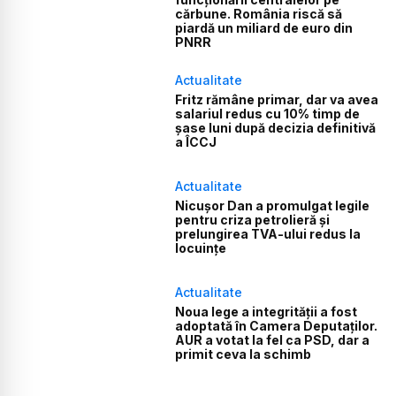
cărbune. România riscă să
piardă un miliard de euro din
PNRR
Actualitate
Fritz rămâne primar, dar va avea
salariul redus cu 10% timp de
șase luni după decizia definitivă
a ÎCCJ
Actualitate
Nicușor Dan a promulgat legile
pentru criza petrolieră și
prelungirea TVA-ului redus la
locuințe
Actualitate
Noua lege a integrității a fost
adoptată în Camera Deputaților.
AUR a votat la fel ca PSD, dar a
primit ceva la schimb