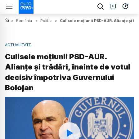
>
România
>
Politic
>
Culisele moțiunii PSD-AUR. Alianțe și tră
ACTUALITATE
Culisele moțiunii PSD-AUR.
Alianțe și trădări, înainte de votul
decisiv împotriva Guvernului
Bolojan