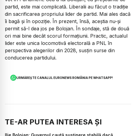
partid, este mai complicată. Liberalii au făcut o tradiție
din sacrificarea propriului lider de partid. Mai ales dacă
îi bagă și în opoziție. În prezent, însă, aceștia nu-și
permit să-l dea jos pe Bolojan. În sondaje, stă de două
ori mai bine decât scorul formațiunii. Practic, actualul
lider este unica locomotivă electorală a PNL în
perspectiva alegerilor din 2028, susțin surse din
conducerea partidului.
URMĂREȘTE CANALUL EURONEWS ROMÂNIA PE WHATSAPP!
TE-AR PUTEA INTERESA ȘI
Ilie Bolojan: Guvernul caută susținere stabilă dacă