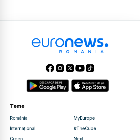
Teme
România
MyEurope
Internațional
#TheCube
Green
Next