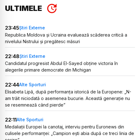
ULTIMELE
23:45
Știri Externe
Republica Moldova și Ucraina evaluează scăderea critică a
nivelului Nistrului și pregătesc măsuri
22:48
Știri Externe
Candidatul progresist Abdul El-Sayed obține victoria în
alegerile primare democrate din Michigan
22:44
Alte Sporturi
Elisabeta Lipă, după performanța istorică de la Europene: „N-
am trăit niciodată o asemenea bucurie. Această generație nu
se resemnează când pierde”
22:11
Alte Sporturi
Medaliații Europei la canotaj, interviu pentru Euronews din
culisele performanței: „Campion ești abia după ce treci linia de
sosire”