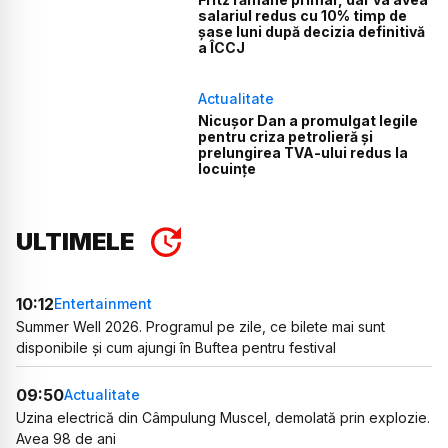
salariul redus cu 10% timp de
șase luni după decizia definitivă
a ÎCCJ
Actualitate
Nicușor Dan a promulgat legile
pentru criza petrolieră și
prelungirea TVA-ului redus la
locuințe
ULTIMELE
10:12
Entertainment
Summer Well 2026. Programul pe zile, ce bilete mai sunt
disponibile și cum ajungi în Buftea pentru festival
09:50
Actualitate
Uzina electrică din Câmpulung Muscel, demolată prin explozie.
Avea 98 de ani