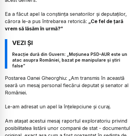
Ea a făcut apel la conștiința senatorilor și deputaților,
cărora le-a pus întrebarea retorică:
„Ce fel de țară
vrem să lăsăm în urmă?”
Reacție dură din Guvern: „Moțiunea PSD–AUR este un
atac asupra României, bazat pe manipulare și știri
false”
Postarea Oanei Gheorghiu:
„Am transmis în această
seară un mesaj personal fiecărui deputat și senator al
României.
Le-am adresat un apel la înțelepciune și curaj.
Am atașat acestui mesaj raportul exploratoriu privind
posibilitatea listării unor companii de stat - documentul
original, exact așa cum a fost prezentat în ședința de