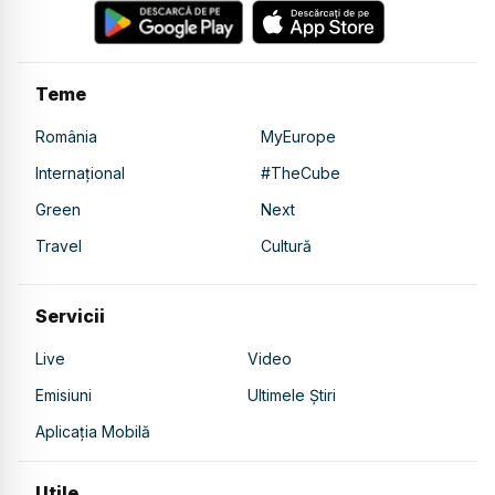
Teme
România
MyEurope
Internațional
#TheCube
Green
Next
Travel
Cultură
Servicii
Live
Video
Emisiuni
Ultimele Știri
Aplicația Mobilă
Utile