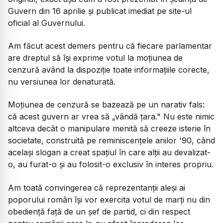
Guvern din 16 aprilie și publicat imediat pe site-ul
oficial al Guvernului.
Am făcut acest demers pentru că fiecare parlamentar
are dreptul să își exprime votul la moțiunea de
cenzură având la dispoziție toate informațiile corecte,
nu versiunea lor denaturată.
Moțiunea de cenzură se bazează pe un narativ fals:
că acest guvern ar vrea să „vândă țara." Nu este nimic
altceva decât o manipulare menită să creeze isterie în
societate, construită pe reminiscențele anilor '90, când
același slogan a creat spațiul în care alții au devalizat-
o, au furat-o și au folosit-o exclusiv în interes propriu.
Am toată convingerea că reprezentanții aleși ai
poporului român își vor exercita votul de marți nu din
obediență față de un șef de partid, ci din respect