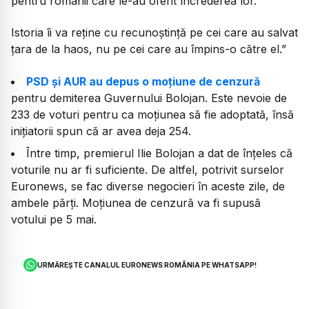
pentru românii care le-au oferit încrederea lor.
Istoria îi va reține cu recunoștință pe cei care au salvat
țara de la haos, nu pe cei care au împins-o către el.”
PSD și AUR au depus o moțiune de cenzură
pentru demiterea Guvernului Bolojan. Este nevoie de
233 de voturi pentru ca moțiunea să fie adoptată, însă
inițiatorii spun că ar avea deja 254.
Între timp, premierul Ilie Bolojan a dat de înțeles că
voturile nu ar fi suficiente. De altfel, potrivit surselor
Euronews, se fac diverse negocieri în aceste zile, de
ambele părți. Moțiunea de cenzură va fi supusă
votului pe 5 mai.
URMĂREȘTE CANALUL EURONEWS ROMÂNIA PE WHATSAPP!