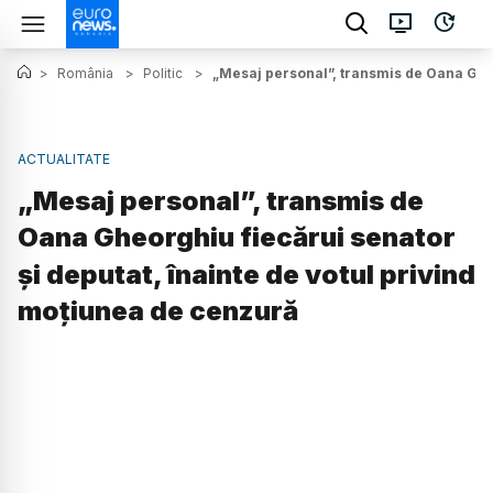
>
România
>
Politic
>
„Mesaj personal”, transmis de Oana Gheo
ACTUALITATE
„Mesaj personal”, transmis de
Oana Gheorghiu fiecărui senator
și deputat, înainte de votul privind
moțiunea de cenzură