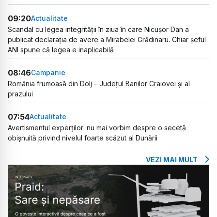
09:20
Actualitate
Scandal cu legea integrității în ziua în care Nicușor Dan a
publicat declarația de avere a Mirabelei Grădinaru. Chiar șeful
ANI spune că legea e inaplicabilă
08:46
Campanie
România frumoasă din Dolj – Județul Banilor Craiovei și al
prazului
07:54
Actualitate
Avertismentul experților: nu mai vorbim despre o secetă
obișnuită privind nivelul foarte scăzut al Dunării
VEZI MAI MULT