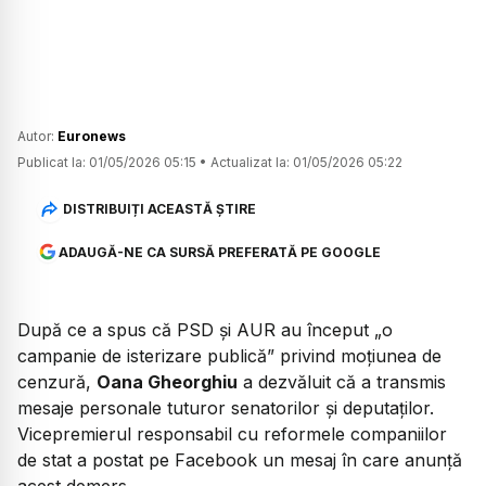
Autor:
Euronews
Publicat la:
01/05/2026 05:15
•
Actualizat la:
01/05/2026 05:22
DISTRIBUIȚI ACEASTĂ ȘTIRE
ADAUGĂ-NE CA SURSĂ PREFERATĂ PE GOOGLE
După ce a spus că PSD și AUR au început
„o
campanie de isterizare publică”
privind moțiunea de
cenzură,
Oana Gheorghiu
a dezvăluit că a transmis
mesaje personale tuturor senatorilor și deputaților.
Vicepremierul responsabil cu reformele companiilor
de stat a postat pe Facebook un mesaj în care anunță
acest demers.