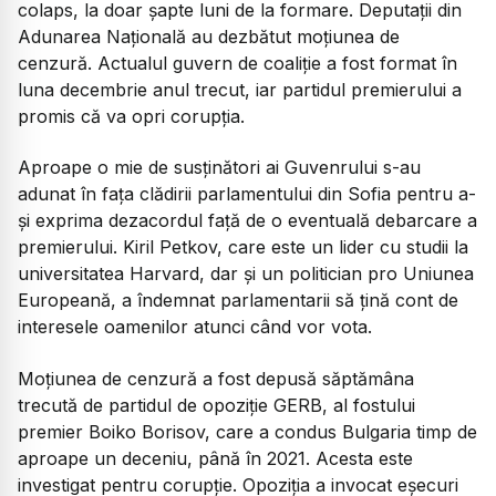
colaps, la doar șapte luni de la formare. Deputații din
Adunarea Națională au dezbătut moțiunea de
cenzură. Actualul guvern de coaliție a fost format în
luna decembrie anul trecut, iar partidul premierului a
promis că va opri corupția.
Aproape o mie de susținători ai Guvenrului s-au
adunat în fața clădirii parlamentului din Sofia pentru a-
și exprima dezacordul față de o eventuală debarcare a
premierului. Kiril Petkov, care este un lider cu studii la
universitatea Harvard, dar și un politician pro Uniunea
Europeană, a îndemnat parlamentarii să țină cont de
interesele oamenilor atunci când vor vota.
Moțiunea de cenzură a fost depusă săptămâna
trecută de partidul de opoziție GERB, al fostului
premier Boiko Borisov, care a condus Bulgaria timp de
aproape un deceniu, până în 2021. Acesta este
investigat pentru corupție. Opoziția a invocat eșecuri