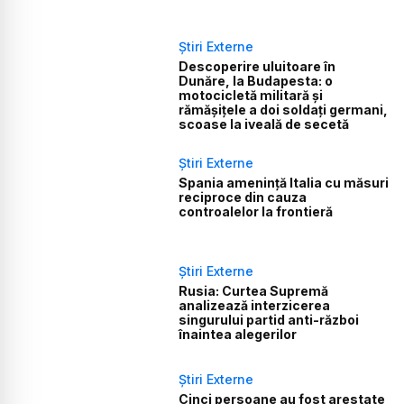
Știri Externe
Descoperire uluitoare în
Dunăre, la Budapesta: o
motocicletă militară și
rămășițele a doi soldați germani,
scoase la iveală de secetă
Știri Externe
Spania amenință Italia cu măsuri
reciproce din cauza
controalelor la frontieră
Știri Externe
Rusia: Curtea Supremă
analizează interzicerea
singurului partid anti-război
înaintea alegerilor
Știri Externe
Cinci persoane au fost arestate