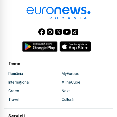
Teme
România
MyEurope
Internațional
#TheCube
Green
Next
Travel
Cultură
Servicii