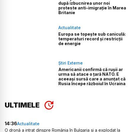
după izbucnirea unor noi
proteste anti-imigrație în Marea
Britanie
Actualitate
Europa se topește sub caniculă:
temperaturi record și restricții
de energie
Știri Externe
Americanii confirmă că rușii ar
urma să atace o țară NATO. E
aceeași sursă care a anunțat că
Rusia începe războiul în Ucraina
ULTIMELE
14:36
Actualitate
O dronă a intrat dinspre România în Bulgaria și a explodat la