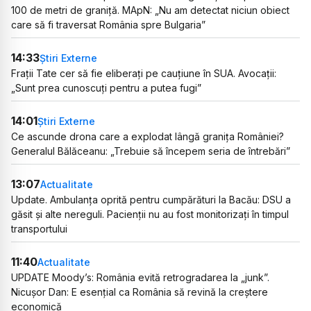
100 de metri de graniță. MApN: „Nu am detectat niciun obiect
care să fi traversat România spre Bulgaria”
14:33
Știri Externe
Frații Tate cer să fie eliberați pe cauțiune în SUA. Avocații:
„Sunt prea cunoscuți pentru a putea fugi”
14:01
Știri Externe
Ce ascunde drona care a explodat lângă granița României?
Generalul Bălăceanu: „Trebuie să începem seria de întrebări”
13:07
Actualitate
Update. Ambulanța oprită pentru cumpărături la Bacău: DSU a
găsit și alte nereguli. Pacienții nu au fost monitorizați în timpul
transportului
11:40
Actualitate
UPDATE Moody’s: România evită retrogradarea la „junk”.
Nicușor Dan: E esențial ca România să revină la creștere
economică