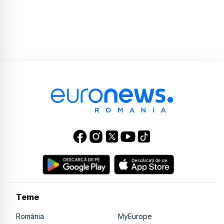
Teme
România
MyEurope