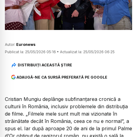
Watch
Autor:
Euronews
Publicat la:
25/05/2026 05:16
•
Actualizat la:
25/05/2026 06:25
DISTRIBUIȚI ACEASTĂ ȘTIRE
ADAUGĂ-NE CA SURSĂ PREFERATĂ PE GOOGLE
Cristian Mungiu deplânge subfinanțarea cronică a
culturii în România, inclusiv problemele din distribuția
de filme.
„Filmele mele sunt mult mai vizionate în
străinătate decât în România, ceea ce nu e normal
”, a
spus el. Iar după aproape 20 de ani de la primul Palme
d'Or obținut de regizorul român, nu există o sală la