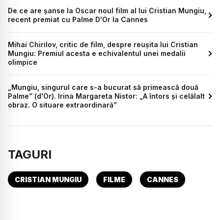
De ce are șanse la Oscar noul film al lui Cristian Mungiu,
recent premiat cu Palme D'Or la Cannes
Mihai Chirilov, critic de film, despre reușita lui Cristian
Mungiu: Premiul acesta e echivalentul unei medalii
olimpice
„Mungiu, singurul care s-a bucurat să primească două
Palme” (d'Or). Irina Margareta Nistor: „A întors și celălalt
obraz. O situare extraordinară”
TAGURI
CRISTIAN MUNGIU
FILME
CANNES