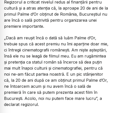
Regizorul a criticat nivelul redus al finanțării pentru
cultură și a atras atenția că, la aproape 20 de ani de la
primul Palme d’Or obținut de România, Bucureștiul nu
are încă o sală potrivită pentru organizarea unei
premiere importante.
„Dacă am reușit încă o dată să luăm Palme d’Or,
trebuie spus că acest premiu nu îmi aparține doar mie,
ci întregii cinematografii românești. Am niște așteptări,
însă ele nu se leagă de filmul meu. Eu am rugămintea
și pretenția ca statul român să încerce să dea puțin
mai mult înapoi culturii și cinematografiei, pentru că
noi ne-am făcut partea noastră. E un pic stânjenitor
că, la 20 de ani după ce am obținut primul Palme d’Or,
ne întoarcem acum și nu avem încă o sală de
premieră în care să putem prezenta acest film în
București. Acolo, noi nu putem face mare lucru”,
a
declarat regizorul.