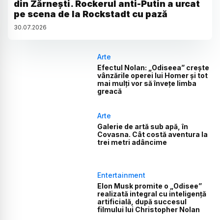
din Zărnești. Rockerul anti-Putin a urcat
pe scena de la Rockstadt cu pază
30
.
07
.
2026
Arte
Efectul Nolan: „Odiseea” crește
vânzările operei lui Homer și tot
mai mulți vor să învețe limba
greacă
Arte
Galerie de artă sub apă, în
Covasna. Cât costă aventura la
trei metri adâncime
Entertainment
Elon Musk promite o „Odisee”
realizată integral cu inteligență
artificială, după succesul
filmului lui Christopher Nolan