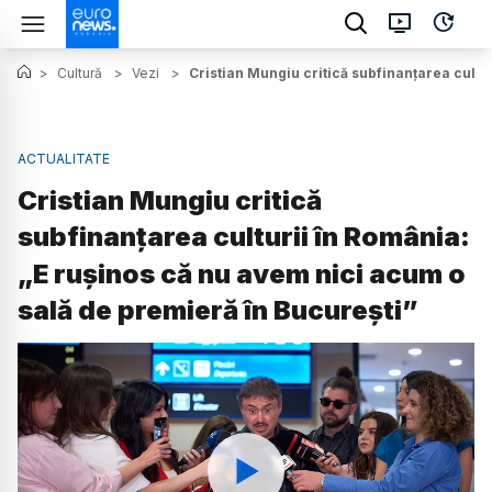
>
Cultură
>
Vezi
>
Cristian Mungiu critică subfinanțarea cultu
ACTUALITATE
Cristian Mungiu critică
subfinanțarea culturii în România:
„E rușinos că nu avem nici acum o
sală de premieră în București”