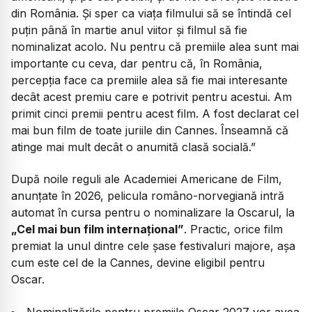
din România. Și sper ca viața filmului să se întindă cel
puțin până în martie anul viitor și filmul să fie
nominalizat acolo. Nu pentru că premiile alea sunt mai
importante cu ceva, dar pentru că, în România,
percepția face ca premiile alea să fie mai interesante
decât acest premiu care e potrivit pentru acestui. Am
primit cinci premii pentru acest film. A fost declarat cel
mai bun film de toate juriile din Cannes. Înseamnă că
atinge mai mult decât o anumită clasă socială.”
După noile reguli ale Academiei Americane de Film,
anunțate în 2026, pelicula româno-norvegiană intră
automat în cursa pentru o nominalizare la Oscarul, la
„Cel mai bun film internațional”
. Practic, orice film
premiat la unul dintre cele șase festivaluri majore, așa
cum este cel de la Cannes, devine eligibil pentru
Oscar.
Nominalizările pentru premiile Oscar 2027 vor avea