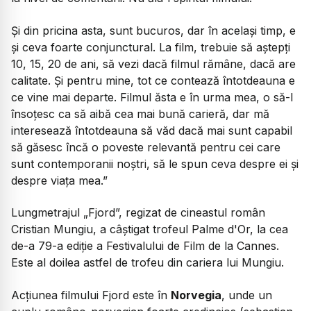
Și din pricina asta, sunt bucuros, dar în același timp, e
și ceva foarte conjunctural. La film, trebuie să aștepți
10, 15, 20 de ani, să vezi dacă filmul rămâne, dacă are
calitate. Și pentru mine, tot ce contează întotdeauna e
ce vine mai departe. Filmul ăsta e în urma mea, o să-l
însoțesc ca să aibă cea mai bună carieră, dar mă
interesează întotdeauna să văd dacă mai sunt capabil
să găsesc încă o poveste relevantă pentru cei care
sunt contemporanii noștri, să le spun ceva despre ei și
despre viața mea.”
Lungmetrajul „Fjord”, regizat de cineastul român
Cristian Mungiu, a câștigat trofeul Palme d'Or, la cea
de-a 79-a ediție a Festivalului de Film de la Cannes.
Este al doilea astfel de trofeu din cariera lui Mungiu.
Acțiunea filmului Fjord este în
Norvegia
, unde un