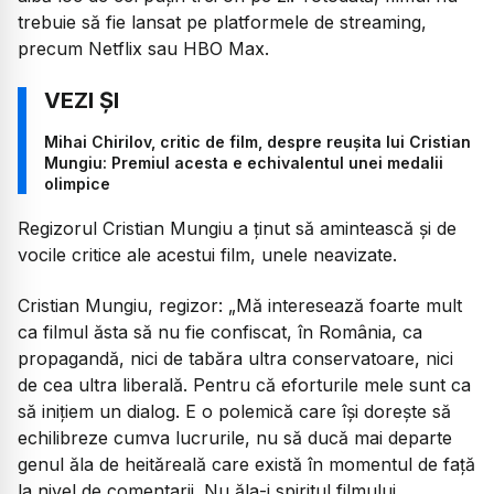
trebuie să fie lansat pe platformele de streaming,
precum Netflix sau HBO Max.
Mihai Chirilov, critic de film, despre reușita lui Cristian
Mungiu: Premiul acesta e echivalentul unei medalii
olimpice
Regizorul Cristian Mungiu a ținut să amintească și de
vocile critice ale acestui film, unele neavizate.
Cristian Mungiu, regizor:
„Mă interesează foarte mult
ca filmul ăsta să nu fie confiscat, în România, ca
propagandă, nici de tabăra ultra conservatoare, nici
de cea ultra liberală. Pentru că eforturile mele sunt ca
să inițiem un dialog. E o polemică care își dorește să
echilibreze cumva lucrurile, nu să ducă mai departe
genul ăla de heităreală care există în momentul de față
la nivel de comentarii. Nu ăla-i spiritul filmului.