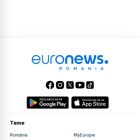
Teme
România
MyEurope