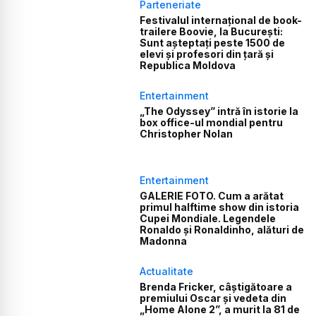
Parteneriate
Festivalul internațional de book-
trailere Boovie, la București:
Sunt așteptați peste 1500 de
elevi și profesori din țară și
Republica Moldova
Entertainment
„The Odyssey” intră în istorie la
box office-ul mondial pentru
Christopher Nolan
Entertainment
GALERIE FOTO. Cum a arătat
primul halftime show din istoria
Cupei Mondiale. Legendele
Ronaldo și Ronaldinho, alături de
Madonna
Actualitate
Brenda Fricker, câștigătoare a
premiului Oscar și vedeta din
„Home Alone 2”, a murit la 81 de