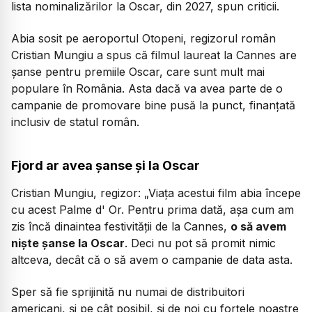
lista nominalizărilor la Oscar, din 2027, spun criticii.
Abia sosit pe aeroportul Otopeni, regizorul român
Cristian Mungiu a spus că filmul laureat la Cannes are
șanse pentru premiile Oscar, care sunt mult mai
populare în România. Asta dacă va avea parte de o
campanie de promovare bine pusă la punct, finanțată
inclusiv de statul român.
Fjord ar avea șanse și la Oscar
Cristian Mungiu, regizor:
„Viața acestui film abia începe
cu acest Palme d' Or. Pentru prima dată, așa cum am
zis încă dinaintea festivității de la Cannes,
o să avem
niște șanse la Oscar
. Deci nu pot să promit nimic
altceva, decât că o să avem o campanie de data asta.
Sper să fie sprijinită nu numai de distribuitori
americani, și pe cât posibil, și de noi cu forțele noastre