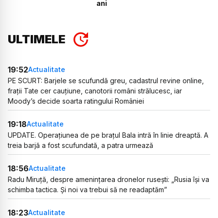
ani
ULTIMELE
19:52
Actualitate
PE SCURT: Barjele se scufundă greu, cadastrul revine online,
frații Tate cer cauțiune, canotorii români strălucesc, iar
Moody’s decide soarta ratingului României
19:18
Actualitate
UPDATE. Operațiunea de pe brațul Bala intră în linie dreaptă. A
treia barjă a fost scufundată, a patra urmează
18:56
Actualitate
Radu Miruță, despre amenințarea dronelor rusești: „Rusia își va
schimba tactica. Și noi va trebui să ne readaptăm”
18:23
Actualitate