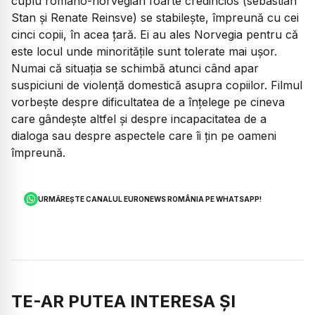
cuplu româno-norvegian foarte credincios (sebastian
Stan și Renate Reinsve) se stabilește, împreună cu cei
cinci copii, în acea țară. Ei au ales Norvegia pentru că
este locul unde minoritățile sunt tolerate mai ușor.
Numai că situația se schimbă atunci când apar
suspiciuni de violență domestică asupra copiilor. Filmul
vorbește despre dificultatea de a înțelege pe cineva
care gândește altfel și despre incapacitatea de a
dialoga sau despre aspectele care îi țin pe oameni
împreună.
URMĂREȘTE CANALUL EURONEWS ROMÂNIA PE WHATSAPP!
TE-AR PUTEA INTERESA ȘI