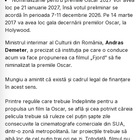
loc pe 21 ianuarie 2027, însă votul preliminar se
acordă în perioada 7-11 decembrie 2026. Pe 14 martie
2017 va avea loc gala decernării premiilor Oscar, la
Holywood.
Ministrul interimar al Culturii din România,
Andras
Demeter
, a precizat că instituția pe care o conduce
acum va face propunerea ca filmul „Fjord” să fie
niminalizat la premiile Oscar.
Mungiu a amintit că există și cadrul legal de finanțare
în acest sens.
Printre regulile care trebuie îndeplinite pentru a
propulsa un film la Oscar, se află și cea potrivit căreia
pelicula trebuie să ruleze cel puțin șapte zile
consecuvite la cinematografe comerciale din SUA,
dintr-o zonă metropolitană. Iar proiecțiile trebuie să
aibă loc de cel puțin trei ori pe zi. Totodată, filmul nu