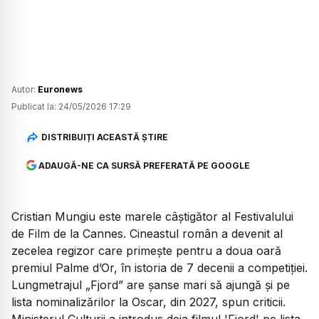
Autor:
Euronews
Publicat la:
24/05/2026 17:29
DISTRIBUIȚI ACEASTĂ ȘTIRE
ADAUGĂ-NE CA SURSĂ PREFERATĂ PE GOOGLE
Cristian Mungiu este marele câștigător al Festivalului
de Film de la Cannes. Cineastul român a devenit al
zecelea regizor care primește pentru a doua oară
premiul Palme d’Or, în istoria de 7 decenii a competiției.
Lungmetrajul „Fjord” are șanse mari să ajungă și pe
lista nominalizărilor la Oscar, din 2027, spun criticii.
Ministerul Culturii a introdus deja filmul 'Fjord' pe lista