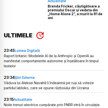
Actualitate
Brenda Fricker, câștigătoare a
premiului Oscar și vedeta din
„Home Alone 2”, a murit la 81 de
ani
ULTIMELE
23:45
Lumea Digitală
Raport britanic: Modelele AI de la Anthropic și OpenAI au
manifestat comportamente autonome și înșelătoare în timpul
testelor
23:34
Știri Externe
Văduva lui Aleksei Navalnîi îi îndeamnă pe ruși să voteze
partidul Iabloko, care se opune războiului din Ucraina
23:15
Actualitate
Noile trenuri electrice cumpărate prin PNRR intră în circulație.