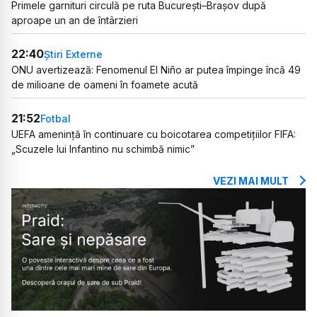
Primele garnituri circulă pe ruta București–Brașov după
aproape un an de întârzieri
22:40
Știri Externe
ONU avertizează: Fenomenul El Niño ar putea împinge încă 49
de milioane de oameni în foamete acută
21:52
Fotbal
UEFA amenință în continuare cu boicotarea competițiilor FIFA:
„Scuzele lui Infantino nu schimbă nimic”
VEZI MAI MULT