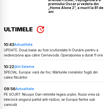
premiului Oscar și vedeta din
„Home Alone 2”, a murit la 81 de
ani
ULTIMELE
10:43
Actualitate
UPDATE. Două barje au fost scufundate în Dunăre pentru a
redirecționa apa către Cernavodă. Operațiunea a durat 11 ore
10:22
Știri Externe
SPECIAL. Europa: vară de foc. Mărturiile românilor fugiți din
calea flăcărilor
09:56
Actualitate
PE SCURT: Nicușor Dan retrimite legea urșilor, Rusia vrea să
interzică singurul partid anti-război, iar Europa fierbe sub
caniculă