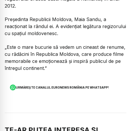
2012.
Președinta Republicii Moldova, Maia Sandu, a
reacționat la rândul ei. A evidențiat legătura regizorului
cu spațiul moldovenesc.
„Este o mare bucurie să vedem un cineast de renume,
cu rădăcini în Republica Moldova, care produce filme
memorabile ce emoționează și inspiră publicul de pe
întregul continent.”
URMĂREȘTE CANALUL EURONEWS ROMÂNIA PE WHATSAPP!
TE-AR PUTEA INTERESA ȘI