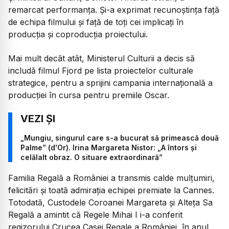
remarcat performanța. Și-a exprimat recunoștința față
de echipa filmului și față de toți cei implicați în
producția și coproducția proiectului.
Mai mult decât atât, Ministerul Culturii a decis să
includă filmul Fjord pe lista proiectelor culturale
strategice, pentru a sprijini campania internațională a
producției în cursa pentru premiile Oscar.
„Mungiu, singurul care s-a bucurat să primească două
Palme” (d'Or). Irina Margareta Nistor: „A întors și
celălalt obraz. O situare extraordinară”
Familia Regală a României a transmis calde mulțumiri,
felicitări și toată admirația echipei premiate la Cannes.
Totodată, Custodele Coroanei Margareta și Alteța Sa
Regală a amintit că Regele Mihai I i-a conferit
regizorului Crucea Casei Regale a României, în anul