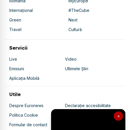
România
MyEurope
Internațional
#TheCube
Green
Next
Travel
Cultură
Servicii
Live
Video
Emisiuni
Ultimele Știri
Aplicația Mobilă
Utile
Despre Euronews
Declarație accesibilitate
Politica Cookie
Politica de confidențialitate
×
Formular de contact
Transparență în utilizarea AI