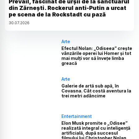
Prevail, fascinat de urșii de la sanctuarul
din Zărnești. Rockerul anti-Putin a urcat
pe scena de la Rockstadt cu pază
30
.
07
.
2026
Arte
Efectul Nolan: „Odiseea” crește
vânzările operei lui Homer și tot
mai mulți vor să învețe limba
greacă
Arte
Galerie de artă sub apă, în
Covasna. Cât costă aventura la
trei metri adâncime
Entertainment
Elon Musk promite o „Odisee”
realizată integral cu inteligență
artificială, după succesul
filmului lui Christopher Nolan