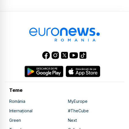
Teme
România
MyEurope
Internațional
#TheCube
Green
Next