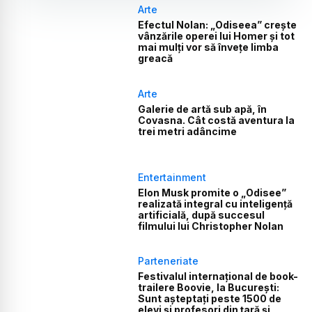
Arte
Efectul Nolan: „Odiseea” crește
vânzările operei lui Homer și tot
mai mulți vor să învețe limba
greacă
Arte
Galerie de artă sub apă, în
Covasna. Cât costă aventura la
trei metri adâncime
Entertainment
Elon Musk promite o „Odisee”
realizată integral cu inteligență
artificială, după succesul
filmului lui Christopher Nolan
Parteneriate
Festivalul internațional de book-
trailere Boovie, la București:
Sunt așteptați peste 1500 de
elevi și profesori din țară și