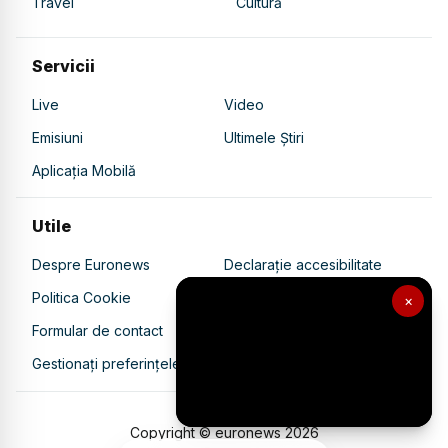
Travel
Cultură
Servicii
Live
Video
Emisiuni
Ultimele Știri
Aplicația Mobilă
Utile
Despre Euronews
Declarație accesibilitate
Politica Cookie
Politica de confidențialitate
×
Formular de contact
Transparență în utilizarea AI
Gestionați preferințele
Copyright © euronews
2026