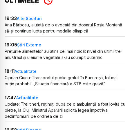
ULTIMELE
19:33
Alte Sporturi
Ana Bărbosu, ajutată de o avocată din dosarul Roșia Montană
să-și continue lupta pentru medalia olimpică
19:05
Știri Externe
Prețurile alimentelor au atins cel mai ridicat nivel din ultimii trei
ani. Grâul și uleiurile vegetale s-au scumpit puternic
18:11
Actualitate
Ciprian Ciucu: Transportul public gratuit în București, tot mai
puțin probabil. „Situația financiară a STB este gravă”
17:47
Actualitate
Update: Trei tineri, reținuți după ce o ambulanță a fost lovită cu
pietre, la Cluj. Ministrul Apărării solicită legea împotriva
dezinformării pe ordinea de zi