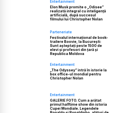
Entertainment
Elon Musk promite o „Odisee”
realizată integral cu inteligență
artificială, după succesul
filmului lui Christopher Nolan
Parteneriate
Festivalul internațional de book-
trailere Boovie, la București:
Sunt așteptați peste 1500 de
elevi și profesori din țară și
Republica Moldova
Entertainment
„The Odyssey” intră în istorie la
box office-ul mondial pentru
Christopher Nolan
Entertainment
GALERIE FOTO. Cum a arătat
primul halftime show din istoria
Cupei Mondiale. Legendele
Ronaldo și Ronaldinho, alături de