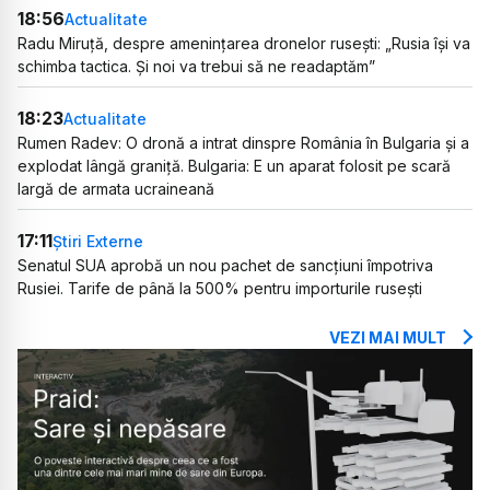
18:56
Actualitate
Radu Miruță, despre amenințarea dronelor rusești: „Rusia își va
schimba tactica. Și noi va trebui să ne readaptăm”
18:23
Actualitate
Rumen Radev: O dronă a intrat dinspre România în Bulgaria și a
explodat lângă graniță. Bulgaria: E un aparat folosit pe scară
largă de armata ucraineană
17:11
Știri Externe
Senatul SUA aprobă un nou pachet de sancțiuni împotriva
Rusiei. Tarife de până la 500% pentru importurile rusești
VEZI MAI MULT