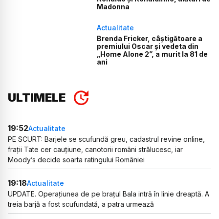
Madonna
Actualitate
Brenda Fricker, câștigătoare a
premiului Oscar și vedeta din
„Home Alone 2”, a murit la 81 de
ani
ULTIMELE
19:52
Actualitate
PE SCURT: Barjele se scufundă greu, cadastrul revine online,
frații Tate cer cauțiune, canotorii români strălucesc, iar
Moody’s decide soarta ratingului României
19:18
Actualitate
UPDATE. Operațiunea de pe brațul Bala intră în linie dreaptă. A
treia barjă a fost scufundată, a patra urmează