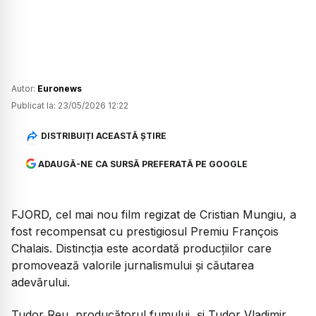
Autor:
Euronews
Publicat la:
23/05/2026 12:22
DISTRIBUIȚI ACEASTĂ ȘTIRE
ADAUGĂ-NE CA SURSĂ PREFERATĂ PE GOOGLE
FJORD, cel mai nou film regizat de Cristian Mungiu, a
fost recompensat cu prestigiosul Premiu François
Chalais. Distincția este acordată producțiilor care
promovează valorile jurnalismului și căutarea
adevărului.
Tudor Reu, producătorul fumului, și Tudor Vladimir