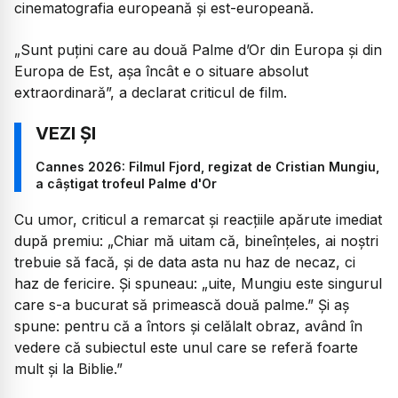
cinematografia europeană și est-europeană.
„Sunt puțini care au două Palme d’Or din Europa și din
Europa de Est, așa încât e o situare absolut
extraordinară”, a declarat criticul de film.
Cannes 2026: Filmul Fjord, regizat de Cristian Mungiu,
a câștigat trofeul Palme d'Or
Cu umor, criticul a remarcat și reacțiile apărute imediat
după premiu: „Chiar mă uitam că, bineînțeles, ai noștri
trebuie să facă, și de data asta nu haz de necaz, ci
haz de fericire. Și spuneau: „uite, Mungiu este singurul
care s-a bucurat să primească două palme.” Și aș
spune: pentru că a întors și celălalt obraz, având în
vedere că subiectul este unul care se referă foarte
mult și la Biblie.”