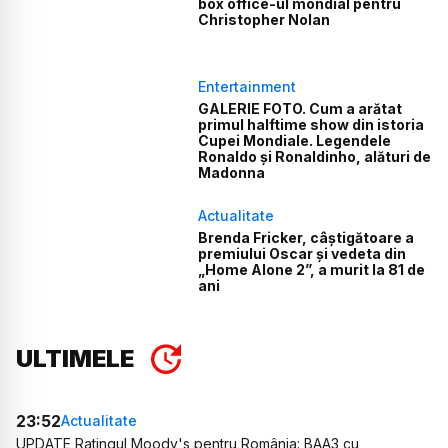
box office-ul mondial pentru
Christopher Nolan
Entertainment
GALERIE FOTO. Cum a arătat
primul halftime show din istoria
Cupei Mondiale. Legendele
Ronaldo și Ronaldinho, alături de
Madonna
Actualitate
Brenda Fricker, câștigătoare a
premiului Oscar și vedeta din
„Home Alone 2”, a murit la 81 de
ani
ULTIMELE
23:52
Actualitate
UPDATE Ratingul Moody's pentru România: BAA3 cu