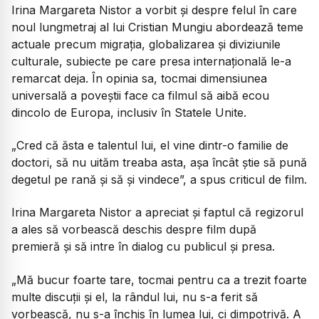
Irina Margareta Nistor a vorbit și despre felul în care
noul lungmetraj al lui Cristian Mungiu abordează teme
actuale precum migrația, globalizarea și diviziunile
culturale, subiecte pe care presa internațională le-a
remarcat deja. În opinia sa, tocmai dimensiunea
universală a poveștii face ca filmul să aibă ecou
dincolo de Europa, inclusiv în Statele Unite.
„Cred că ăsta e talentul lui, el vine dintr-o familie de
doctori, să nu uităm treaba asta, așa încât știe să pună
degetul pe rană și să și vindece”, a spus criticul de film.
Irina Margareta Nistor a apreciat și faptul că regizorul
a ales să vorbească deschis despre film după
premieră și să intre în dialog cu publicul și presa.
„Mă bucur foarte tare, tocmai pentru ca a trezit foarte
multe discuții și el, la rândul lui, nu s-a ferit să
vorbească, nu s-a închis în lumea lui, ci dimpotrivă. A