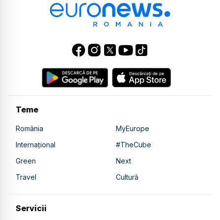
Teme
România
MyEurope
Internațional
#TheCube
Green
Next
Travel
Cultură
Servicii