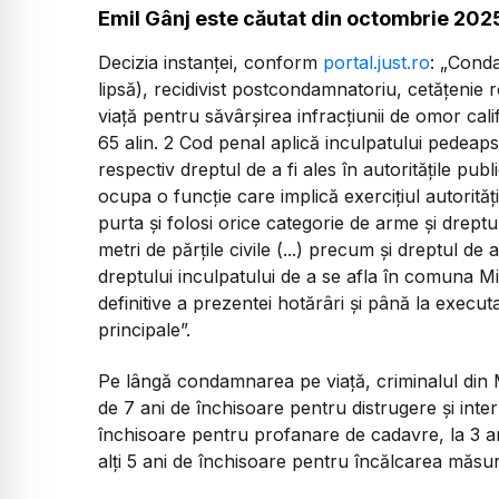
Emil Gânj este căutat din octombrie 202
Decizia instanței, conform
portal.just.ro
: „Conda
lipsă), recidivist postcondamnatoriu, cetățenie
viață pentru săvârșirea infracțiunii de omor cali
65 alin. 2 Cod penal aplică inculpatului pedeapsa 
respectiv dreptul de a fi ales în autoritățile publ
ocupa o funcție care implică exercițiul autorități
purta și folosi orice categorie de arme și drept
metri de părțile civile (...) precum și dreptul d
dreptului inculpatului de a se afla în comuna M
definitive a prezentei hotărâri și până la exec
principale”.
Pe lângă condamnarea pe viață, criminalul din
de 7 ani de închisoare pentru distrugere și inte
închisoare pentru profanare de cadavre, la 3 ani
alți 5 ani de închisoare pentru încălcarea măsur