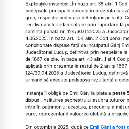
Explicațiile instanței: „În baza art. 38 alin. 1 Co
pedepsele principale aplicate în prezenta cauză
grea, respectiv pedeapsa detențiunii pe viață. C
recidivă postcondamnatorie prin raportare la ped
sentința penală nr. 124/30.04.2025 a Judecătorie
4.06.2025. În baza art. 104 alin. 2 Cod penal men
condiționate dispuse față de inculpatul Gânj Emi
Judecătoriei Luduș, definitivă prin neapelare la
de 1867 de zile. În baza art. 43 alin. 1 și 4 Co
aplicată prin prezenta la restul de 2 ani și 1867 
124/30.04.2025 a Judecătoriei Luduș, definitivă
urmând să execute pedeapsa rezultantă a detenț
Instanța îl obligă pe Emil Gânj la plata a
peste 
dispus
„instituirea sechestrului asupra tuturor b
intra în patrimoniul acestuia, precum și a măsu
euro, reprezentând valoarea globală a prejudiciu
Din octombrie 2025, după ce
Emil Gânj a fost 