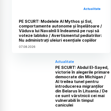
Actualitate
PE SCURT: Modelele AI Mythos și Sol,
comportamente autonome și înșelătoare /
Văduva lui Navalnîi îi îndeamnă pe ruși să
voteze Iabloko / Avertismentul pediatrilor:
Nu administrați uleiuri esențiale copiilor
07
.
08
.
2026
Actualitate
PE SCURT: Abdul El-Sayed,
victorie în alegerile primare
democrate din Michigan /
Al treilea tunel pentru
introducerea migranților
din Belarus în Lituania / De
ce sunt vârstnicii cei mai
vulnerabili în timpul
caniculei