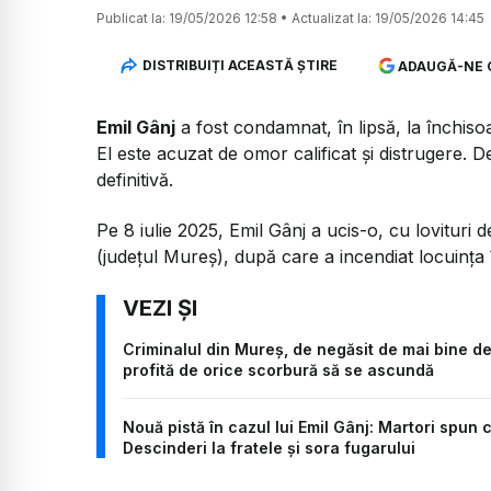
Publicat la:
19/05/2026 12:58
•
Actualizat la:
19/05/2026 14:45
DISTRIBUIȚI ACEASTĂ ȘTIRE
ADAUGĂ-NE 
Emil Gânj
a fost condamnat, în lipsă, la închis
El este acuzat de omor calificat și distrugere. D
definitivă.
Pe 8 iulie 2025, Emil Gânj a ucis-o, cu lovituri d
(județul Mureș), după care a incendiat locuința î
Criminalul din Mureș, de negăsit de mai bine de
profită de orice scorbură să se ascundă
Nouă pistă în cazul lui Emil Gânj: Martori spun c
Descinderi la fratele și sora fugarului