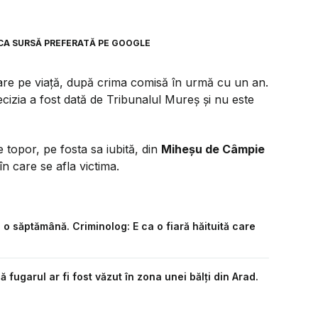
CA SURSĂ PREFERATĂ PE GOOGLE
oare pe viață, după crima comisă în urmă cu un an.
ecizia a fost dată de Tribunalul Mureș și nu este
e topor, pe fosta sa iubită, din
Miheșu de Câmpie
n care se afla victima.
 o săptămână. Criminolog: E ca o fiară hăituită care
ă fugarul ar fi fost văzut în zona unei bălți din Arad.