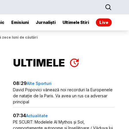
ic
Emisiuni
Jurnaliști
Ultimele Stiri
Live
ă zece luni de căutări
ULTIMELE
08:29
Alte Sporturi
David Popovici vânează noi recorduri la Europenele
de natație de la Paris. Va avea un rus ca adversar
principal
07:34
Actualitate
PE SCURT: Modelele AI Mythos și Sol,
comportamente autonome și înșelătoare / Văduva lui