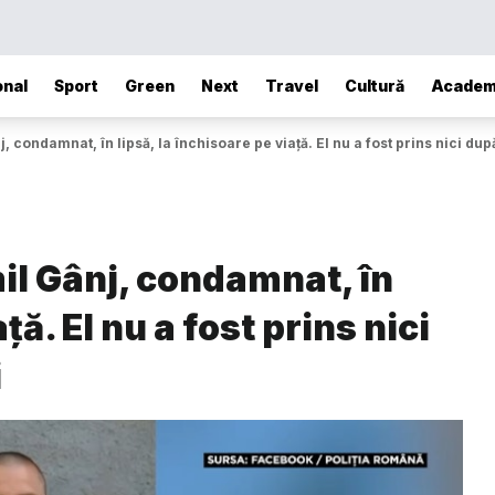
onal
Sport
Green
Next
Travel
Cultură
Academ
 condamnat, în lipsă, la închisoare pe viață. El nu a fost prins nici dup
il Gânj, condamnat, în
ță. El nu a fost prins nici
i