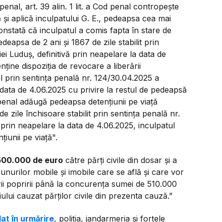
d penal, art. 39 alin. 1 lit. a Cod penal contropește
 și aplică inculpatului G. E., pedeapsa cea mai
onstată că inculpatul a comis fapta în stare de
eapsa de 2 ani și 1867 de zile stabilit prin
i Luduș, definitivă prin neapelare la data de
ține dispoziția de revocare a liberării
l prin sentința penală nr. 124/30.04.2025 a
 data de 4.06.2025 cu privire la restul de pedeapsă
d penal adăugă pedeapsa detențiunii pe viață
de zile închisoare stabilit prin sentința penală nr.
 prin neapelare la data de 4.06.2025, inculpatul
iunii pe viață".
500.000 de euro
către părți civile din dosar și a
unurilor mobile și imobile care se află și care vor
rii popririi până la concurența sumei de 510.000
lui cauzat părților civile din prezenta cauză.”
dat în urmărire
, poliția, jandarmeria și forțele