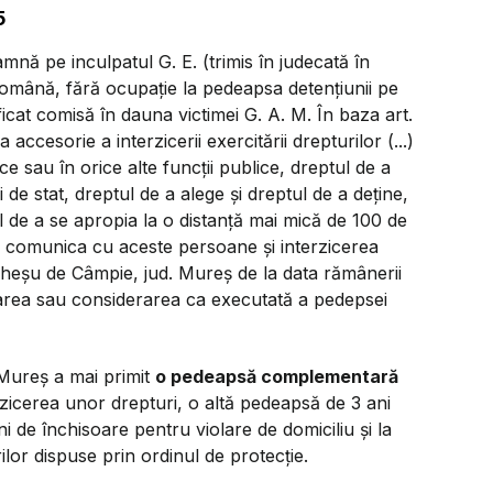
5
mnă pe inculpatul G. E. (trimis în judecată în
 română, fără ocupație la pedeapsa detențiunii pe
ficat comisă în dauna victimei G. A. M. În baza art.
accesorie a interzicerii exercitării drepturilor (...)
ice sau în orice alte funcții publice, dreptul de a
i de stat, dreptul de a alege și dreptul de a deține,
ul de a se apropia la o distanță mai mică de 100 de
e a comunica cu aceste persoane și interzicerea
iheșu de Câmpie, jud. Mureș de la data rămânerii
utarea sau considerarea ca executată a pedepsei
 Mureș a mai primit
o pedeapsă complementară
rzicerea unor drepturi, o altă pedeapsă de 3 ani
 de închisoare pentru violare de domiciliu și la
ilor dispuse prin ordinul de protecție.