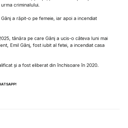
 urma criminalului.
, Gânj a răpit-o pe femeie, iar apoi a incendiat
e 2025, tânăra pe care Gânj a ucis-o câteva luni mai
dent, Emil Gânj, fost iubit al fetei, a incendiat casa
icat și a fost eliberat din închisoare în 2020.
HATSAPP!