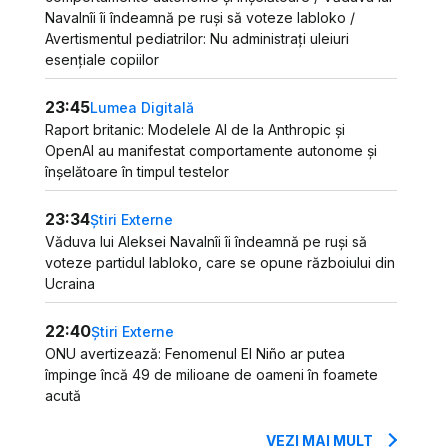
Navalnîi îi îndeamnă pe ruși să voteze Iabloko /
Avertismentul pediatrilor: Nu administrați uleiuri
esențiale copiilor
23:45
Lumea Digitală
Raport britanic: Modelele AI de la Anthropic și
OpenAI au manifestat comportamente autonome și
înșelătoare în timpul testelor
23:34
Știri Externe
Văduva lui Aleksei Navalnîi îi îndeamnă pe ruși să
voteze partidul Iabloko, care se opune războiului din
Ucraina
22:40
Știri Externe
ONU avertizează: Fenomenul El Niño ar putea
împinge încă 49 de milioane de oameni în foamete
acută
VEZI MAI MULT