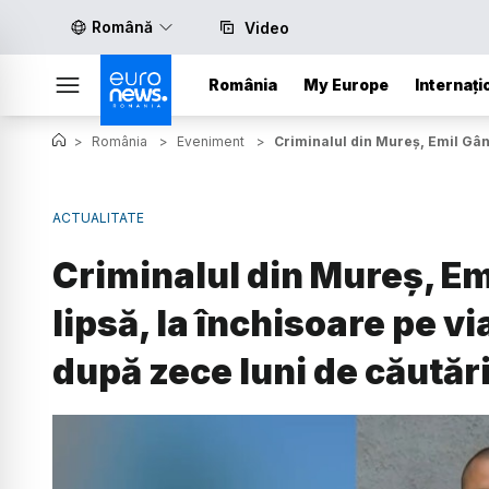
Română
Video
România
My Europe
Internați
>
România
>
Eveniment
>
Criminalul din Mureș, Emil Gânj,
ACTUALITATE
Criminalul din Mureș, Em
lipsă, la închisoare pe via
după zece luni de căutăr