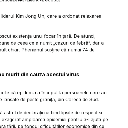
CA SURSĂ PREFERATĂ PE GOOGLE
 liderul Kim Jong Un, care a ordonat relaxarea
scut existența unui focar în țară. De atunci,
oane de ceea ce a numit „cazuri de febră”, dar a
mult chiar, Phenianul susține că numai 74 de
u murit din cauza acestui virus
iulie că epidemia a început la persoanele care au
e lansate de peste graniță, din Coreea de Sud.
astfel de declarații ca fiind lipsite de respect și
a exagerat amploarea epidemiei pentru a-l ajuta pe
 țării, pe fondul dificultăților economice din ce