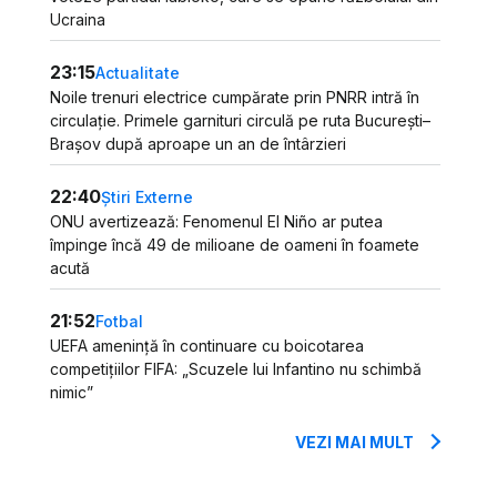
Ucraina
23:15
Actualitate
Noile trenuri electrice cumpărate prin PNRR intră în
circulație. Primele garnituri circulă pe ruta București–
Brașov după aproape un an de întârzieri
22:40
Știri Externe
ONU avertizează: Fenomenul El Niño ar putea
împinge încă 49 de milioane de oameni în foamete
acută
21:52
Fotbal
UEFA amenință în continuare cu boicotarea
competițiilor FIFA: „Scuzele lui Infantino nu schimbă
nimic”
VEZI MAI MULT