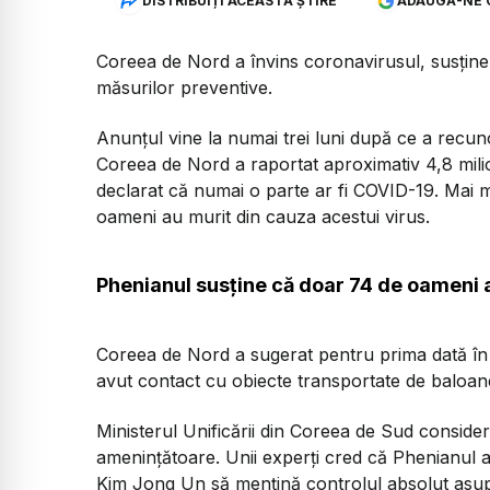
DISTRIBUIȚI ACEASTĂ ȘTIRE
ADAUGĂ-NE 
Coreea de Nord a învins coronavirusul, susține
măsurilor preventive.
Anunțul vine la numai trei luni după ce a recuno
Coreea de Nord a raportat aproximativ 4,8 mili
declarat că numai o parte ar fi COVID-19. Mai 
oameni au murit din cauza acestui virus.
Phenianul susține că doar 74 de oameni a
Coreea de Nord a sugerat pentru prima dată în 
avut contact cu obiecte transportate de baloan
Ministerul Unificării din Coreea de Sud consideră 
amenințătoare. Unii experți cred că Phenianul 
Kim Jong Un să mențină controlul absolut asupra