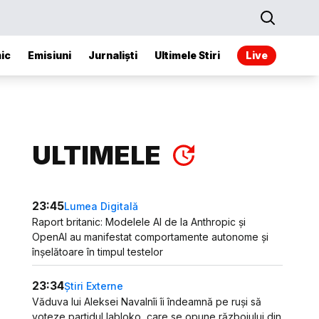
ic
Emisiuni
Jurnaliști
Ultimele Stiri
Live
ULTIMELE
23:45
Lumea Digitală
Raport britanic: Modelele AI de la Anthropic și
OpenAI au manifestat comportamente autonome și
înșelătoare în timpul testelor
23:34
Știri Externe
Văduva lui Aleksei Navalnîi îi îndeamnă pe ruși să
voteze partidul Iabloko, care se opune războiului din