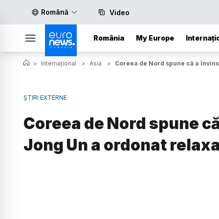
Română
Video
România
My Europe
Internați
>
Internațional
>
Asia
>
Coreea de Nord spune că a învins 
ȘTIRI EXTERNE
Coreea de Nord spune că 
Jong Un a ordonat relaxar