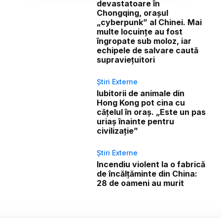
devastatoare în
Chongqing, orașul
„cyberpunk” al Chinei. Mai
multe locuințe au fost
îngropate sub moloz, iar
echipele de salvare caută
supraviețuitori
Știri Externe
Iubitorii de animale din
Hong Kong pot cina cu
cățelul în oraș. „Este un pas
uriaș înainte pentru
civilizație”
Știri Externe
Incendiu violent la o fabrică
de încălţăminte din China:
28 de oameni au murit