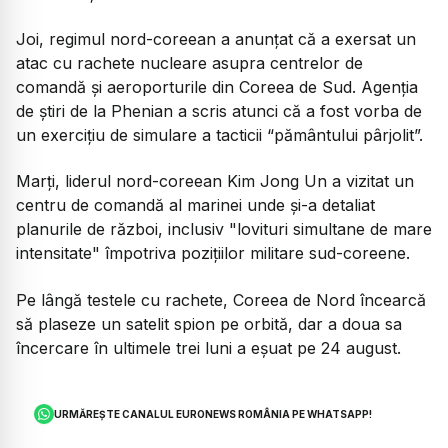
Joi, regimul nord-coreean a anunțat că a exersat un
atac cu rachete nucleare asupra centrelor de
comandă și aeroporturile din Coreea de Sud. Agenția
de știri de la Phenian a scris atunci că a fost vorba de
un exercițiu de simulare a tacticii “pământului pârjolit”.
Marţi, liderul nord-coreean Kim Jong Un a vizitat un
centru de comandă al marinei unde şi-a detaliat
planurile de război, inclusiv "lovituri simultane de mare
intensitate" împotriva poziţiilor militare sud-coreene.
Pe lângă testele cu rachete, Coreea de Nord încearcă
să plaseze un satelit spion pe orbită, dar a doua sa
încercare în ultimele trei luni a eşuat pe 24 august.
URMĂREȘTE CANALUL EURONEWS ROMÂNIA PE WHATSAPP!