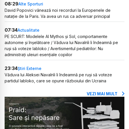
08:29
Alte Sporturi
David Popovici vânează noi recorduri la Europenele de
natație de la Paris. Va avea un rus ca adversar principal
07:34
Actualitate
PE SCURT: Modelele AI Mythos și Sol, comportamente
autonome și înșelătoare / Văduva lui Navalnîi îi îndeamnă pe
ruși să voteze Iabloko / Avertismentul pediatrilor: Nu
administrați uleiuri esențiale copiilor
23:34
Știri Externe
Văduva lui Aleksei Navalnîi îi îndeamnă pe ruși să voteze
partidul Iabloko, care se opune războiului din Ucraina
VEZI MAI MULT