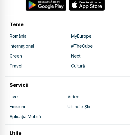
Teme
România
MyEurope
Internațional
#TheCube
Green
Next
Travel
Cultură
Servicii
Live
Video
Emisiuni
Ultimele Știri
Aplicația Mobilă
Utile