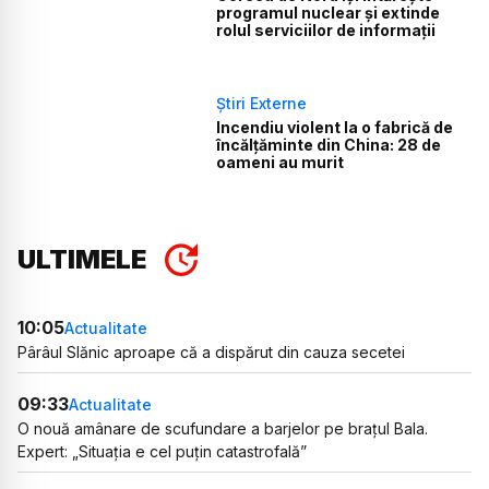
programul nuclear și extinde
rolul serviciilor de informații
Știri Externe
Incendiu violent la o fabrică de
încălţăminte din China: 28 de
oameni au murit
ULTIMELE
10:05
Actualitate
Pârâul Slănic aproape că a dispărut din cauza secetei
09:33
Actualitate
O nouă amânare de scufundare a barjelor pe brațul Bala.
Expert: „Situația e cel puțin catastrofală”