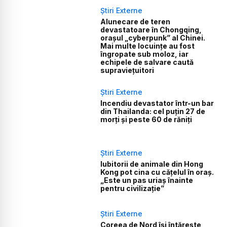
Știri Externe
Alunecare de teren
devastatoare în Chongqing,
orașul „cyberpunk” al Chinei.
Mai multe locuințe au fost
îngropate sub moloz, iar
echipele de salvare caută
supraviețuitori
Știri Externe
Incendiu devastator într-un bar
din Thailanda: cel puțin 27 de
morți și peste 60 de răniți
Știri Externe
Iubitorii de animale din Hong
Kong pot cina cu cățelul în oraș.
„Este un pas uriaș înainte
pentru civilizație”
Știri Externe
Coreea de Nord își întărește