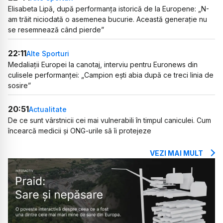
Elisabeta Lipă, după performanța istorică de la Europene: „N-
am trăit niciodată o asemenea bucurie. Această generație nu
se resemnează când pierde”
22:11
Alte Sporturi
Medaliații Europei la canotaj, interviu pentru Euronews din
culisele performanței: „Campion ești abia după ce treci linia de
sosire”
20:51
Actualitate
De ce sunt vârstnicii cei mai vulnerabili în timpul caniculei. Cum
încearcă medicii și ONG-urile să îi protejeze
VEZI MAI MULT