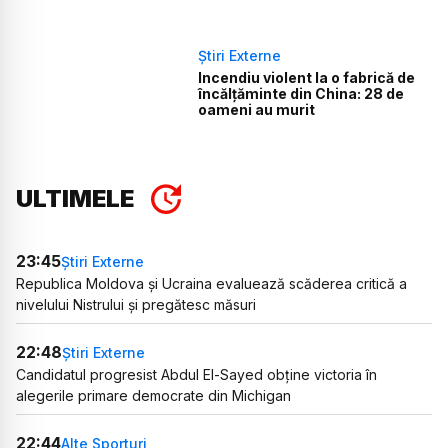
Știri Externe
Incendiu violent la o fabrică de
încălţăminte din China: 28 de
oameni au murit
ULTIMELE
23:45
Știri Externe
Republica Moldova și Ucraina evaluează scăderea critică a
nivelului Nistrului și pregătesc măsuri
22:48
Știri Externe
Candidatul progresist Abdul El-Sayed obține victoria în
alegerile primare democrate din Michigan
22:44
Alte Sporturi