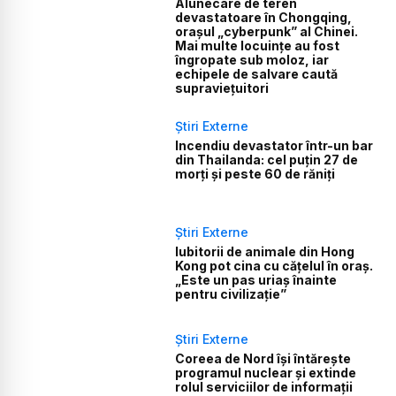
Alunecare de teren
devastatoare în Chongqing,
orașul „cyberpunk” al Chinei.
Mai multe locuințe au fost
îngropate sub moloz, iar
echipele de salvare caută
supraviețuitori
Știri Externe
Incendiu devastator într-un bar
din Thailanda: cel puțin 27 de
morți și peste 60 de răniți
Știri Externe
Iubitorii de animale din Hong
Kong pot cina cu cățelul în oraș.
„Este un pas uriaș înainte
pentru civilizație”
Știri Externe
Coreea de Nord își întărește
programul nuclear și extinde
rolul serviciilor de informații