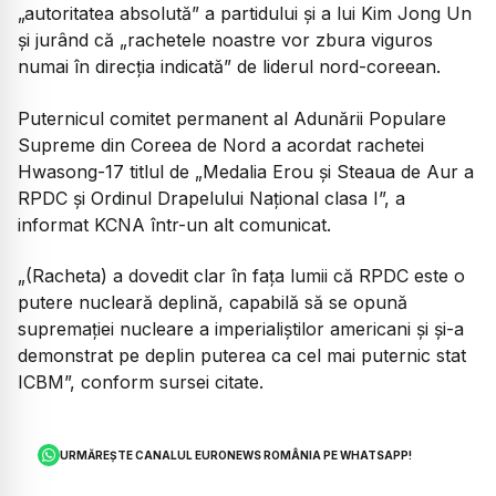
„autoritatea absolută” a partidului şi a lui Kim Jong Un
şi jurând că „rachetele noastre vor zbura viguros
numai în direcţia indicată” de liderul nord-coreean.
Puternicul comitet permanent al Adunării Populare
Supreme din Coreea de Nord a acordat rachetei
Hwasong-17 titlul de „Medalia Erou şi Steaua de Aur a
RPDC şi Ordinul Drapelului Naţional clasa I”, a
informat KCNA într-un alt comunicat.
„(Racheta) a dovedit clar în faţa lumii că RPDC este o
putere nucleară deplină, capabilă să se opună
supremaţiei nucleare a imperialiştilor americani şi şi-a
demonstrat pe deplin puterea ca cel mai puternic stat
ICBM”, conform sursei citate.
URMĂREȘTE CANALUL EURONEWS ROMÂNIA PE WHATSAPP!