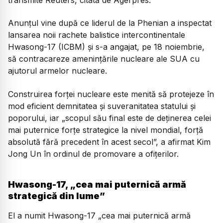
Anunţul vine după ce liderul de la Phenian a inspectat
lansarea noii rachete balistice intercontinentale
Hwasong-17 (ICBM) şi s-a angajat, pe 18 noiembrie,
să contracareze ameninţările nucleare ale SUA cu
ajutorul armelor nucleare.
Construirea forţei nucleare este menită să protejeze în
mod eficient demnitatea şi suveranitatea statului şi
poporului, iar „scopul său final este de deţinerea celei
mai puternice forţe strategice la nivel mondial, forţă
absolută fără precedent în acest secol”, a afirmat Kim
Jong Un în ordinul de promovare a ofiţerilor.
Hwasong-17, „cea mai puternică armă
strategică din lume”
El a numit Hwasong-17 „cea mai puternică armă