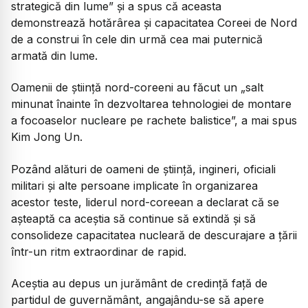
strategică din lume” şi a spus că aceasta
demonstrează hotărârea şi capacitatea Coreei de Nord
de a construi în cele din urmă cea mai puternică
armată din lume.
Oamenii de ştiinţă nord-coreeni au făcut un „salt
minunat înainte în dezvoltarea tehnologiei de montare
a focoaselor nucleare pe rachete balistice”, a mai spus
Kim Jong Un.
Pozând alături de oameni de ştiinţă, ingineri, oficiali
militari şi alte persoane implicate în organizarea
acestor teste, liderul nord-coreean a declarat că se
aşteaptă ca aceştia să continue să extindă şi să
consolideze capacitatea nucleară de descurajare a ţării
într-un ritm extraordinar de rapid.
Aceştia au depus un jurământ de credinţă faţă de
partidul de guvernământ, angajându-se să apere