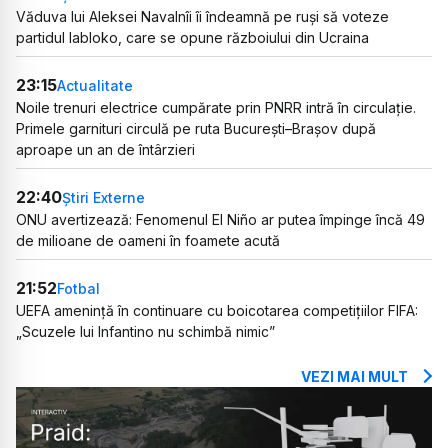
Văduva lui Aleksei Navalnîi îi îndeamnă pe ruși să voteze
partidul Iabloko, care se opune războiului din Ucraina
23:15
Actualitate
Noile trenuri electrice cumpărate prin PNRR intră în circulație.
Primele garnituri circulă pe ruta București–Brașov după
aproape un an de întârzieri
22:40
Știri Externe
ONU avertizează: Fenomenul El Niño ar putea împinge încă 49
de milioane de oameni în foamete acută
21:52
Fotbal
UEFA amenință în continuare cu boicotarea competițiilor FIFA:
„Scuzele lui Infantino nu schimbă nimic”
VEZI MAI MULT