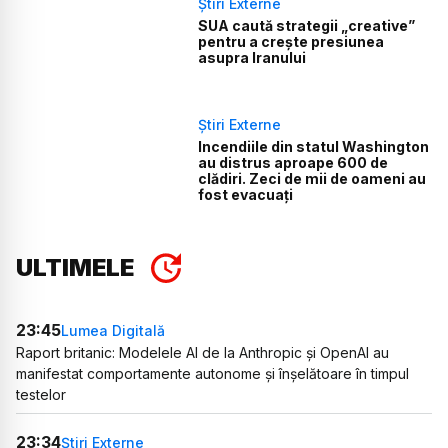
Știri Externe
SUA caută strategii „creative”
pentru a crește presiunea
asupra Iranului
Știri Externe
Incendiile din statul Washington
au distrus aproape 600 de
clădiri. Zeci de mii de oameni au
fost evacuați
ULTIMELE
23:45
Lumea Digitală
Raport britanic: Modelele AI de la Anthropic și OpenAI au
manifestat comportamente autonome și înșelătoare în timpul
testelor
23:34
Știri Externe