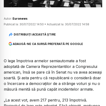
Autor:
Euronews
Publicat la:
30/07/2022 14:50
•
Actualizat la:
30/07/2022 14:58
DISTRIBUIȚI ACEASTĂ ȘTIRE
ADAUGĂ-NE CA SURSĂ PREFERATĂ PE GOOGLE
O lege împotriva armelor semiautomate a fost
adoptată de Camera Reprezentantilor a Congresului
american, însă se pare că în Senat nu va avea aceeași
soartă. Și asta pentru că republicanii o consideră doar
o încercare a democraților de a strânge voturi și nu o
măsură menită să pună capăt incidentelor armate.
„La acest vot, avem 217 pentru, 213 împotrivă.
Proiectul de lege este adoptat. Fără obiecții, moțiunea