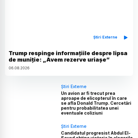
Știri Externe
Trump respinge informațiile despre lipsa
de muniție: „Avem rezerve uriașe”
06
.
08
.
2026
Știri Externe
Un avion ar fi trecut prea
aproape de elicopterul în care
se afla Donald Trump. Cercetări
pentru probabilitatea unei
eventuale coliziuni
Știri Externe
Candidatul progresist Abdul El-
Sayed obține victoria în alegerile