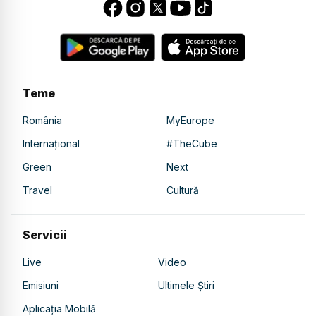
Teme
România
MyEurope
Internațional
#TheCube
Green
Next
Travel
Cultură
Servicii
Live
Video
Emisiuni
Ultimele Știri
Aplicația Mobilă