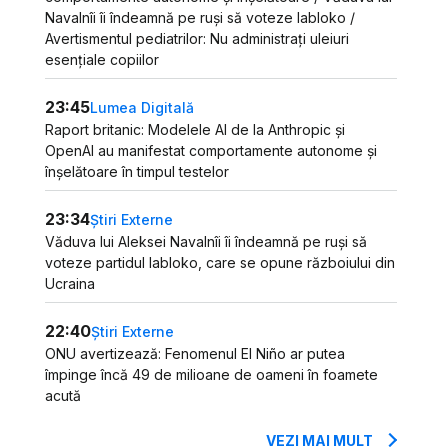
Navalnîi îi îndeamnă pe ruși să voteze Iabloko /
Avertismentul pediatrilor: Nu administrați uleiuri
esențiale copiilor
23:45
Lumea Digitală
Raport britanic: Modelele AI de la Anthropic și
OpenAI au manifestat comportamente autonome și
înșelătoare în timpul testelor
23:34
Știri Externe
Văduva lui Aleksei Navalnîi îi îndeamnă pe ruși să
voteze partidul Iabloko, care se opune războiului din
Ucraina
22:40
Știri Externe
ONU avertizează: Fenomenul El Niño ar putea
împinge încă 49 de milioane de oameni în foamete
acută
VEZI MAI MULT