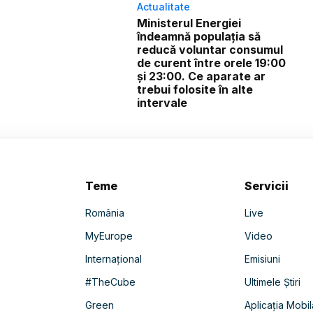
Actualitate
Ministerul Energiei
îndeamnă populația să
reducă voluntar consumul
de curent între orele 19:00
și 23:00. Ce aparate ar
trebui folosite în alte
intervale
Teme
Servicii
România
Live
MyEurope
Video
Internațional
Emisiuni
#TheCube
Ultimele Știri
Green
Aplicația Mobil