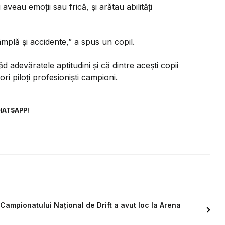
aveau emoții sau frică, și arătau abilități
âmplă și accidente,”
a spus un copil.
ăd adevăratele aptitudini și că dintre acești copii
ori piloți profesioniști campioni.
HATSAPP!
 Campionatului Național de Drift a avut loc la Arena