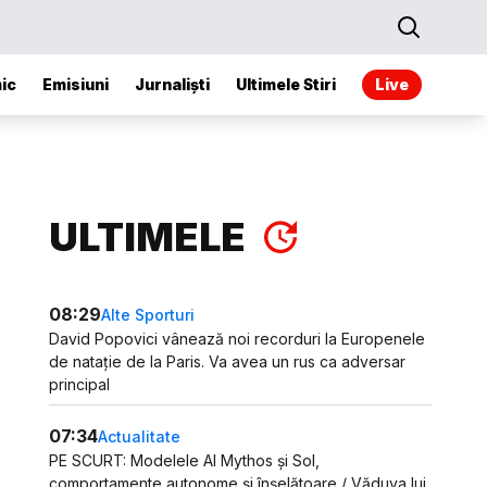
ic
Emisiuni
Jurnaliști
Ultimele Stiri
Live
ULTIMELE
08:29
Alte Sporturi
David Popovici vânează noi recorduri la Europenele
de natație de la Paris. Va avea un rus ca adversar
principal
07:34
Actualitate
PE SCURT: Modelele AI Mythos și Sol,
comportamente autonome și înșelătoare / Văduva lui