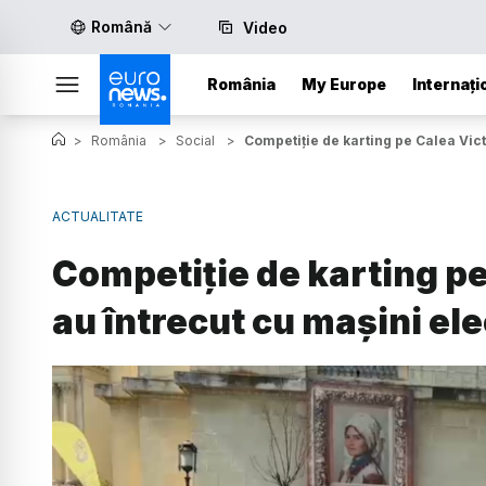
Română
Video
România
My Europe
Internați
>
România
>
Social
>
Competiție de karting pe Calea Vict
ACTUALITATE
Competiție de karting pe 
au întrecut cu mașini ele