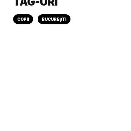
TAG-URI
COPII
BUCUREȘTI