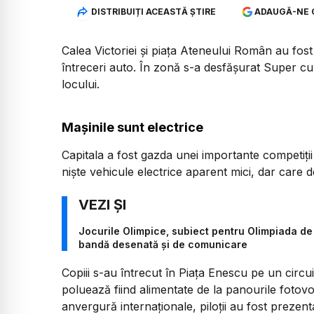
DISTRIBUIȚI ACEASTĂ ȘTIRE
ADAUGĂ-NE 
Calea Victoriei și piața Ateneului Român au fos
întreceri auto. În zonă s-a desfășurat Super cu
locului.
Mașinile sunt electrice
Capitala a fost gazda unei importante competiții
niște vehicule electrice aparent mici, dar care 
Jocurile Olimpice, subiect pentru Olimpiada de 
bandă desenată și de comunicare
Copiii s-au întrecut în Piața Enescu pe un circuit
poluează fiind alimentate de la panourile fotovol
anvergură internaționale, piloții au fost prezent