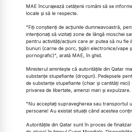
MAE încurajează cetăţenii români să se informeze
locale şi să le respecte.
"Fiţi conştienţi de acţiunile dumneavoastră, pe
intenţionaţi să vizitaţi zone de lângă moschei sau
pentru activităţi/acţiuni care ar putea să nu fie
bunuri (carne de porc, ţigări electronice/vape ş
pornografic)", arată MAE, în ghid.
Ministerul aminteşte că autorităţile din Qatar m
substanţe stupefiante (droguri). Pedepsele pent
de substanţe stupefiante (chiar şi cantităţi mic
privarea de libertate, amenzi mari şi expulzare.
"Nu acceptaţi supravegherea sau transportul u
persoane! Au existat situaţii când acestea conţ
Autorităţile din Qatar sunt în proces de finaliza
de alcool în timpul Cupei Mondiale. Disponibilitate