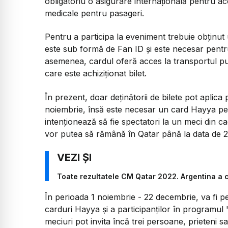
obligatoriu o asigurare internaţională pentru ac
medicale pentru pasageri.
Pentru a participa la eveniment trebuie obţinut
este sub formă de Fan ID şi este necesar pentru
asemenea, cardul oferă acces la transportul publi
care este achiziţionat bilet.
În prezent, doar deţinătorii de bilete pot aplic
noiembrie, însă este necesar un card Hayya pent
intenţionează să fie spectatori la un meci din 
vor putea să rămână în Qatar până la data de 2
Toate rezultatele CM Qatar 2022. Argentina a 
În perioada 1 noiembrie - 22 decembrie, va fi pe
carduri Hayya şi a participanţilor în programul "
meciuri pot invita încă trei persoane, prieteni s