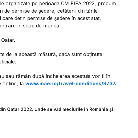
entele organizate pe perioada CM FIFA 2022, precum
ori de permise de şedere, cetăţenii din ţările
 care deţin permise de şedere în acest stat,
 intrare în scop de muncă.
n Qatar.
te de la această măsură, dacă sunt obţinute
ficiale.
eu sau rămân după încheierea acestuia vor fi în
e online, la
www.mae.ro/travel-conditions/3737
.
din Qatar 2022. Unde se văd meciurile în România și
r