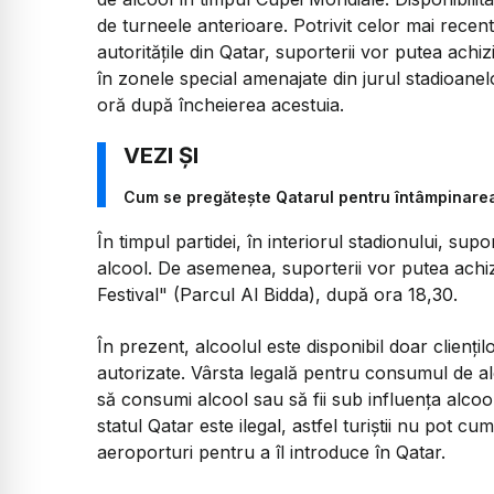
de turneele anterioare. Potrivit celor mai recent
autorităţile din Qatar, suporterii vor putea achi
în zonele special amenajate din jurul stadioanelo
oră după încheierea acestuia.
Cum se pregătește Qatarul pentru întâmpinare
În timpul partidei, în interiorul stadionului, sup
alcool. De asemenea, suporterii vor putea achi
Festival" (Parcul Al Bidda), după ora 18,30.
În prezent, alcoolul este disponibil doar clienţil
autorizate. Vârsta legală pentru consumul de alc
să consumi alcool sau să fii sub influenţa alcool
statul Qatar este ilegal, astfel turiştii nu pot c
aeroporturi pentru a îl introduce în Qatar.