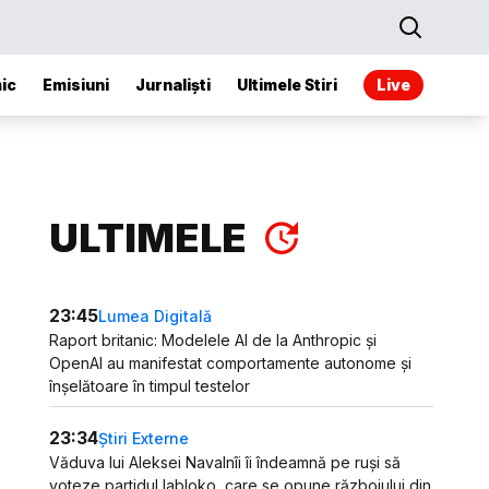
ic
Emisiuni
Jurnaliști
Ultimele Stiri
Live
ULTIMELE
23:45
Lumea Digitală
Raport britanic: Modelele AI de la Anthropic și
OpenAI au manifestat comportamente autonome și
înșelătoare în timpul testelor
23:34
Știri Externe
Văduva lui Aleksei Navalnîi îi îndeamnă pe ruși să
voteze partidul Iabloko, care se opune războiului din