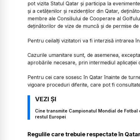
pot vizita Statul Qatar şi participa la evenim
şi a cetăţenilor şi rezidenţilor din Qatar, deţinăt
membre ale Consiliului de Cooperare al Golfului
deţinătorilor de vize de muncă şi de permise de
Pentru ceilalţi vizitatori va fi interzisă intrarea î
Cazurile umanitare sunt, de asemenea, excepta
aprobările necesare, prin intermediul aplicaţiei o
Pentru cei care sosesc în Qatar înainte de turn
vigoare proceduri diferite, care pot fi consultat
Cine transmite Campionatul Mondial de Fotbal 
restul Europei
Regulile care trebuie respectate în Qata