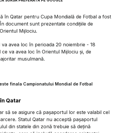
CA SURSĂ PREFERATĂ PE GOOGLE
ă în Qatar pentru Cupa Mondială de Fotbal a fost
 În document sunt prezentate condiţiile de
 Orientul Mijlociu.
 va avea loc în perioada 20 noiembrie - 18
e va avea loc în Orientul Mijlociu şi, de
ajoritar musulmană.
este finala Campionatului Mondial de Fotbal
în Qatar
ar să se asigure că paşaportul lor este valabil cel
toarcere. Statul Qatar nu acceptă paşaportul
ul din statele din zonă trebuie să deţină