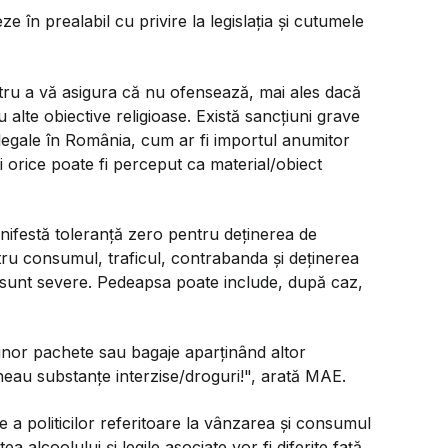
 în prealabil cu privire la legislaţia şi cutumele
ntru a vă asigura că nu ofensează, mai ales dacă
 alte obiective religioase. Există sancţiuni grave
 ilegale în România, cum ar fi importul anumitor
i orice poate fi perceput ca material/obiect
anifestă toleranţă zero pentru deţinerea de
ru consumul, traficul, contrabanda şi deţinerea
i) sunt severe. Pedeapsa poate include, după caz,
nor pachete sau bagaje aparţinând altor
ineau substanţe interzise/droguri!", arată MAE.
re a politicilor referitoare la vânzarea şi consumul
a alcoolului şi legile asociate vor fi diferite faţă