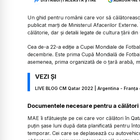
DISTRIBUIȚI ACEASTĂ ȘTIRE
ADAUGĂ-NE 
Un ghid pentru românii care vor să călătoreasc
publicat marți de Ministerul Afacerilor Externe.
călătorie, dar şi detalii legate de cultura ţării din
Cea de-a 22-a ediţie a Cupei Mondiale de Fotbal
decembrie. Este prima Cupă Mondială de Fotbal c
asemenea, prima organizată de o ţară arabă, m
LIVE BLOG CM Qatar 2022 | Argentina - Franța 
Documentele necesare pentru a călători 
MAE îi sfătuieşte pe cei care vor călători în Qat
puţin şase luni după data planificată pentru în
temporar. Cei care se deplasează cu autovehicul