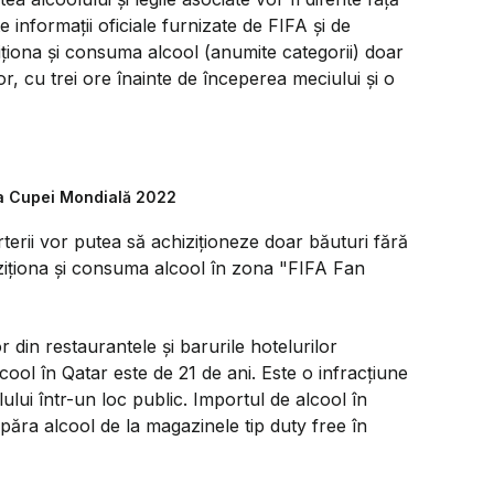
e informaţii oficiale furnizate de FIFA şi de
ziţiona şi consuma alcool (anumite categorii) doar
r, cu trei ore înainte de începerea meciului şi o
a Cupei Mondială 2022
orterii vor putea să achiziţioneze doar băuturi fără
ziţiona şi consuma alcool în zona "FIFA Fan
or din restaurantele şi barurile hotelurilor
ool în Qatar este de 21 de ani. Este o infracţiune
ului într-un loc public. Importul de alcool în
umpăra alcool de la magazinele tip duty free în