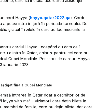
cidente, care să includă acordarea asistenţei
 un card Hayya (
hayya.qatar2022.qa
). Cardul
 a putea intra în ţară în perioada turneului. De
c gratuit în zilele în care au loc meciurile la
a pentru cardul Hayya. Începând cu data de 1
ru a intra în Qatar, chiar şi pentru cei care nu
cadrul Cupei Mondiale. Posesorii de carduri Hayya
3 ianuarie 2023.
câștigat finala Cupei Mondiale
rmisă intrarea în Qatar doar a deţinătorilor de
Hayya with me" - vizitatorii care deţin bilete la
au membri de familie, care nu deţin bilete, dar care