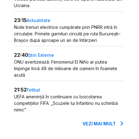
Ucraina
23:15
Actualitate
Noile trenuri electrice cumpărate prin PNRR intră în
circulație. Primele garnituri circulă pe ruta București–
Brașov după aproape un an de întârzieri
22:40
Știri Externe
ONU avertizează: Fenomenul El Niño ar putea
împinge încă 49 de milioane de oameni în foamete
acută
21:52
Fotbal
UEFA amenință în continuare cu boicotarea
competițiilor FIFA: „Scuzele lui Infantino nu schimbă
nimic”
VEZI MAI MULT