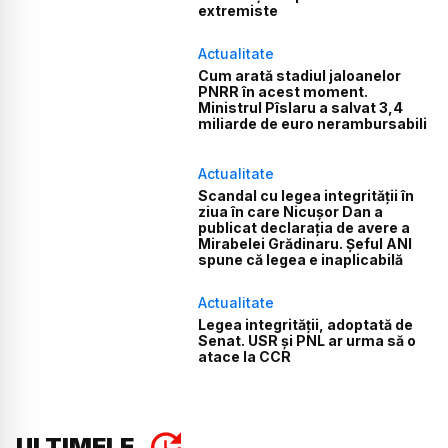
extremiste
Actualitate
Cum arată stadiul jaloanelor
PNRR în acest moment.
Ministrul Pîslaru a salvat 3,4
miliarde de euro nerambursabili
Actualitate
Scandal cu legea integrității în
ziua în care Nicușor Dan a
publicat declarația de avere a
Mirabelei Grădinaru. Șeful ANI
spune că legea e inaplicabilă
Actualitate
Legea integrității, adoptată de
Senat. USR și PNL ar urma să o
atace la CCR
ULTIMELE