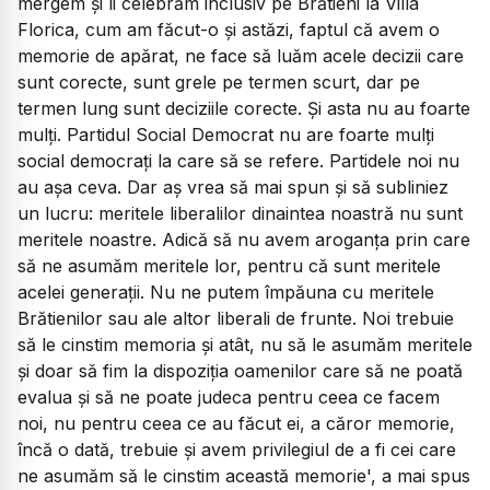
mergem și îi celebrăm inclusiv pe Brătieni la Villa
Florica, cum am făcut-o și astăzi, faptul că avem o
memorie de apărat, ne face să luăm acele decizii care
sunt corecte, sunt grele pe termen scurt, dar pe
termen lung sunt deciziile corecte. Și asta nu au foarte
mulți. Partidul Social Democrat nu are foarte mulți
social democrați la care să se refere. Partidele noi nu
au așa ceva. Dar aș vrea să mai spun și să subliniez
un lucru: meritele liberalilor dinaintea noastră nu sunt
meritele noastre. Adică să nu avem aroganța prin care
să ne asumăm meritele lor, pentru că sunt meritele
acelei generații. Nu ne putem împăuna cu meritele
Brătienilor sau ale altor liberali de frunte. Noi trebuie
să le cinstim memoria și atât, nu să le asumăm meritele
și doar să fim la dispoziția oamenilor care să ne poată
evalua și să ne poate judeca pentru ceea ce facem
noi, nu pentru ceea ce au făcut ei, a căror memorie,
încă o dată, trebuie și avem privilegiul de a fi cei care
ne asumăm să le cinstim această memorie', a mai spus