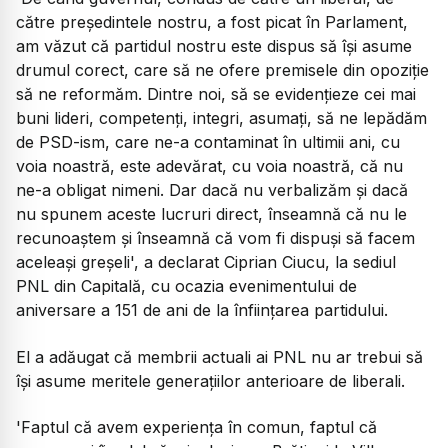
către președintele nostru, a fost picat în Parlament,
am văzut că partidul nostru este dispus să își asume
drumul corect, care să ne ofere premisele din opoziție
să ne reformăm. Dintre noi, să se evidențieze cei mai
buni lideri, competenți, integri, asumați, să ne lepădăm
de PSD-ism, care ne-a contaminat în ultimii ani, cu
voia noastră, este adevărat, cu voia noastră, că nu
ne-a obligat nimeni. Dar dacă nu verbalizăm și dacă
nu spunem aceste lucruri direct, înseamnă că nu le
recunoaștem și înseamnă că vom fi dispuși să facem
aceleași greșeli', a declarat Ciprian Ciucu, la sediul
PNL din Capitală, cu ocazia evenimentului de
aniversare a 151 de ani de la înființarea partidului.
El a adăugat că membrii actuali ai PNL nu ar trebui să
își asume meritele generațiilor anterioare de liberali.
'Faptul că avem experiența în comun, faptul că