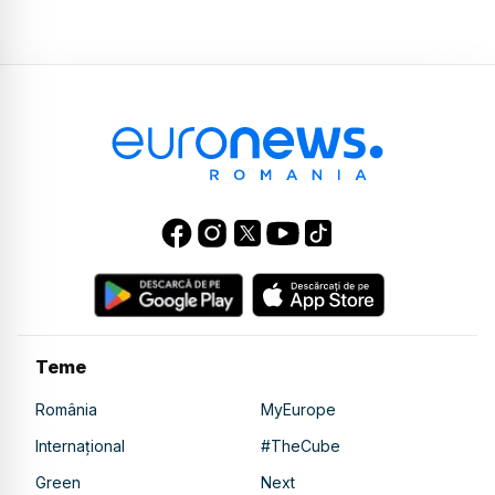
Teme
România
MyEurope
Internațional
#TheCube
Green
Next