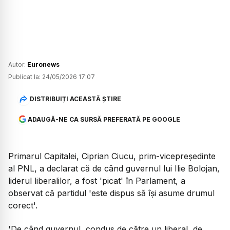
Autor:
Euronews
Publicat la:
24/05/2026 17:07
DISTRIBUIȚI ACEASTĂ ȘTIRE
ADAUGĂ-NE CA SURSĂ PREFERATĂ PE GOOGLE
Primarul Capitalei, Ciprian Ciucu, prim-vicepreședinte
al PNL, a declarat că de când guvernul lui Ilie Bolojan,
liderul liberalilor, a fost 'picat' în Parlament, a
observat că partidul 'este dispus să își asume drumul
corect'.
'De când guvernul, condus de către un liberal, de