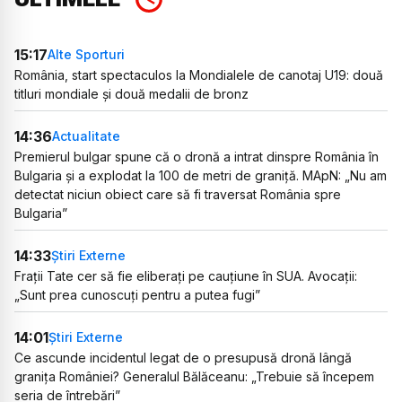
15:17
Alte Sporturi
România, start spectaculos la Mondialele de canotaj U19: două
titluri mondiale și două medalii de bronz
14:36
Actualitate
Premierul bulgar spune că o dronă a intrat dinspre România în
Bulgaria și a explodat la 100 de metri de graniță. MApN: „Nu am
detectat niciun obiect care să fi traversat România spre
Bulgaria”
14:33
Știri Externe
Frații Tate cer să fie eliberați pe cauțiune în SUA. Avocații:
„Sunt prea cunoscuți pentru a putea fugi”
14:01
Știri Externe
Ce ascunde incidentul legat de o presupusă dronă lângă
granița României? Generalul Bălăceanu: „Trebuie să începem
seria de întrebări”