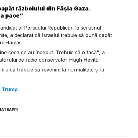
capăt războiului din Fâșia Gaza.
la pace”
didat al Partidului Republican la scrutinul
nite, a declarat că Israelul trebuie să pună capăt
rii Hamas.
ine ceea ce au început. Trebuie să o facă", a
atorului de radio conservator Hugh Hevitt.
tru că trebuie să revenim la normalitate şi la
ld Trump
.
HATSAPP!