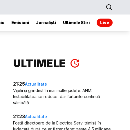
ic
Emisiuni
Jurnaliști
Ultimele Stiri
Live
ULTIMELE
21:25
Actualitate
Vijelii și grindină în mai multe județe. ANM:
Instabilitatea se reduce, dar furtunile continuă
sâmbătă
21:23
Actualitate
Fostă directoare de la Electrica Serv, trimisă în
judecată după ce ar fi transferat peste 4,5 milioane