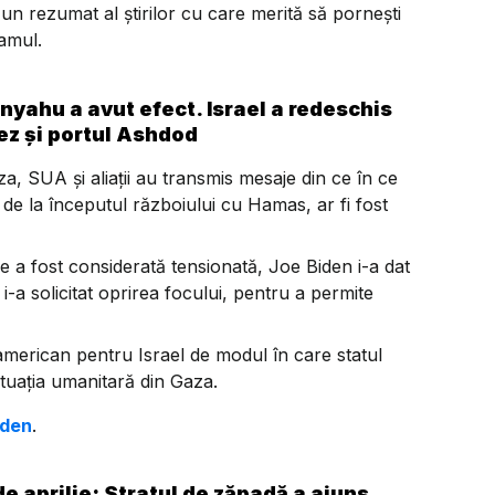
n rezumat al știrilor cu care merită să pornești
ramul.
nyahu a avut efect. Israel a redeschis
rez și portul Ashdod
a, SUA și aliații au transmis mesaje din ce în ce
de la începutul războiului cu Hamas, ar fi fost
are a fost considerată tensionată, Joe Biden i-a dat
-a solicitat oprirea focului, pentru a permite
 american pentru Israel de modul în care statul
ituația umanitară din Gaza.
iden
.
e aprilie: Stratul de zăpadă a ajuns