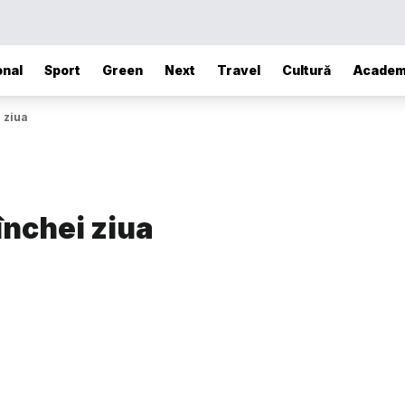
onal
Sport
Green
Next
Travel
Cultură
Academ
i ziua
 închei ziua