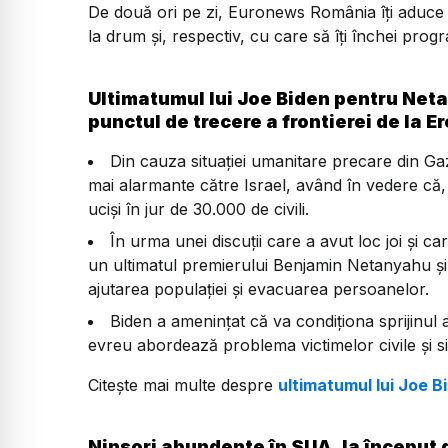
De două ori pe zi, Euronews România îți aduce u
la drum și, respectiv, cu care să îți închei prog
Ultimatumul lui Joe Biden pentru Neta
punctul de trecere a frontierei de la E
Din cauza situației umanitare precare din Gaz
mai alarmante către Israel, având în vedere că, 
uciși în jur de 30.000 de civili.
În urma unei discuții care a avut loc joi și c
un ultimatul premierului Benjamin Netanyahu și i
ajutarea populației și evacuarea persoanelor.
Biden a amenințat că va condiționa sprijinul
evreu abordează problema victimelor civile și s
Citește mai multe despre
ultimatumul lui Joe B
Ninsori abundente în SUA, la început d