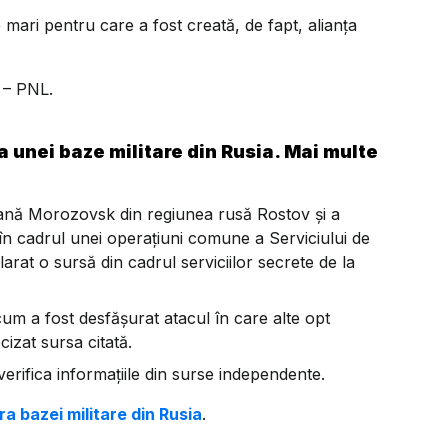
mari pentru care a fost creată, de fapt, alianța
 – PNL.
 unei baze militare din Rusia. Mai multe
iană Morozovsk din regiunea rusă Rostov și a
 în cadrul unei operațiuni comune a Serviciului de
arat o sursă din cadrul serviciilor secrete de la
um a fost desfășurat atacul în care alte opt
cizat sursa citată.
erifica informațiile din surse independente.
a bazei militare din Rusia
.