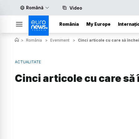
Română
Video
România
My Europe
Internați
>
România
>
Eveniment
>
Cinci articole cu care să înche
ACTUALITATE
Cinci articole cu care să