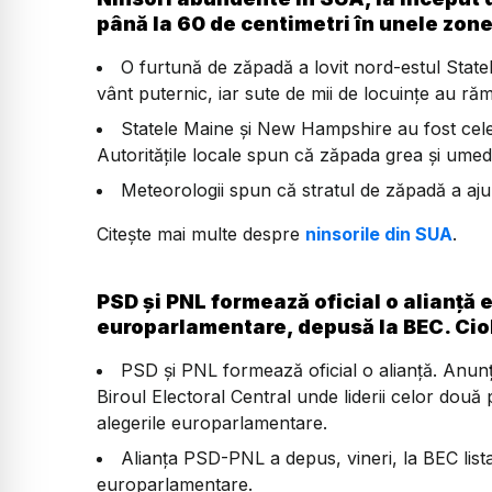
până la 60 de centimetri în unele zon
O furtună de zăpadă a lovit nord-estul Statel
vânt puternic, iar sute de mii de locuințe au răm
Statele Maine și New Hampshire au fost cele 
Autoritățile locale spun că zăpada grea și umedă 
Meteorologii spun că stratul de zăpadă a ajun
Citește mai multe despre
ninsorile din SUA
.
PSD și PNL formează oficial o alianță e
europarlamentare, depusă la BEC. Ciol
PSD și PNL formează oficial o alianță. Anunț
Biroul Electoral Central unde liderii celor două
alegerile europarlamentare.
Alianţa PSD-PNL a depus, vineri, la BEC list
europarlamentare.