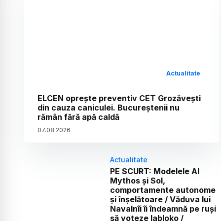
Actualitate
ELCEN oprește preventiv CET Grozăvești
din cauza caniculei. Bucureștenii nu
rămân fără apă caldă
07
.
08
.
2026
Actualitate
PE SCURT: Modelele AI
Mythos și Sol,
comportamente autonome
și înșelătoare / Văduva lui
Navalnîi îi îndeamnă pe ruși
să voteze Iabloko /