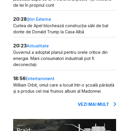
de lei în propriul cont
20:28
Știri Externe
Curtea de Apel blochează construcția sălii de bal
dorite de Donald Trump la Casa Albă
20:23
Actualitate
Guvernul a adoptat planul pentru orele critice din
energie. Marii consumatori industriali pot fi
deconectați
18:56
Entertainment
William Orbit, omul care a locuit într-o școală părăsită
și a produs cel mai frumos album al Madonnei
VEZI MAI MULT