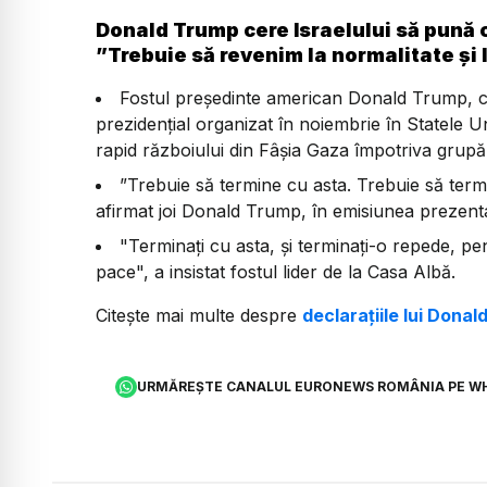
Donald Trump cere Israelului să pună 
”Trebuie să revenim la normalitate şi 
Fostul președinte american Donald Trump, can
prezidențial organizat în noiembrie în Statele U
rapid războiului din Fâșia Gaza împotriva grupă
”Trebuie să termine cu asta. Trebuie să term
afirmat joi Donald Trump, în emisiunea prezent
"Terminaţi cu asta, şi terminaţi-o repede, pen
pace", a insistat fostul lider de la Casa Albă.
Citește mai multe despre
declarațiile lui Dona
URMĂREȘTE CANALUL EURONEWS ROMÂNIA PE W