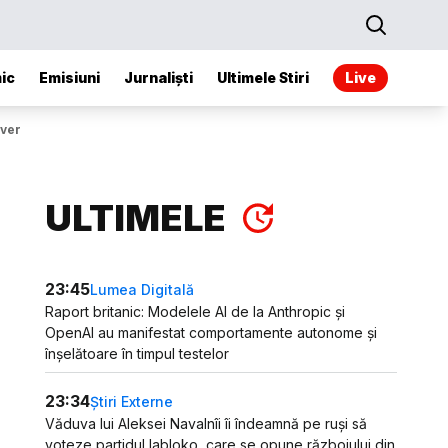
ic
Emisiuni
Jurnaliști
Ultimele Stiri
Live
ever
ULTIMELE
23:45
Lumea Digitală
Raport britanic: Modelele AI de la Anthropic și
OpenAI au manifestat comportamente autonome și
înșelătoare în timpul testelor
23:34
Știri Externe
Văduva lui Aleksei Navalnîi îi îndeamnă pe ruși să
voteze partidul Iabloko, care se opune războiului din