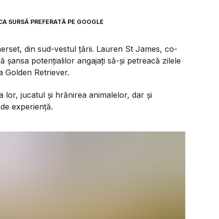
CA SURSĂ PREFERATĂ PE GOOGLE
erset, din sud-vestul țării. Lauren St James, co-
șansa potențialilor angajați să-și petreacă zilele
sa Golden Retriever.
a lor, jucatul și hrănirea animalelor, dar și
 de experiență.