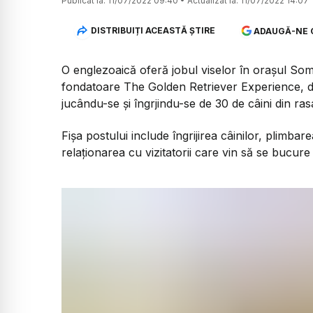
Publicat la:
11/07/2022 09:40
•
Actualizat la:
11/07/2022 14:07
DISTRIBUIȚI ACEASTĂ ȘTIRE
ADAUGĂ-NE 
O englezoaică oferă jobul viselor în orașul Som
fondatoare The Golden Retriever Experience, dă 
jucându-se și îngrjindu-se de 30 de câini din ra
Fișa postului include îngrijirea câinilor, plimbare
relaționarea cu vizitatorii care vin să se bucure