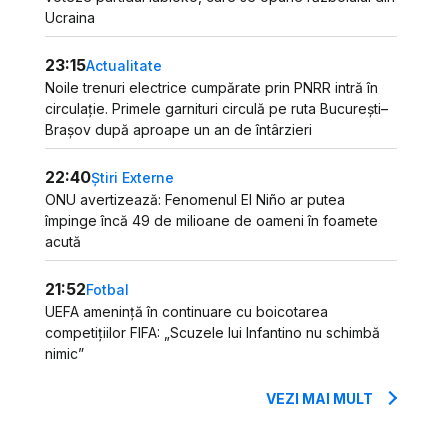
Ucraina
23:15
Actualitate
Noile trenuri electrice cumpărate prin PNRR intră în
circulație. Primele garnituri circulă pe ruta București–
Brașov după aproape un an de întârzieri
22:40
Știri Externe
ONU avertizează: Fenomenul El Niño ar putea
împinge încă 49 de milioane de oameni în foamete
acută
21:52
Fotbal
UEFA amenință în continuare cu boicotarea
competițiilor FIFA: „Scuzele lui Infantino nu schimbă
nimic”
VEZI MAI MULT