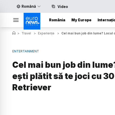
Română
Video
România
My Europe
Internați
>
Travel
>
Experiențe
>
Cel mai bun job din lume? Locul d
ENTERTAINMENT
Cel mai bun job din lum
ești plătit să te joci cu 
Retriever