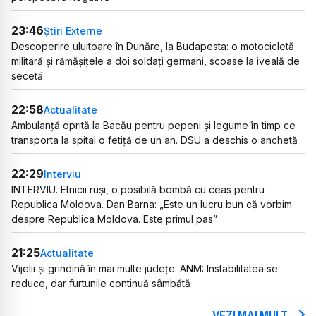
23:46
Știri Externe
Descoperire uluitoare în Dunăre, la Budapesta: o motocicletă
militară și rămășițele a doi soldați germani, scoase la iveală de
secetă
22:58
Actualitate
Ambulanță oprită la Bacău pentru pepeni și legume în timp ce
transporta la spital o fetiță de un an. DSU a deschis o anchetă
22:29
Interviu
INTERVIU. Etnicii ruși, o posibilă bombă cu ceas pentru
Republica Moldova. Dan Barna: „Este un lucru bun că vorbim
despre Republica Moldova. Este primul pas”
21:25
Actualitate
Vijelii și grindină în mai multe județe. ANM: Instabilitatea se
reduce, dar furtunile continuă sâmbătă
VEZI MAI MULT