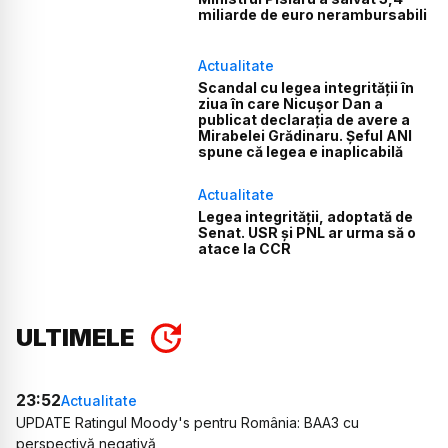
miliarde de euro nerambursabili
Actualitate
Scandal cu legea integrității în
ziua în care Nicușor Dan a
publicat declarația de avere a
Mirabelei Grădinaru. Șeful ANI
spune că legea e inaplicabilă
Actualitate
Legea integrității, adoptată de
Senat. USR și PNL ar urma să o
atace la CCR
ULTIMELE
23:52
Actualitate
UPDATE Ratingul Moody's pentru România: BAA3 cu
perspectivă negativă