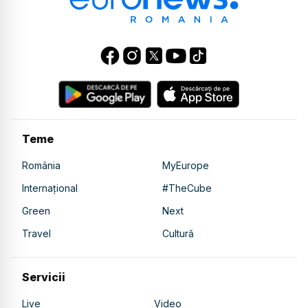
Teme
România
MyEurope
Internațional
#TheCube
Green
Next
Travel
Cultură
Servicii
Live
Video