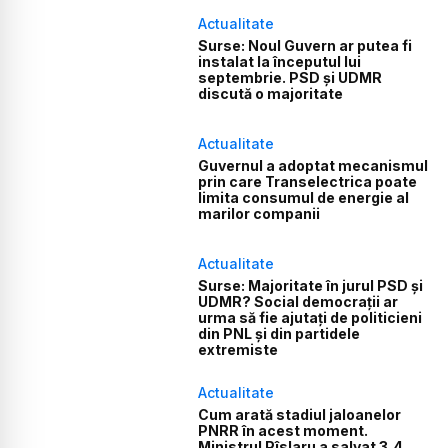
Actualitate
Surse: Noul Guvern ar putea fi
instalat la începutul lui
septembrie. PSD și UDMR
discută o majoritate
Actualitate
Guvernul a adoptat mecanismul
prin care Transelectrica poate
limita consumul de energie al
marilor companii
Actualitate
Surse: Majoritate în jurul PSD și
UDMR? Social democrații ar
urma să fie ajutați de politicieni
din PNL și din partidele
extremiste
Actualitate
Cum arată stadiul jaloanelor
PNRR în acest moment.
Ministrul Pîslaru a salvat 3,4