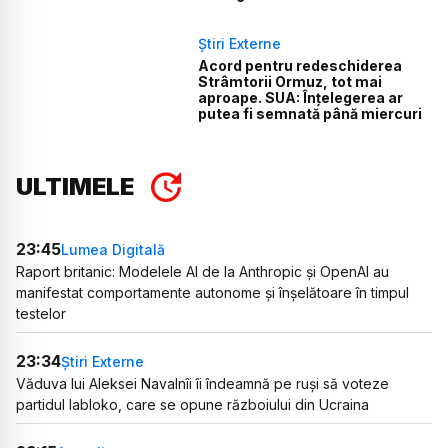
Știri Externe
Acord pentru redeschiderea
Strâmtorii Ormuz, tot mai
aproape. SUA: Înțelegerea ar
putea fi semnată până miercuri
ULTIMELE
23:45
Lumea Digitală
Raport britanic: Modelele AI de la Anthropic și OpenAI au
manifestat comportamente autonome și înșelătoare în timpul
testelor
23:34
Știri Externe
Văduva lui Aleksei Navalnîi îi îndeamnă pe ruși să voteze
partidul Iabloko, care se opune războiului din Ucraina