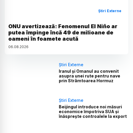
Știri Externe
ONU avertizează: Fenomenul El Niño ar
putea împinge încă 49 de milioane de
oameni în foamete acută
06
.
08
.
2026
Știri Externe
Iranul și Omanul au convenit
asupra unei rute pentru nave
prin Strâmtoarea Hormuz
Știri Externe
Beijingul introduce noi măsuri
economice împotriva SUA și
înăsprește controalele la export