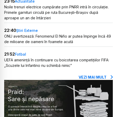
23:15
Actualitate
Noile trenuri electrice cumpărate prin PNRR intră în circulație.
Primele garnituri circulă pe ruta București–Brașov după
aproape un an de întârzieri
22:40
Știri Externe
ONU avertizează: Fenomenul El Niño ar putea împinge încă 49
de milioane de oameni în foamete acută
21:52
Fotbal
UEFA amenință în continuare cu boicotarea competițiilor FIFA:
„Scuzele lui Infantino nu schimbă nimic”
VEZI MAI MULT