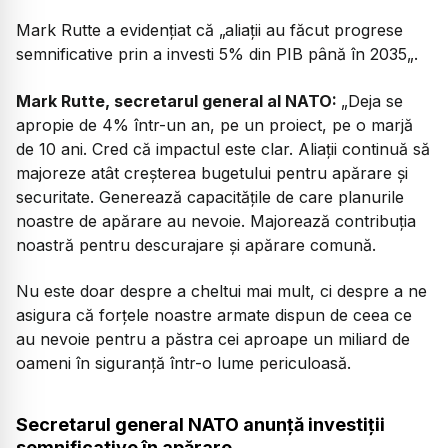
Mark Rutte a evidențiat că „aliații au făcut progrese
semnificative prin a investi 5% din PIB până în 2035„.
Mark Rutte, secretarul general al NATO:
„
Deja se
apropie de 4% într-un an, pe un proiect, pe o marjă
de 10 ani. Cred că impactul este clar. Aliații continuă să
majoreze atât creșterea bugetului pentru apărare și
securitate. Generează capacitățile de care planurile
noastre de apărare au nevoie. Majorează contribuția
noastră pentru descurajare și apărare comună.
Nu este doar despre a cheltui mai mult, ci despre a ne
asigura că forțele noastre armate dispun de ceea ce
au nevoie pentru a păstra cei aproape un miliard de
oameni în siguranță într-o lume periculoasă.
Secretarul general NATO anunță investiții
semnificative în apărare