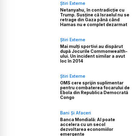
Știri Externe
Netanyahu, în contradicție cu
Trump. Susține că Israelul nu se
retrage din Gaza până când
Hamas nu e complet dezarmat
Știri Externe
Mai mulți sportivi au dispărut
după Jocurile Commonwealth-
ului. Un incident similar a avut
loc în 2014
Știri Externe
OMS cere sprijin suplimentar
pentru combaterea focarului de
Ebola din Republica Democrată
Congo
Bani Și Afaceri
Banca Mondială: AI poate
accelera cu un secol
dezvoltarea economiilor
emergente