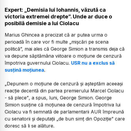
Expert: „Demisia lui Iohannis, văzută ca
victoria extremei drepte”. Unde ar duce o
posibilă demisie a lui Ciolacu
Marius Ghincea a precizat că ar putea urma o
perioadă în care vor fi multe „mișcări pe scena
politică”, mai ales că George Simion a transmis deja că
va depune săptămâna viitoare o moțiune de cenzură
împotriva guvernului Ciolacu.
USR nu a exclus să
susțină moțiunea
.
„Depunem o moțiune de cenzură și așteptăm aceeași
reacție decentă din partea premierului Marcel Ciolacu
- să plece”
, a spus, luni, George Simion. George
Simion susține că moțiunea de cenzură împotriva lui
Ciolacu va fi semnată de parlamentarii AUR împreună
cu senatorii și deputații „de bun simț din Opoziție” care
doresc să li se alăture.