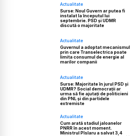
Actualitate
Surse: Noul Guvern ar putea fi
instalat la începutul lui
septembrie. PSD și UDMR
discută o majoritate
Actualitate
Guvernul a adoptat mecanismul
prin care Transelectrica poate
limita consumul de energie al
marilor companii
Actualitate
Surse: Majoritate în jurul PSD și
UDMR? Social democrații ar
urma să fie ajutați de politicieni
din PNL și din partidele
extremiste
Actualitate
Cum arată stadiul jaloanelor
PNRR în acest moment.
Ministrul Pîslaru a salvat 3,4