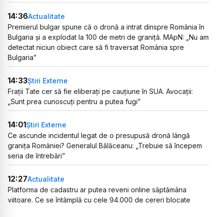
14:36
Actualitate
Premierul bulgar spune că o dronă a intrat dinspre România în
Bulgaria și a explodat la 100 de metri de graniță. MApN: „Nu am
detectat niciun obiect care să fi traversat România spre
Bulgaria”
14:33
Știri Externe
Frații Tate cer să fie eliberați pe cauțiune în SUA. Avocații:
„Sunt prea cunoscuți pentru a putea fugi”
14:01
Știri Externe
Ce ascunde incidentul legat de o presupusă dronă lângă
granița României? Generalul Bălăceanu: „Trebuie să începem
seria de întrebări”
12:27
Actualitate
Platforma de cadastru ar putea reveni online săptămâna
viitoare. Ce se întâmplă cu cele 94.000 de cereri blocate