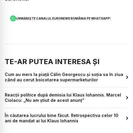
URMĂREȘTE CANALUL EURONEWS ROMÂNIA PE WHATSAPP!
TE-AR PUTEA INTERESA ȘI
Cum au mers la piață Călin Georgescu și soția sa în ziua
când au cerut boicotarea supermarketurilor
Reacții politice după demisia lui Klaus Iohannis. Marcel
Ciolacu: „Nu am știut de acest anunț”
În căutarea lucrului bine făcut. Retrospectiva celor 10
ani de mandat ai lui Klaus Iohannis