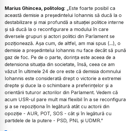
Marius Ghincea, politolog
: „Este foarte posibil ca
această demisie a președintelui Iohannis să ducă la o
destabilizare și mai profundă a situației politice interne
și să ducă la o reconfigurare a modului în care
diversele grupuri și actori politici din Parlament se
poziționează. Așa cum, de altfel, am mai spus (...), o
demisie a președintelui Iohannis nu face decât să pună
gaz de foc. Pe de o parte, dorința este aceea de a
detensiona situația din societate, însă, ceea ce am
văzut în ultimele 24 de ore este că demisia domnului
Iohannis este considerată drept o victorie a extremei
drepte și duce la o schimbare a preferințelor și a
orientării tuturor actorilor din Parlament. Vedem că
acum USR-ul pare mult mai flexibil în a se reconfigura
și a se repoziționa în legătură atât cu actorii din
opoziție - AUR, POT, SOS - cât și în legătură cu
partidele de la putere - PSD, PNL și UDMR.”