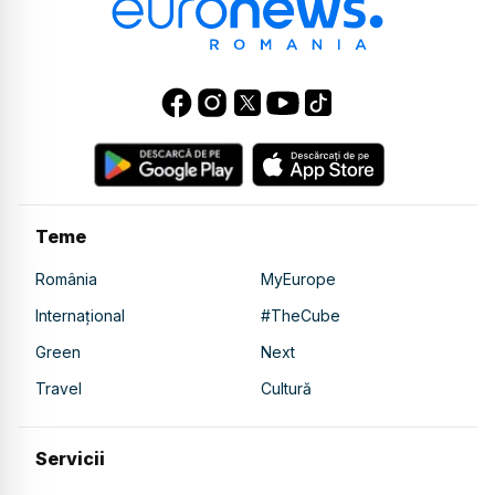
Teme
România
MyEurope
Internațional
#TheCube
Green
Next
Travel
Cultură
Servicii