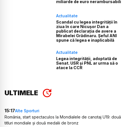
miliarde de euro nerambursabili
Actualitate
Scandal cu legea integrității în
ziua în care Nicușor Dan a
publicat declarația de avere a
Mirabelei Grădinaru. Șeful ANI
spune că legea e inaplicabilă
Actualitate
Legea integrității, adoptată de
Senat. USR și PNL ar urma să o
atace la CCR
ULTIMELE
15:17
Alte Sporturi
România, start spectaculos la Mondialele de canotaj U19: două
titluri mondiale și două medalii de bronz