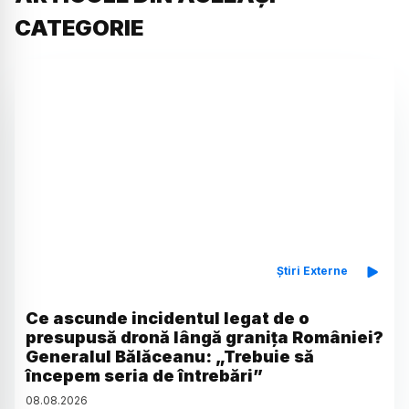
CATEGORIE
Știri Externe
Ce ascunde incidentul legat de o
presupusă dronă lângă granița României?
Generalul Bălăceanu: „Trebuie să
începem seria de întrebări”
08
.
08
.
2026