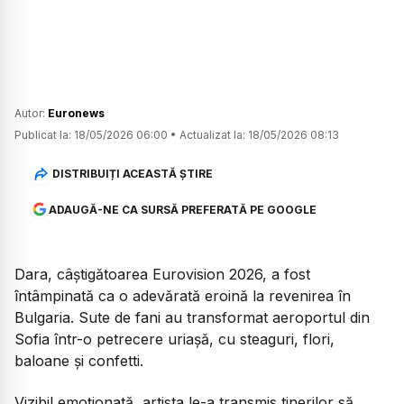
Autor:
Euronews
Publicat la:
18/05/2026 06:00
•
Actualizat la:
18/05/2026 08:13
DISTRIBUIȚI ACEASTĂ ȘTIRE
ADAUGĂ-NE CA SURSĂ PREFERATĂ PE GOOGLE
Dara, câștigătoarea Eurovision 2026, a fost
întâmpinată ca o adevărată eroină la revenirea în
Bulgaria. Sute de fani au transformat aeroportul din
Sofia într-o petrecere uriașă, cu steaguri, flori,
baloane și confetti.
Vizibil emoționată, artista le-a transmis tinerilor să