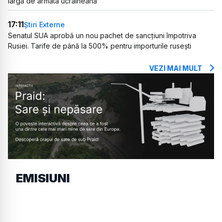
largă de armata ucraineană
17:11
Știri Externe
Senatul SUA aprobă un nou pachet de sancțiuni împotriva
Rusiei. Tarife de până la 500% pentru importurile rusești
VEZI MAI MULT
EMISIUNI