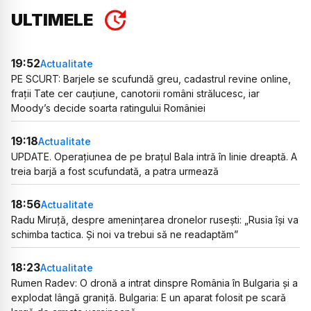
ULTIMELE
19:52
Actualitate
PE SCURT: Barjele se scufundă greu, cadastrul revine online,
frații Tate cer cauțiune, canotorii români strălucesc, iar
Moody’s decide soarta ratingului României
19:18
Actualitate
UPDATE. Operațiunea de pe brațul Bala intră în linie dreaptă. A
treia barjă a fost scufundată, a patra urmează
18:56
Actualitate
Radu Miruță, despre amenințarea dronelor rusești: „Rusia își va
schimba tactica. Și noi va trebui să ne readaptăm”
18:23
Actualitate
Rumen Radev: O dronă a intrat dinspre România în Bulgaria și a
explodat lângă graniță. Bulgaria: E un aparat folosit pe scară