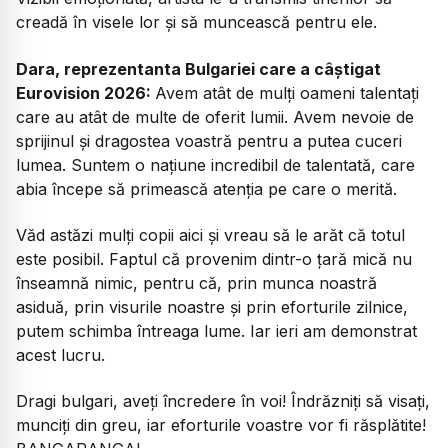
creadă în visele lor și să muncească pentru ele.
Dara, reprezentanta Bulgariei care a câștigat
Eurovision 2026:
Avem atât de mulți oameni talentați
care au atât de multe de oferit lumii. Avem nevoie de
sprijinul și dragostea voastră pentru a putea cuceri
lumea. Suntem o națiune incredibil de talentată, care
abia începe să primească atenția pe care o merită.
Văd astăzi mulți copii aici și vreau să le arăt că totul
este posibil. Faptul că provenim dintr-o țară mică nu
înseamnă nimic, pentru că, prin munca noastră
asiduă, prin visurile noastre și prin eforturile zilnice,
putem schimba întreaga lume. Iar ieri am demonstrat
acest lucru.
Dragi bulgari, aveți încredere în voi! Îndrăzniți să visați,
munciți din greu, iar eforturile voastre vor fi răsplătite!