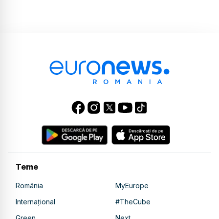
Teme
România
MyEurope
Internațional
#TheCube
Green
Next