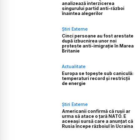
analizează interzicerea
singurului partid anti-război
înaintea alegerilor
Știri Externe
Cinci persoane au fost arestate
după izbucnirea unor noi
proteste anti-imigrație în Marea
Britanie
Actualitate
Europa se topește sub caniculă:
temperaturi record și restricții
de energie
Știri Externe
Americanii confirmă că rușii ar
urma să atace o țară NATO. E
aceeași sursă care a anunțat că
Rusia începe războiul în Ucraina