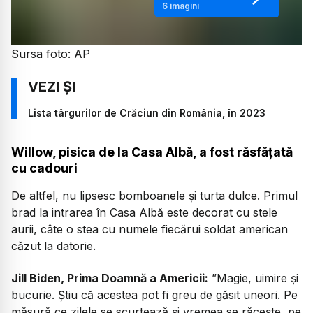
6
imagini
Sursa foto: AP
Lista târgurilor de Crăciun din România, în 2023
Willow, pisica de la Casa Albă, a fost răsfățată
cu cadouri
De altfel, nu lipsesc bomboanele și turta dulce. Primul
brad la intrarea în Casa Albă este decorat cu stele
aurii, câte o stea cu numele fiecărui soldat american
căzut la datorie.
Jill Biden, Prima Doamnă a Americii:
”Magie, uimire și
bucurie. Știu că acestea pot fi greu de găsit uneori. Pe
măsură ce zilele se scurtează și vremea se răcește, pe