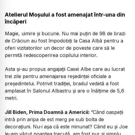
Atelierul Moșului a fost amenajat într-una din
încăperi
Magie, uimire și bucurie. Nu mai puțin de 98 de brazi
de Crăciun au fost împodobiți la Casa Albă pentru a
oferi vizitatorilor un decor de poveste care să le
permită redescoperirea copilului interior.
Asta și-au propus angajații Casei Albe care au lucrat
trei zile pentru amenajarea reședinței oficiale a
președintelui. Potrivit tradiției, bradul vedetă a fost
amplasat în Salonul Albastru și are o înălțime de 5,6
metri.
Jill Biden, Prima Doamnă a Americii:
”Când oaspeții
intră prin aripa de est merg pe sub bolta de
decorațiuni. Nu-i așa că este minunat? Când eu și Joe
le-am văzut noaptea trecută, am fost pur și simplu