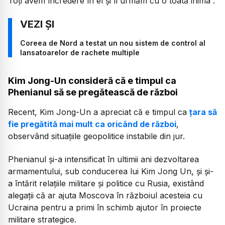
Toți avem încredere în el și îl urmăm cu o toată inima”.
Coreea de Nord a testat un nou sistem de control al
lansatoarelor de rachete multiple
Kim Jong-Un consideră că e timpul ca
Phenianul să se pregătească de război
Recent, Kim Jong-Un a apreciat că e timpul ca
ţara să
fie pregătită mai mult ca oricând de război
,
observând situaţiile geopolitice instabile din jur.
Phenianul şi-a intensificat în ultimii ani dezvoltarea
armamentului, sub conducerea lui Kim Jong Un, şi şi-
a întărit relaţiile militare şi politice cu Rusia, existând
alegaţii că ar ajuta Moscova în războiul acesteia cu
Ucraina pentru a primi în schimb ajutor în proiecte
militare strategice.