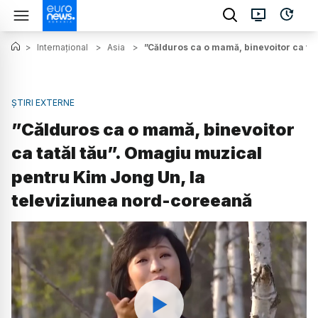
>
Internațional
>
Asia
>
”Călduros ca o mamă, binevoitor ca ta
ȘTIRI EXTERNE
”Călduros ca o mamă, binevoitor
ca tatăl tău”. Omagiu muzical
pentru Kim Jong Un, la
televiziunea nord-coreeană