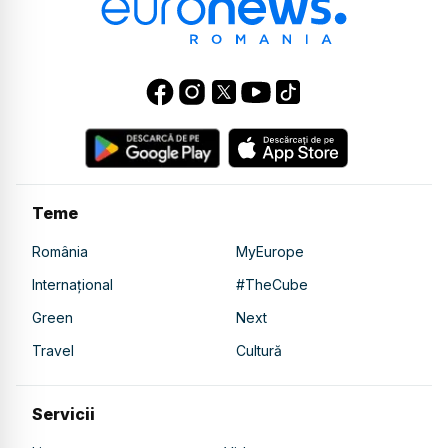
Teme
România
MyEurope
Internațional
#TheCube
Green
Next
Travel
Cultură
Servicii