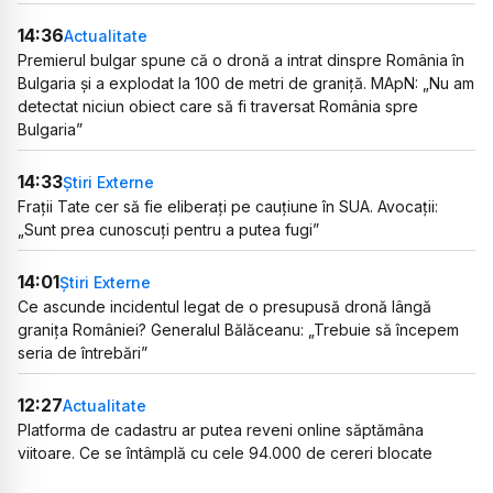
14:36
Actualitate
Premierul bulgar spune că o dronă a intrat dinspre România în
Bulgaria și a explodat la 100 de metri de graniță. MApN: „Nu am
detectat niciun obiect care să fi traversat România spre
Bulgaria”
14:33
Știri Externe
Frații Tate cer să fie eliberați pe cauțiune în SUA. Avocații:
„Sunt prea cunoscuți pentru a putea fugi”
14:01
Știri Externe
Ce ascunde incidentul legat de o presupusă dronă lângă
granița României? Generalul Bălăceanu: „Trebuie să începem
seria de întrebări”
12:27
Actualitate
Platforma de cadastru ar putea reveni online săptămâna
viitoare. Ce se întâmplă cu cele 94.000 de cereri blocate