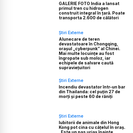
GALERIE FOTO India a lansat
primul tren cu hidrogen
construit integral în țară. Poate
transporta 2.600 de călători
Știri Externe
Alunecare de teren
devastatoare în Chongqing,
orașul „cyberpunk” al Chinei.
Mai multe locuințe au fost
îngropate sub moloz, iar
echipele de salvare caută
supraviețuitori
Știri Externe
Incendiu devastator într-un bar
din Thailanda: cel puțin 27 de
morți și peste 60 de răniți
Știri Externe
Iubitorii de animale din Hong
Kong pot cina cu cățelul în oraș.
„Este un pas uriaș înainte