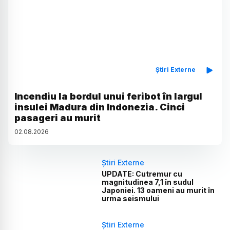
Știri Externe
Incendiu la bordul unui feribot în largul
insulei Madura din Indonezia. Cinci
pasageri au murit
02
.
08
.
2026
Știri Externe
UPDATE: Cutremur cu
magnitudinea 7,1 în sudul
Japoniei. 13 oameni au murit în
urma seismului
Știri Externe