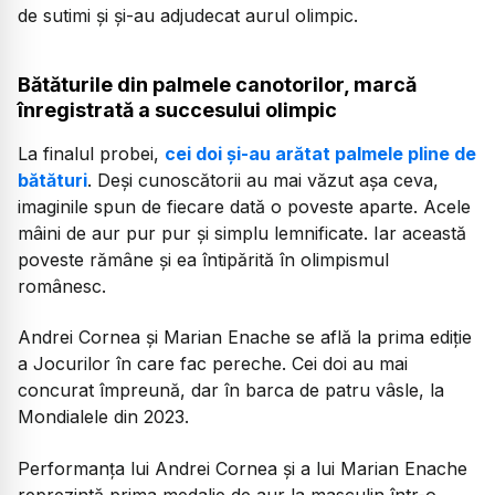
de sutimi și și-au adjudecat aurul olimpic.
Bătăturile din palmele canotorilor, marcă
înregistrată a succesului olimpic
La finalul probei,
cei doi și-au arătat palmele pline de
bătături
. Deși cunoscătorii au mai văzut așa ceva,
imaginile spun de fiecare dată o poveste aparte. Acele
mâini de aur pur pur și simplu lemnificate. Iar această
poveste rămâne și ea întipărită în olimpismul
românesc.
Andrei Cornea și Marian Enache se află la prima ediție
a Jocurilor în care fac pereche. Cei doi au mai
concurat împreună, dar în barca de patru vâsle, la
Mondialele din 2023.
Performanța lui Andrei Cornea și a lui Marian Enache
reprezintă prima medalie de aur la masculin într-o