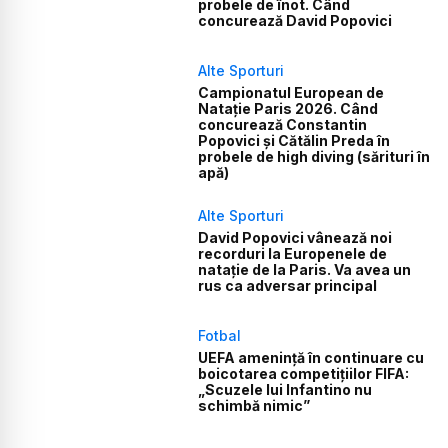
probele de înot. Când
concurează David Popovici
Alte Sporturi
Campionatul European de
Natație Paris 2026. Când
concurează Constantin
Popovici și Cătălin Preda în
probele de high diving (sărituri în
apă)
Alte Sporturi
David Popovici vânează noi
recorduri la Europenele de
natație de la Paris. Va avea un
rus ca adversar principal
Fotbal
UEFA amenință în continuare cu
boicotarea competițiilor FIFA:
„Scuzele lui Infantino nu
schimbă nimic”