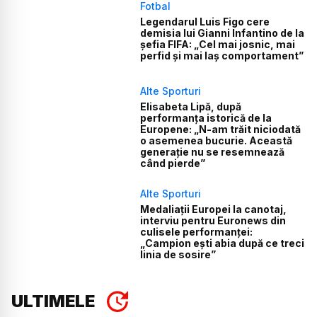
Fotbal
Legendarul Luis Figo cere
demisia lui Gianni Infantino de la
șefia FIFA: „Cel mai josnic, mai
perfid și mai laș comportament”
Alte Sporturi
Elisabeta Lipă, după
performanța istorică de la
Europene: „N-am trăit niciodată
o asemenea bucurie. Această
generație nu se resemnează
când pierde”
Alte Sporturi
Medaliații Europei la canotaj,
interviu pentru Euronews din
culisele performanței:
„Campion ești abia după ce treci
linia de sosire”
ULTIMELE