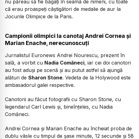
nu păreau să fie băgați în seamă de nimeni, cu toate
că erau proaspeți câștigători de medalie de aur la
Jocurile Olimpice de la Paris.
Campionii olimpici la canotaj Andrei Cornea și
Marian Enache, nerecunoscuți
Jurnalistul Euronews Andrei Nourescu, prezent în
sală, a vorbit cu
Nadia Comăneci
, iar cei doi canotori
au fost aduși pe scenă și au putut astfel să ajungă
alături de
Sharon Stone
. Vedeta de la Holywood este
ambasadorul galei respective.
Canotorii au făcut fotografii cu Sharon Stone, cu
legendarul Carl Lewis și, bineînțeles, cu Nadia
Comăneci.
Andrei Cornea și Marian Enache au încheiat proba de
dublu vâsle cu timpul de șase minute, 12 secunde și 58