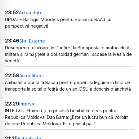
23:52
Actualitate
UPDATE Ratingul Moody's pentru România: BAA3 cu
perspectivă negativă
23:46
Știri Externe
Descoperire uluitoare în Dunăre, la Budapesta: o motocicletă
militară și rămășițele a doi soldați germani, scoase la iveală de
secetă
22:58
Actualitate
Ambulanță oprită la Bacău pentru pepeni și legume în timp ce
transporta la spital o fetiță de un an. DSU a deschis o anchetă
22:29
Interviu
INTERVIU. Etnicii ruși, o posibilă bombă cu ceas pentru
Republica Moldova. Dan Barna: „Este un lucru bun că vorbim
despre Republica Moldova. Este primul pas”
21:25
Actualitate