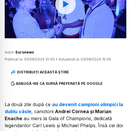
Watch
Autor:
Euronews
Publicat la:
04/08/2024 10:40
•
Actualizat la:
04/08/2024 15:06
DISTRIBUIȚI ACEASTĂ ȘTIRE
ADAUGĂ-NE CA SURSĂ PREFERATĂ PE GOOGLE
La două zile după ce
au devenit campioni olimpici la
dublu vâsle
, canotorii
Andrei Cornea și Marian
Enache
au mers la Gala of Champions, dedicată
legendarilor Carl Lewis și Michael Phelps. Însă cei doi