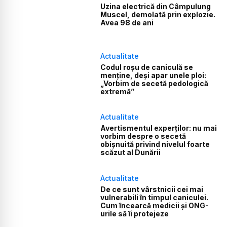
Uzina electrică din Câmpulung
Muscel, demolată prin explozie.
Avea 98 de ani
Actualitate
Codul roșu de caniculă se
menține, deși apar unele ploi:
„Vorbim de secetă pedologică
extremă”
Actualitate
Avertismentul experților: nu mai
vorbim despre o secetă
obișnuită privind nivelul foarte
scăzut al Dunării
Actualitate
De ce sunt vârstnicii cei mai
vulnerabili în timpul caniculei.
Cum încearcă medicii și ONG-
urile să îi protejeze