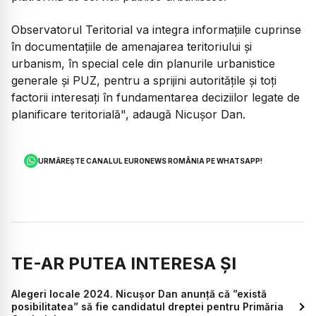
Observatorul Teritorial va integra informaţiile cuprinse
în documentaţiile de amenajarea teritoriului şi
urbanism, în special cele din planurile urbanistice
generale şi PUZ, pentru a sprijini autorităţile şi toţi
factorii interesaţi în fundamentarea deciziilor legate de
planificare teritorială", adaugă Nicuşor Dan.
URMĂREȘTE CANALUL EURONEWS ROMÂNIA PE WHATSAPP!
TE-AR PUTEA INTERESA ȘI
Alegeri locale 2024. Nicușor Dan anunță că ”există
posibilitatea” să fie candidatul dreptei pentru Primăria