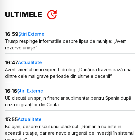
ULTIMELE
16:59
Știri Externe
Trump respinge informațiile despre lipsa de muniție: „Avem
rezerve uriașe”
16:47
Actualitate
Avertismentul unui expert hidrolog: „Dunărea traversează una
dintre cele mai grave perioade din ultimele decenii”
16:16
Știri Externe
UE discută un sprijin financiar suplimentar pentru Spania după
criza migranților din Ceuta
15:55
Actualitate
Bolojan, despre riscul unui blackout: „România nu este în
această situație, dar are nevoie urgentă de investiții în sistemul
energetic”