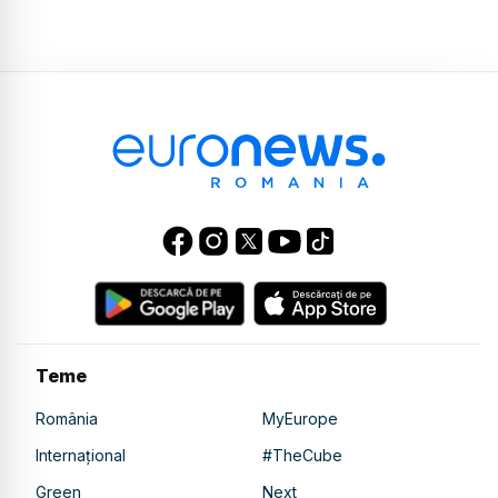
Teme
România
MyEurope
Internațional
#TheCube
Green
Next