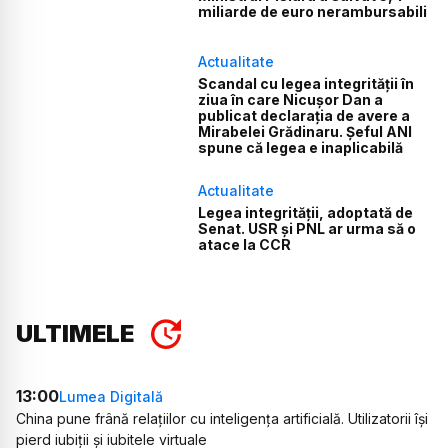
miliarde de euro nerambursabili
Actualitate
Scandal cu legea integrității în
ziua în care Nicușor Dan a
publicat declarația de avere a
Mirabelei Grădinaru. Șeful ANI
spune că legea e inaplicabilă
Actualitate
Legea integrității, adoptată de
Senat. USR și PNL ar urma să o
atace la CCR
ULTIMELE
13:00
Lumea Digitală
China pune frână relațiilor cu inteligența artificială. Utilizatorii își
pierd iubiții și iubitele virtuale