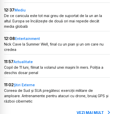
12:37
Mediu
De ce canicula este tot mai greu de suportat de la un an la
altul. Europa se încălzește de două ori mai repede decât
media globală
12:08
Entertainment
Nick Cave la Summer Well, final cu un pian și un om care nu
credea
11:57
Actualitate
Copil de 11 luni, filmat la volanul unei mașini în mers. Poliția a
deschis dosar penal
11:02
Știri Externe
Coreea de Sud și SUA pregătesc exerciții militare de
amploare. Antrenamente pentru atacuri cu drone, bruiaj GPS și
război cibernetic
VEZI MAI MULT