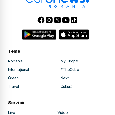
Teme
România
MyEurope
Internațional
#TheCube
Green
Next
Travel
Cultură
Servicii
Live
Video