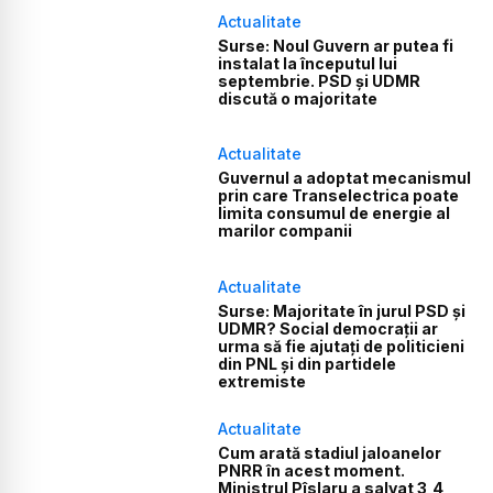
Actualitate
Surse: Noul Guvern ar putea fi
instalat la începutul lui
septembrie. PSD și UDMR
discută o majoritate
Actualitate
Guvernul a adoptat mecanismul
prin care Transelectrica poate
limita consumul de energie al
marilor companii
Actualitate
Surse: Majoritate în jurul PSD și
UDMR? Social democrații ar
urma să fie ajutați de politicieni
din PNL și din partidele
extremiste
Actualitate
Cum arată stadiul jaloanelor
PNRR în acest moment.
Ministrul Pîslaru a salvat 3,4