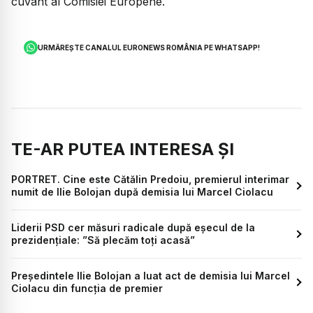
cuvânt al Comisiei Europene.
URMĂREȘTE CANALUL EURONEWS ROMÂNIA PE WHATSAPP!
TE-AR PUTEA INTERESA ȘI
PORTRET. Cine este Cătălin Predoiu, premierul interimar
numit de Ilie Bolojan după demisia lui Marcel Ciolacu
Liderii PSD cer măsuri radicale după eșecul de la
prezidențiale: ”Să plecăm toți acasă”
Președintele Ilie Bolojan a luat act de demisia lui Marcel
Ciolacu din funcția de premier