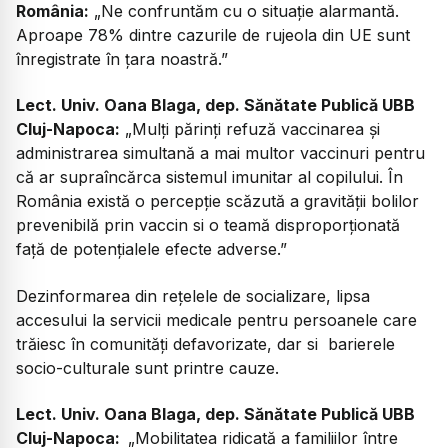
România:
„Ne confruntăm cu o situație alarmantă.
Aproape 78% dintre cazurile de rujeola din UE sunt
înregistrate în țara noastră.”
Lect. Univ. Oana Blaga, dep. Sănătate Publică UBB
Cluj-Napoca:
„Mulți părinți refuză vaccinarea și
administrarea simultană a mai multor vaccinuri pentru
că ar supraîncărca sistemul imunitar al copilului. În
România există o percepție scăzută a gravității bolilor
prevenibilă prin vaccin si o teamă disproporționată
față de potențialele efecte adverse.”
Dezinformarea din rețelele de socializare, lipsa
accesului la servicii medicale pentru persoanele care
trăiesc în comunități defavorizate, dar si barierele
socio-culturale sunt printre cauze.
Lect. Univ. Oana Blaga, dep. Sănătate Publică UBB
Cluj-Napoca:
„Mobilitatea ridicată a familiilor între