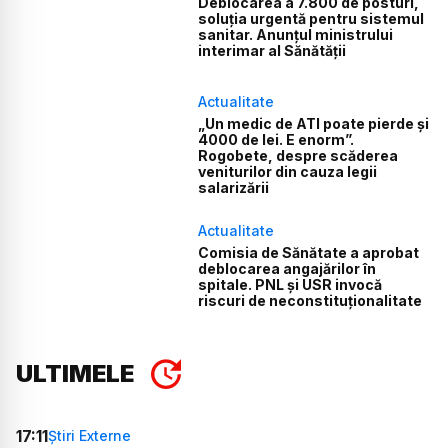
Deblocarea a 7.800 de posturi,
soluția urgentă pentru sistemul
sanitar. Anunțul ministrului
interimar al Sănătății
Actualitate
„Un medic de ATI poate pierde și
4000 de lei. E enorm”.
Rogobete, despre scăderea
veniturilor din cauza legii
salarizării
Actualitate
Comisia de Sănătate a aprobat
deblocarea angajărilor în
spitale. PNL și USR invocă
riscuri de neconstituționalitate
ULTIMELE
17:11
Știri Externe