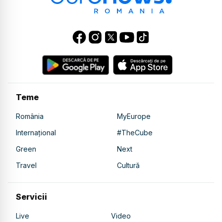
Teme
România
MyEurope
Internațional
#TheCube
Green
Next
Travel
Cultură
Servicii
Live
Video