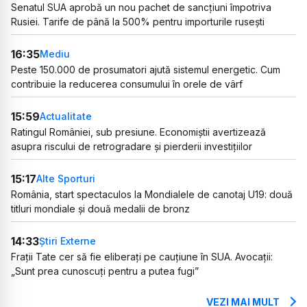
Senatul SUA aprobă un nou pachet de sancțiuni împotriva
Rusiei. Tarife de până la 500% pentru importurile rusești
16:35
Mediu
Peste 150.000 de prosumatori ajută sistemul energetic. Cum
contribuie la reducerea consumului în orele de vârf
15:59
Actualitate
Ratingul României, sub presiune. Economiștii avertizează
asupra riscului de retrogradare și pierderii investițiilor
15:17
Alte Sporturi
România, start spectaculos la Mondialele de canotaj U19: două
titluri mondiale și două medalii de bronz
14:33
Știri Externe
Frații Tate cer să fie eliberați pe cauțiune în SUA. Avocații:
„Sunt prea cunoscuți pentru a putea fugi”
VEZI MAI MULT