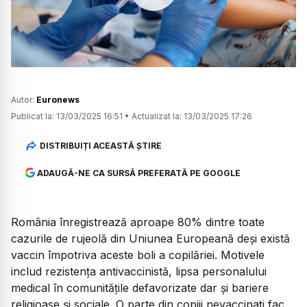
Watch
Autor:
Euronews
Publicat la:
13/03/2025 16:51
•
Actualizat la:
13/03/2025 17:26
DISTRIBUIȚI ACEASTĂ ȘTIRE
ADAUGĂ-NE CA SURSĂ PREFERATĂ PE GOOGLE
România înregistrează aproape 80% dintre toate
cazurile de rujeolă din Uniunea Europeană deși există
vaccin împotriva aceste boli a copilăriei. Motivele
includ rezistența antivaccinistă, lipsa personalului
medical în comunitățile defavorizate dar și bariere
religioase și sociale. O parte din copiii nevaccinați fac