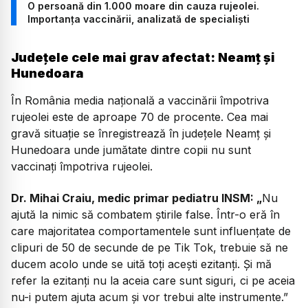
O persoană din 1.000 moare din cauza rujeolei.
Importanța vaccinării, analizată de specialiști
Județele cele mai grav afectat: Neamț și
Hunedoara
În România media națională a vaccinării împotriva
rujeolei este de aproape 70 de procente. Cea mai
gravă situație se înregistrează în județele Neamț și
Hunedoara unde jumătate dintre copii nu sunt
vaccinați împotriva rujeolei.
Dr. Mihai Craiu, medic primar pediatru INSM:
„
Nu
ajută la nimic să combatem știrile false. Într-o eră în
care majoritatea comportamentele sunt influențate de
clipuri de 50 de secunde de pe Tik Tok, trebuie să ne
ducem acolo unde se uită toți acești ezitanți. Și mă
refer la ezitanți nu la aceia care sunt siguri, ci pe aceia
nu-i putem ajuta acum și vor trebui alte instrumente.”