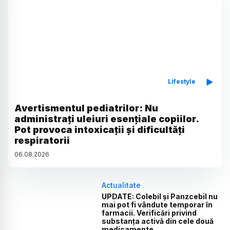
Lifestyle
Avertismentul pediatrilor: Nu
administrați uleiuri esențiale copiilor.
Pot provoca intoxicații și dificultăți
respiratorii
06
.
08
.
2026
Actualitate
UPDATE: Colebil și Panzcebil nu
mai pot fi vândute temporar în
farmacii. Verificări privind
substanța activă din cele două
medicamente