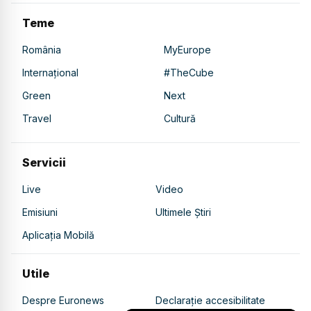
Teme
România
MyEurope
Internațional
#TheCube
Green
Next
Travel
Cultură
Servicii
Live
Video
Emisiuni
Ultimele Știri
Aplicația Mobilă
Utile
Despre Euronews
Declarație accesibilitate