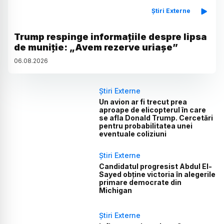
Știri Externe
Trump respinge informațiile despre lipsa
de muniție: „Avem rezerve uriașe”
06
.
08
.
2026
Știri Externe
Un avion ar fi trecut prea
aproape de elicopterul în care
se afla Donald Trump. Cercetări
pentru probabilitatea unei
eventuale coliziuni
Știri Externe
Candidatul progresist Abdul El-
Sayed obține victoria în alegerile
primare democrate din
Michigan
Știri Externe