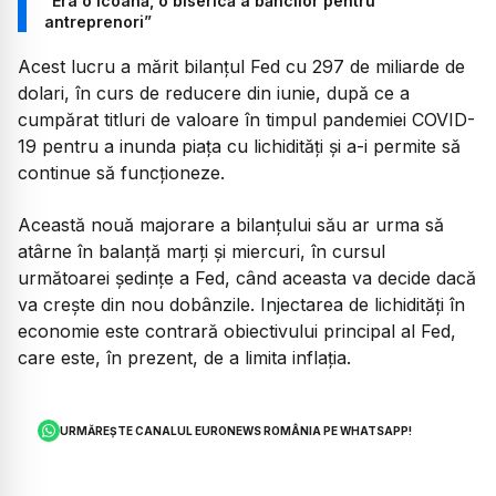
”Era o icoană, o biserică a băncilor pentru
antreprenori”
Acest lucru a mărit bilanţul Fed cu 297 de miliarde de
dolari, în curs de reducere din iunie, după ce a
cumpărat titluri de valoare în timpul pandemiei COVID-
19 pentru a inunda piaţa cu lichidităţi şi a-i permite să
continue să funcţioneze.
Această nouă majorare a bilanţului său ar urma să
atârne în balanţă marţi şi miercuri, în cursul
următoarei şedinţe a Fed, când aceasta va decide dacă
va creşte din nou dobânzile. Injectarea de lichidităţi în
economie este contrară obiectivului principal al Fed,
care este, în prezent, de a limita inflaţia.
URMĂREȘTE CANALUL EURONEWS ROMÂNIA PE WHATSAPP!