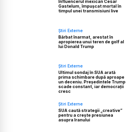
Influencerul mexican Cesar
Gastelum, împușcat mortal în
timpul unei transmisiuni live
Știri Externe
Bărbat înarmat, arestat în
apropierea unui teren de golf al
lui Donald Trump
Știri Externe
Ultimul sondaj în SUA arată
prima schimbare după aproape
un deceniu. Președintele Trump
scade constant, iar democrații
cresc
Știri Externe
SUA caută strategii „creative”
pentru a crește presiunea
asupra Iranului