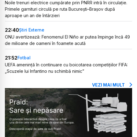
Noile trenuri electrice cumpărate prin PNRR intră în circulație.
Primele garnituri circulă pe ruta București–Brașov după
aproape un an de întârzieri
22:40
Știri Externe
ONU avertizează: Fenomenul El Niño ar putea împinge încă 49
de milioane de oameni în foamete acută
21:52
Fotbal
UEFA amenință în continuare cu boicotarea competițiilor FIFA:
„Scuzele lui Infantino nu schimbă nimic”
VEZI MAI MULT