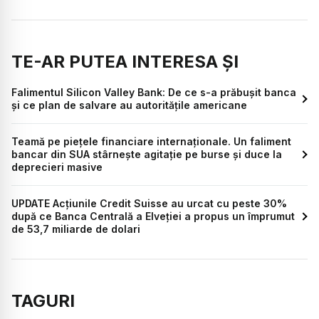
TE-AR PUTEA INTERESA ȘI
Falimentul Silicon Valley Bank: De ce s-a prăbușit banca
și ce plan de salvare au autoritățile americane
Teamă pe piețele financiare internaționale. Un faliment
bancar din SUA stârnește agitație pe burse și duce la
deprecieri masive
UPDATE Acțiunile Credit Suisse au urcat cu peste 30%
după ce Banca Centrală a Elveției a propus un împrumut
de 53,7 miliarde de dolari
TAGURI