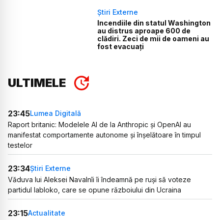
Știri Externe
Incendiile din statul Washington
au distrus aproape 600 de
clădiri. Zeci de mii de oameni au
fost evacuați
ULTIMELE
23:45
Lumea Digitală
Raport britanic: Modelele AI de la Anthropic și OpenAI au
manifestat comportamente autonome și înșelătoare în timpul
testelor
23:34
Știri Externe
Văduva lui Aleksei Navalnîi îi îndeamnă pe ruși să voteze
partidul Iabloko, care se opune războiului din Ucraina
23:15
Actualitate