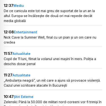
12:37
Mediu
De ce canicula este tot mai greu de suportat de la un an la
altul. Europa se încălzește de două ori mai repede decât
media globală
12:08
Entertainment
Nick Cave la Summer Well, final cu un pian și un om care nu
credea
11:57
Actualitate
Copil de 11 luni, filmat la volanul unei mașini în mers. Poliția a
deschis dosar penal
11:27
Actualitate
„Ambulanța neagră”, un mit care a ajuns să provoace violență.
Cazul unei scriitoare atacate în București
10:47
Știri Externe
Zelenski: Până la 50.000 de militari nord-coreeni vor fi trimiși în