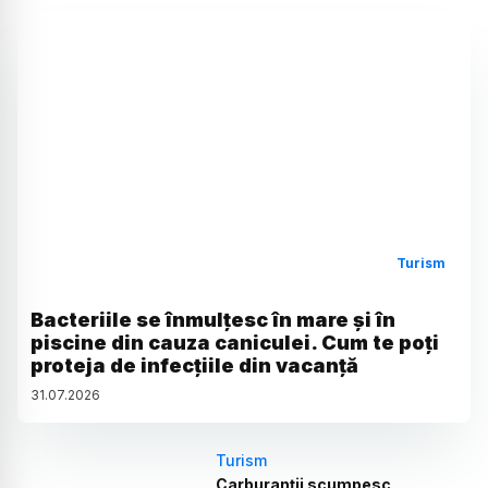
Turism
Bacteriile se înmulțesc în mare și în
piscine din cauza caniculei. Cum te poți
proteja de infecțiile din vacanță
31
.
07
.
2026
Turism
Carburanții scumpesc