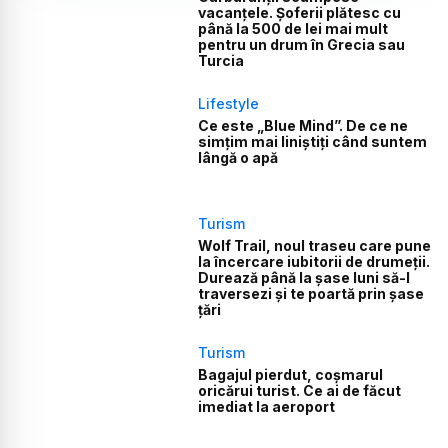
vacanțele. Șoferii plătesc cu
până la 500 de lei mai mult
pentru un drum în Grecia sau
Turcia
Lifestyle
Ce este „Blue Mind”. De ce ne
simțim mai liniștiți când suntem
lângă o apă
Turism
Wolf Trail, noul traseu care pune
la încercare iubitorii de drumeții.
Durează până la șase luni să-l
traversezi și te poartă prin șase
țări
Turism
Bagajul pierdut, coșmarul
oricărui turist. Ce ai de făcut
imediat la aeroport