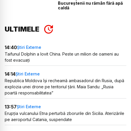
Bucureștenii nu rămân fără apă
caldă
ULTIMELE
14:40
Știri Externe
Taifunul Dolphin a lovit China. Peste un milion de oameni au
fost evacuați
14:14
Știri Externe
Republica Moldova își recheamă ambasadorul din Rusia, după
explozia unei drone pe teritoriul țării. Maia Sandu: „Rusia
poartă responsabilitatea”
13:57
Știri Externe
Erupția vulcanului Etna perturbă zborurile din Sicilia. Aterizările
pe aeroportul Catania, suspendate