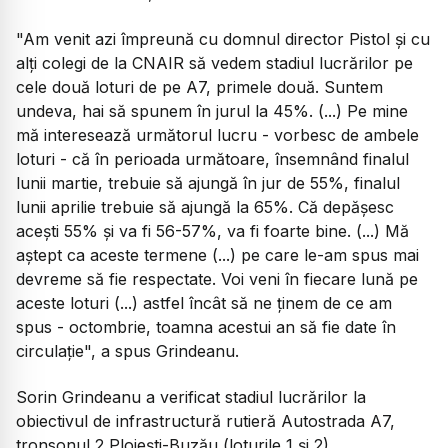
"Am venit azi împreună cu domnul director Pistol şi cu
alţi colegi de la CNAIR să vedem stadiul lucrărilor pe
cele două loturi de pe A7, primele două. Suntem
undeva, hai să spunem în jurul la 45%. (...) Pe mine
mă interesează următorul lucru - vorbesc de ambele
loturi - că în perioada următoare, însemnând finalul
lunii martie, trebuie să ajungă în jur de 55%, finalul
lunii aprilie trebuie să ajungă la 65%. Că depăşesc
aceşti 55% şi va fi 56-57%, va fi foarte bine. (...) Mă
aştept ca aceste termene (...) pe care le-am spus mai
devreme să fie respectate. Voi veni în fiecare lună pe
aceste loturi (...) astfel încât să ne ţinem de ce am
spus - octombrie, toamna acestui an să fie date în
circulaţie", a spus Grindeanu.
Sorin Grindeanu a verificat stadiul lucrărilor la
obiectivul de infrastructură rutieră Autostrada A7,
tronsonul 2 Ploieşti-Buzău (loturile 1 şi 2).