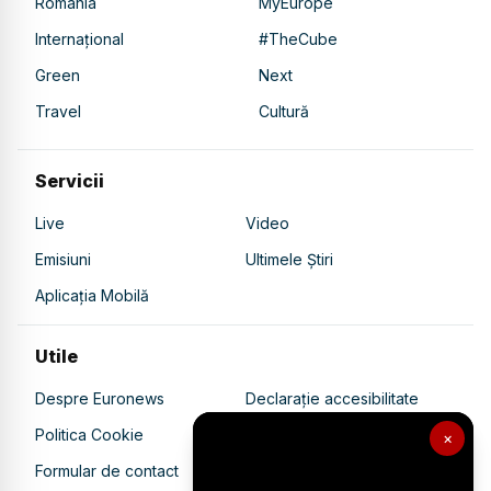
România
MyEurope
Internațional
#TheCube
Green
Next
Travel
Cultură
Servicii
Live
Video
Emisiuni
Ultimele Știri
Aplicația Mobilă
Utile
Despre Euronews
Declarație accesibilitate
Politica Cookie
Politica de confidențialitate
×
Formular de contact
Transparență în utilizarea AI