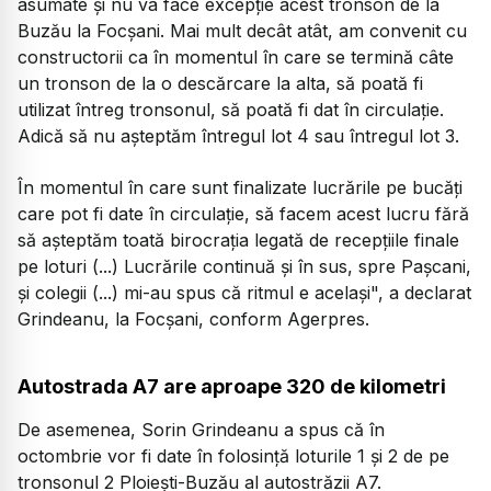
asumate şi nu va face excepţie acest tronson de la
Buzău la Focşani. Mai mult decât atât, am convenit cu
constructorii ca în momentul în care se termină câte
un tronson de la o descărcare la alta, să poată fi
utilizat întreg tronsonul, să poată fi dat în circulaţie.
Adică să nu aşteptăm întregul lot 4 sau întregul lot 3.
În momentul în care sunt finalizate lucrările pe bucăţi
care pot fi date în circulaţie, să facem acest lucru fără
să aşteptăm toată birocraţia legată de recepţiile finale
pe loturi (...) Lucrările continuă şi în sus, spre Paşcani,
şi colegii (...) mi-au spus că ritmul e acelaşi", a declarat
Grindeanu, la Focşani, conform Agerpres.
Autostrada A7 are aproape 320 de kilometri
De asemenea, Sorin Grindeanu a spus că în
octombrie vor fi date în folosinţă loturile 1 şi 2 de pe
tronsonul 2 Ploieşti-Buzău al autostrăzii A7.