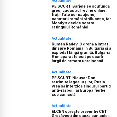
Actualitate
PE SCURT: Barjele se scufundă
greu, cadastrul revine online,
frații Tate cer cauțiune,
canotorii români strălucesc, iar
Moody’s decide soarta
ratingului României
Actualitate
Rumen Radev: O dronă a intrat
dinspre România în Bulgaria și a
explodat lângă graniță. Bulgaria:
E un aparat folosit pe scară
largă de armata ucraineană
Actualitate
PE SCURT: Nicușor Dan
retrimite legea urșilor, Rusia
vrea să interzică singurul partid
anti-război, iar Europa fierbe
sub caniculă
Actualitate
ELCEN oprește preventiv CET
Grozăvești din cauza caniculei.