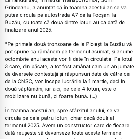
Grindeanu, a anunțat că în toamna acestui an se va
putea circula pe autostrada A7 de la Focşani la
Buzău, cu toate că două dintre loturi au ca dată de
finalizare anul 2025.
"Pe primele două tronsoane de la Ploieşti la Buzău vă
pot spune că rămânem pe termenul asumat, şi anume
octombrie anul acesta vor fi date în circulaţie. Pe lotul
3 care, din păcate, a tot fost amânat cam un an jumate
de diversele contestaţii şi răspunsuri date de către cei
de la CNSC, vor începe lucrările la 1 martie, deci în
două săptămâni, iar aici, pe cele 4 loturi, este o
mobilizare nu bună, ci foarte bună. (...)
În toamna acestui an, spre sfârşitul anului, se va
circula pe cele patru loturi, chiar dacă două al
termenul 2025. Avem un constructor care de fiecare
dată reuşeşte să devanseze toate aceste termene