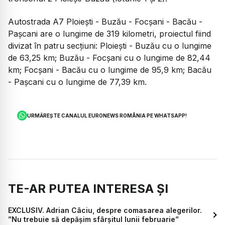
Autostrada A7 Ploieşti - Buzău - Focşani - Bacău -
Paşcani are o lungime de 319 kilometri, proiectul fiind
divizat în patru secţiuni: Ploieşti - Buzău cu o lungime
de 63,25 km; Buzău - Focşani cu o lungime de 82,44
km; Focşani - Bacău cu o lungime de 95,9 km; Bacău
- Paşcani cu o lungime de 77,39 km.
URMĂREȘTE CANALUL EURONEWS ROMÂNIA PE WHATSAPP!
TE-AR PUTEA INTERESA ȘI
EXCLUSIV. Adrian Câciu, despre comasarea alegerilor.
”Nu trebuie să depășim sfârșitul lunii februarie”