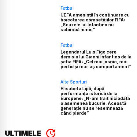
Fotbal
UEFA amenință în continuare cu
boicotarea competițiilor FIFA:
„Scuzele lui Infantino nu
schimbă nimic”
Fotbal
Legendarul Luis Figo cere
demisia lui Gianni Infantino de la
șefia FIFA: „Cel mai josnic, mai
perfid și mai laș comportament”
Alte Sporturi
Elisabeta Lipă, după
performanța istorică de la
Europene: „N-am trăit niciodată
o asemenea bucurie. Această
generație nu se resemnează
când pierde”
ULTIMELE