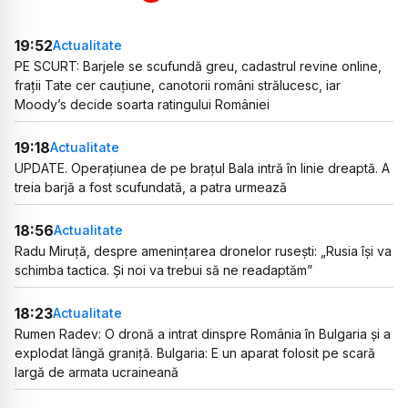
19:52
Actualitate
PE SCURT: Barjele se scufundă greu, cadastrul revine online,
frații Tate cer cauțiune, canotorii români strălucesc, iar
Moody’s decide soarta ratingului României
19:18
Actualitate
UPDATE. Operațiunea de pe brațul Bala intră în linie dreaptă. A
treia barjă a fost scufundată, a patra urmează
18:56
Actualitate
Radu Miruță, despre amenințarea dronelor rusești: „Rusia își va
schimba tactica. Și noi va trebui să ne readaptăm”
18:23
Actualitate
Rumen Radev: O dronă a intrat dinspre România în Bulgaria și a
explodat lângă graniță. Bulgaria: E un aparat folosit pe scară
largă de armata ucraineană