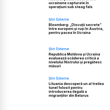
ucrainene capturate în
operațiuni sub steag fals
Știri Externe
Bloomberg: „Discuții secrete”
între europeni și ruși în Austria,
pentru pacea în Ucraina
Știri Externe
Republica Moldova și Ucraina
evaluează scăderea critică a
nivelului Nistrului și pregătesc
măsuri
Știri Externe
Lituania descoperă un al treilea
tunel folosit pentru
introducerea ilegală a
migranților din Belarus