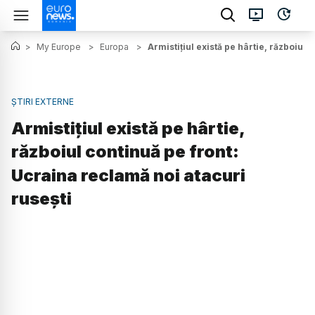
>
My Europe
>
Europa
>
Armistițiul există pe hârtie, războiul
ȘTIRI EXTERNE
Armistițiul există pe hârtie,
războiul continuă pe front:
Ucraina reclamă noi atacuri
rusești