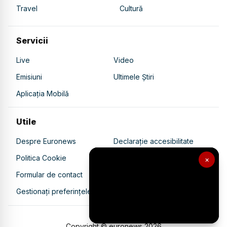
Travel
Cultură
Servicii
Live
Video
Emisiuni
Ultimele Știri
Aplicația Mobilă
Utile
Despre Euronews
Declarație accesibilitate
Politica Cookie
Politica de confidențialitate
×
Formular de contact
Transparență în utilizarea AI
Gestionați preferințele
Copyright © euronews
2026