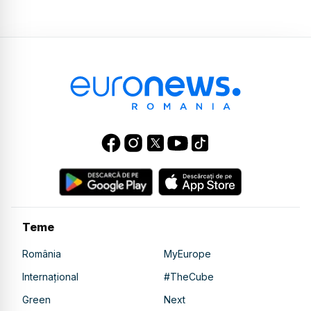
Teme
România
MyEurope
Internațional
#TheCube
Green
Next