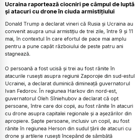
Ucraina raportează ciocniri pe câmpul de luptă
și atacuri cu drone în ciuda armistițiului
Donald Trump a declarat vineri că Rusia și Ucraina au
convenit asupra unui armistițiu de trei zile, între 9 și 11
mai, în contextul în care efortul de pace mai amplu
pentru a pune capăt războiului de peste patru ani
stagnează.
O persoană a fost ucisă și trei au fost rănite în
atacurile rusești asupra regiunii Zaporojie din sud-estul
Ucrainei, a declarat duminică dimineață guvernatorul
Ivan Fedorov. În regiunea Harkov din nord-est,
guvernatorul Oleh Sîniehubov a declarat că opt
persoane, între care doi copii, au fost rănite în atacuri
cu drone asupra capitalei regionale și a așezărilor din
apropiere. Șapte persoane, inclusiv un copil, au fost
rănite în regiunea Herson din sudul țării de atacuri cu
drone și artilerie rusești începând de sâmbătă