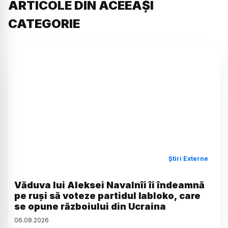
ARTICOLE DIN ACEEAȘI
CATEGORIE
Știri Externe
Văduva lui Aleksei Navalnîi îi îndeamnă
pe ruși să voteze partidul Iabloko, care
se opune războiului din Ucraina
06
.
08
.
2026