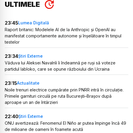
ULTIMELE
23:45
Lumea Digitală
Raport britanic: Modelele AI de la Anthropic și OpenAI au
manifestat comportamente autonome și înșelătoare în timpul
testelor
23:34
Știri Externe
Văduva lui Aleksei Navalnîi îi îndeamnă pe ruși să voteze
partidul Iabloko, care se opune războiului din Ucraina
23:15
Actualitate
Noile trenuri electrice cumpărate prin PNRR intră în circulație.
Primele garnituri circulă pe ruta București–Brașov după
aproape un an de întârzieri
22:40
Știri Externe
ONU avertizează: Fenomenul El Niño ar putea împinge încă 49
de milioane de oameni în foamete acută