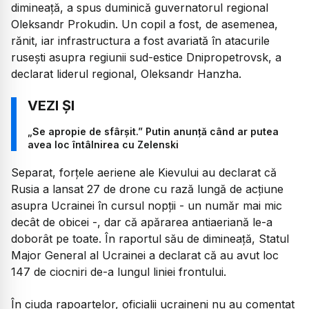
dimineață, a spus duminică guvernatorul regional
Oleksandr Prokudin. Un copil a fost, de asemenea,
rănit, iar infrastructura a fost avariată în atacurile
rusești asupra regiunii sud-estice Dnipropetrovsk, a
declarat liderul regional, Oleksandr Hanzha.
„Se apropie de sfârșit.” Putin anunță când ar putea
avea loc întâlnirea cu Zelenski
Separat, forțele aeriene ale Kievului au declarat că
Rusia a lansat 27 de drone cu rază lungă de acțiune
asupra Ucrainei în cursul nopții - un număr mai mic
decât de obicei -, dar că apărarea antiaeriană le-a
doborât pe toate. În raportul său de dimineață, Statul
Major General al Ucrainei a declarat că au avut loc
147 de ciocniri de-a lungul liniei frontului.
În ciuda rapoartelor, oficialii ucraineni nu au comentat