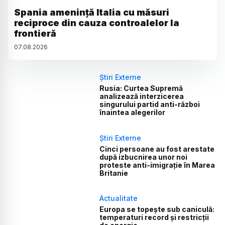
Spania amenință Italia cu măsuri
reciproce din cauza controalelor la
frontieră
07
.
08
.
2026
Știri Externe
Rusia: Curtea Supremă
analizează interzicerea
singurului partid anti-război
înaintea alegerilor
Știri Externe
Cinci persoane au fost arestate
după izbucnirea unor noi
proteste anti-imigrație în Marea
Britanie
Actualitate
Europa se topește sub caniculă:
temperaturi record și restricții