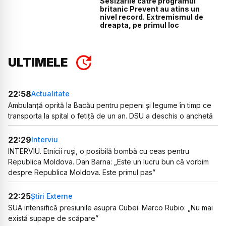
Sesizările către programul
britanic Prevent au atins un
nivel record. Extremismul de
dreapta, pe primul loc
ULTIMELE
22:58
Actualitate
Ambulanță oprită la Bacău pentru pepeni și legume în timp ce
transporta la spital o fetiță de un an. DSU a deschis o anchetă
22:29
Interviu
INTERVIU. Etnicii ruși, o posibilă bombă cu ceas pentru
Republica Moldova. Dan Barna: „Este un lucru bun că vorbim
despre Republica Moldova. Este primul pas”
22:25
Știri Externe
SUA intensifică presiunile asupra Cubei. Marco Rubio: „Nu mai
există supape de scăpare”