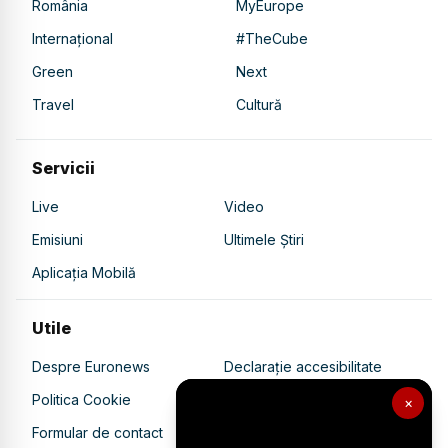
România
MyEurope
Internațional
#TheCube
Green
Next
Travel
Cultură
Servicii
Live
Video
Emisiuni
Ultimele Știri
Aplicația Mobilă
Utile
Despre Euronews
Declarație accesibilitate
Politica Cookie
Politica de confidențialitate
×
Formular de contact
Transparență în utilizarea AI