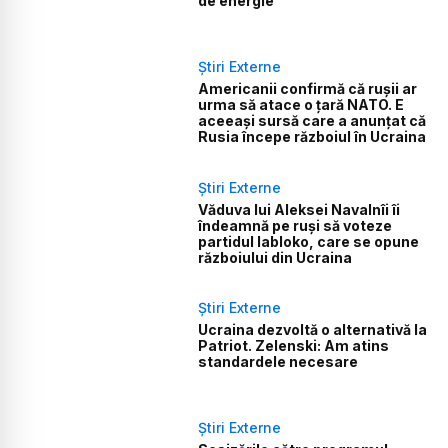
de energie
Știri Externe
Americanii confirmă că rușii ar
urma să atace o țară NATO. E
aceeași sursă care a anunțat că
Rusia începe războiul în Ucraina
Știri Externe
Văduva lui Aleksei Navalnîi îi
îndeamnă pe ruși să voteze
partidul Iabloko, care se opune
războiului din Ucraina
Știri Externe
Ucraina dezvoltă o alternativă la
Patriot. Zelenski: Am atins
standardele necesare
Știri Externe