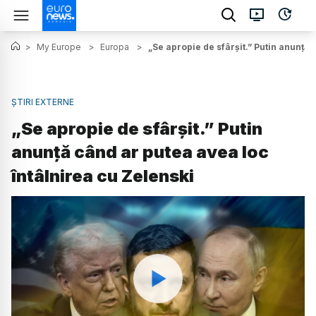
>
My Europe
>
Europa
>
„Se apropie de sfârșit.” Putin anunță 
ȘTIRI EXTERNE
„Se apropie de sfârșit.” Putin
anunță când ar putea avea loc
întâlnirea cu Zelenski
Watch