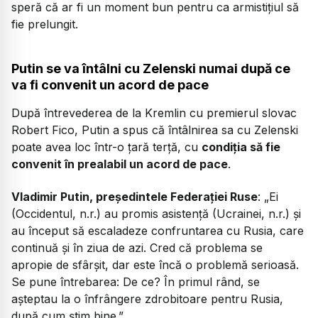
speră că ar fi un moment bun pentru ca armistițiul să
fie prelungit.
Putin se va întâlni cu Zelenski numai după ce
va fi convenit un acord de pace
După întrevederea de la Kremlin cu premierul slovac
Robert Fico, Putin a spus că întâlnirea sa cu Zelenski
poate avea loc într-o țară terță, cu
condiția să fie
convenit în prealabil un acord de pace
.
Vladimir Putin, președintele Federației Ruse
: „Ei
(Occidentul, n.r.) au promis asistență (Ucrainei, n.r.) și
au început să escaladeze confruntarea cu Rusia, care
continuă și în ziua de azi. Cred că problema se
apropie de sfârșit, dar este încă o problemă serioasă.
Se pune întrebarea:
De ce?
În primul rând, se
așteptau la o înfrângere zdrobitoare pentru Rusia,
după cum știm bine.”