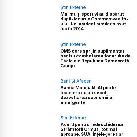
Știri Externe
Mai mulți sportivi au dispărut
după Jocurile Commonwealth-
ului. Un incident similar a avut
loc în 2014
Știri Externe
OMS cere sprijin suplimentar
pentru combaterea focarului de
Ebola din Republica Democrată
Congo
Bani Și Afaceri
Banca Mondială: AI poate
accelera cu un secol
dezvoltarea economiilor
emergente
Știri Externe
Acord pentru redeschiderea
Strâmtorii Ormuz, tot mai
aproape. SUA: Înțelegerea ar