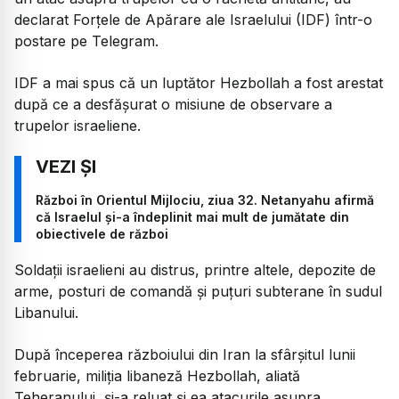
declarat Forțele de Apărare ale Israelului (IDF) într-o
postare pe Telegram.
IDF a mai spus că un luptător Hezbollah a fost arestat
după ce a desfășurat o misiune de observare a
trupelor israeliene.
Război în Orientul Mijlociu, ziua 32. Netanyahu afirmă
că Israelul și-a îndeplinit mai mult de jumătate din
obiectivele de război
Soldații israelieni au distrus, printre altele, depozite de
arme, posturi de comandă și puțuri subterane în sudul
Libanului.
După începerea războiului din Iran la sfârșitul lunii
februarie, miliția libaneză Hezbollah, aliată
Teheranului, și-a reluat și ea atacurile asupra