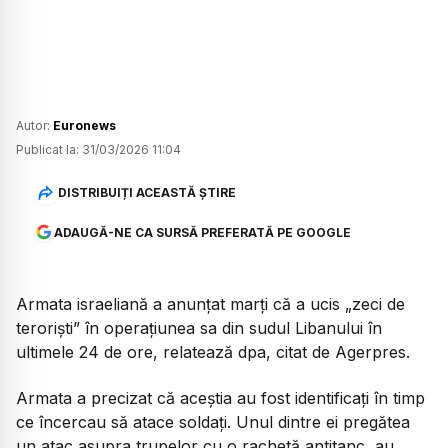
Autor:
Euronews
Publicat la:
31/03/2026 11:04
DISTRIBUIȚI ACEASTĂ ȘTIRE
ADAUGĂ-NE CA SURSĂ PREFERATĂ PE GOOGLE
Armata israeliană a anunțat marți că a ucis „zeci de
teroriști” în operațiunea sa din sudul Libanului în
ultimele 24 de ore, relatează dpa, citat de Agerpres.
Armata a precizat că aceștia au fost identificați în timp
ce încercau să atace soldați. Unul dintre ei pregătea
un atac asupra trupelor cu o rachetă antitanc, au