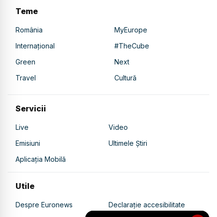
Teme
România
MyEurope
Internațional
#TheCube
Green
Next
Travel
Cultură
Servicii
Live
Video
Emisiuni
Ultimele Știri
Aplicația Mobilă
Utile
Despre Euronews
Declarație accesibilitate