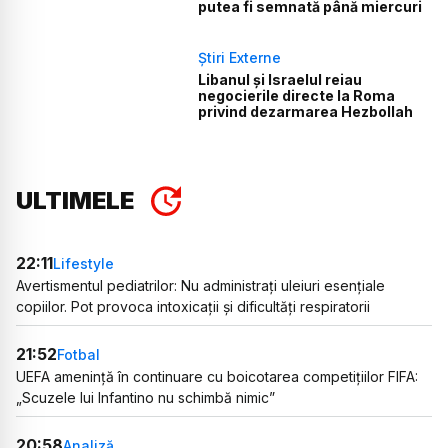
putea fi semnată până miercuri
Știri Externe
Libanul și Israelul reiau
negocierile directe la Roma
privind dezarmarea Hezbollah
ULTIMELE
22:11
Lifestyle
Avertismentul pediatrilor: Nu administrați uleiuri esențiale
copiilor. Pot provoca intoxicații și dificultăți respiratorii
21:52
Fotbal
UEFA amenință în continuare cu boicotarea competițiilor FIFA:
„Scuzele lui Infantino nu schimbă nimic”
20:58
Analiză