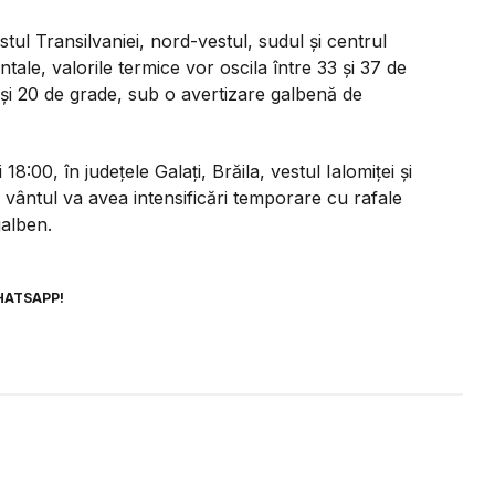
tul Transilvaniei, nord-vestul, sudul și centrul
ale, valorile termice vor oscila între 33 și 37 de
 și 20 de grade, sub o avertizare galbenă de
8:00, în județele Galați, Brăila, vestul Ialomiței și
vântul va avea intensificări temporare cu rafale
galben.
HATSAPP!