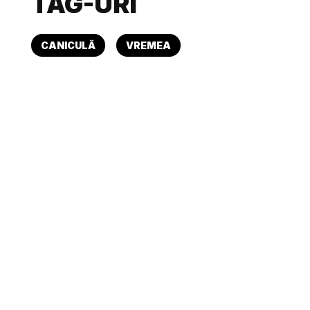
TAG-URI
CANICULĂ
VREMEA