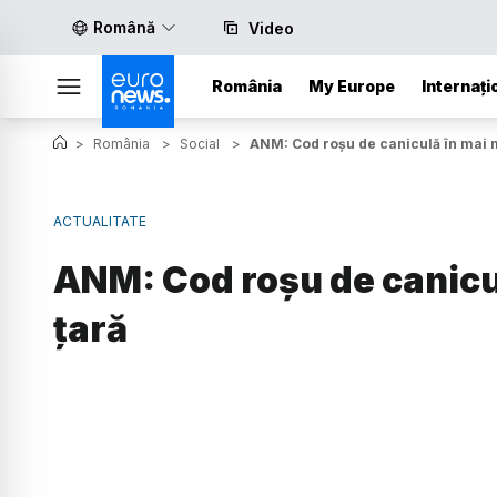
Română
Video
România
My Europe
Internați
>
România
>
Social
>
ANM: Cod roşu de caniculă în mai m
ACTUALITATE
ANM: Cod roşu de canicul
țară