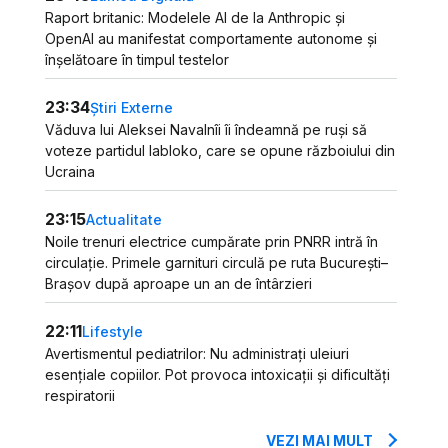
Raport britanic: Modelele AI de la Anthropic și
OpenAI au manifestat comportamente autonome și
înșelătoare în timpul testelor
23:34
Știri Externe
Văduva lui Aleksei Navalnîi îi îndeamnă pe ruși să
voteze partidul Iabloko, care se opune războiului din
Ucraina
23:15
Actualitate
Noile trenuri electrice cumpărate prin PNRR intră în
circulație. Primele garnituri circulă pe ruta București–
Brașov după aproape un an de întârzieri
22:11
Lifestyle
Avertismentul pediatrilor: Nu administrați uleiuri
esențiale copiilor. Pot provoca intoxicații și dificultăți
respiratorii
VEZI MAI MULT