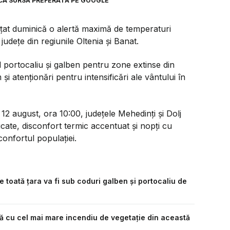
CA SURSĂ PREFERATĂ PE GOOGLE
țat duminică o alertă maximă de temperaturi
udețe din regiunile Oltenia și Banat.
vel portocaliu și galben pentru zone extinse din
și atenționări pentru intensificări ale vântului în
i 12 august, ora 10:00, județele Mehedinți și Dolj
icate, disconfort termic accentuat și nopți cu
confortul populației.
toată țara va fi sub coduri galben și portocaliu de
ă cu cel mai mare incendiu de vegetație din această