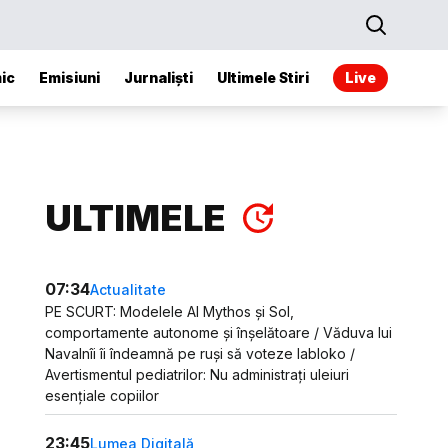
ic
Emisiuni
Jurnaliști
Ultimele Stiri
Live
ULTIMELE
07:34
Actualitate
PE SCURT: Modelele AI Mythos și Sol,
comportamente autonome și înșelătoare / Văduva lui
Navalnîi îi îndeamnă pe ruși să voteze Iabloko /
Avertismentul pediatrilor: Nu administrați uleiuri
esențiale copiilor
23:45
Lumea Digitală