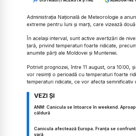
DISTRIBUIȚI ACEASTĂ ȘTIRE
ADAUGĂ-NE 
Administrația Națională de Meteorologie a anun
extreme pentru luni și marți, care vizează două j
În același interval, sunt active avertizări de ni
țară, privind temperaturi foarte ridicate, precum 
anumite părți ale Moldovei și Munteniei.
Potrivit prognozei, între 11 august, ora 10:00, ș
vor resimți o perioadă cu temperaturi foarte rid
temperaturi ridicate, ce vor afecta semnificativ 
ANM: Canicula se întoarce în weekend. Aproape 
căldură
Canicula afectează Europa. Franța se confrunt
vară