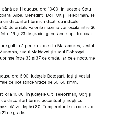
 până pe 11 august, ora 10:00, în județele Satu
oara, Alba, Mehedinți, Dolj, Olt și Teleorman, se
a un disconfort termic ridicat, cu indicele
80 de unități. Valorile maxime vor oscila între 36
 între 19 și 23 de grade, generând nopți tropicale.
izare galbenă pentru zone din Maramureș, vestul
n Muntenia, sudul Moldovei și sudul Dobrogei
uprinse între 33 și 37 de grade, iar cele nocturne
gust, ora 6:00, județele Botoșani, Iași și Vaslui
 rafale ce pot atinge viteze de 50-60 km/h.
t, ora 10:00, în județele Olt, Teleorman, Gorj și
 cu disconfort termic accentuat și nopți cu
-umezeală va depăși 80. Temperaturile maxime vor
i 21 de grade.