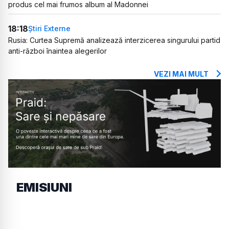
produs cel mai frumos album al Madonnei
18:18
Știri Externe
Rusia: Curtea Supremă analizează interzicerea singurului partid
anti-război înaintea alegerilor
VEZI MAI MULT
EMISIUNI