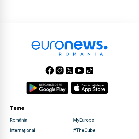
Teme
România
MyEurope
Internațional
#TheCube