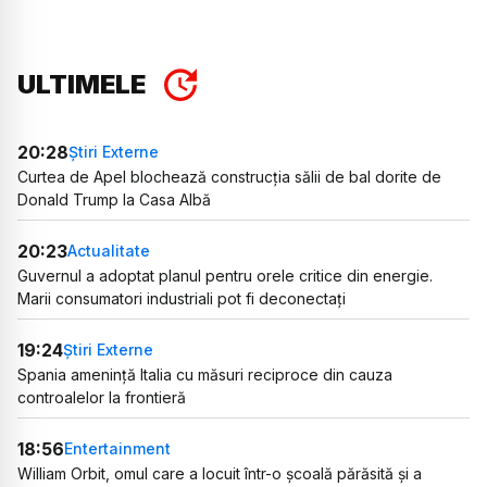
ULTIMELE
20:28
Știri Externe
Curtea de Apel blochează construcția sălii de bal dorite de
Donald Trump la Casa Albă
20:23
Actualitate
Guvernul a adoptat planul pentru orele critice din energie.
Marii consumatori industriali pot fi deconectați
19:24
Știri Externe
Spania amenință Italia cu măsuri reciproce din cauza
controalelor la frontieră
18:56
Entertainment
William Orbit, omul care a locuit într-o școală părăsită și a