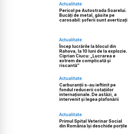
Actualitate
Pericol pe Autostrada Soarelui.
Bucăți de metal, găsite pe
carosabil: șoferii sunt avertizați
Actualitate
Încep lucrările la blocul din
Rahova, la 10 luni de la explozie.
Ciprian Ciucu: „Lucrarea e
extrem de complicată și
riscantă”
Actualitate
Carburanții s-au ieftinit pe
fondul reducerii cotațiilor
internaționale. De astăzi, a
intervenit și legea plafonării
Actualitate
Primul Spital Veterinar Social
din România își deschide porțile