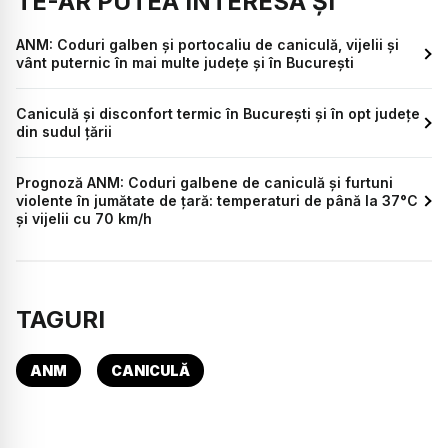
TE-AR PUTEA INTERESA ȘI
ANM: Coduri galben și portocaliu de caniculă, vijelii și
vânt puternic în mai multe județe și în București
Caniculă și disconfort termic în București și în opt județe
din sudul țării
Prognoză ANM: Coduri galbene de caniculă și furtuni
violente în jumătate de țară: temperaturi de până la 37°C
și vijelii cu 70 km/h
TAGURI
ANM
CANICULĂ