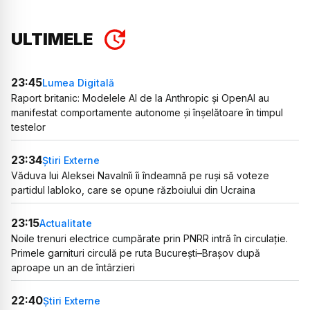
ULTIMELE
23:45
Lumea Digitală
Raport britanic: Modelele AI de la Anthropic și OpenAI au
manifestat comportamente autonome și înșelătoare în timpul
testelor
23:34
Știri Externe
Văduva lui Aleksei Navalnîi îi îndeamnă pe ruși să voteze
partidul Iabloko, care se opune războiului din Ucraina
23:15
Actualitate
Noile trenuri electrice cumpărate prin PNRR intră în circulație.
Primele garnituri circulă pe ruta București–Brașov după
aproape un an de întârzieri
22:40
Știri Externe