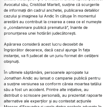
Avocatul său, Cristóbal Martell, susține că scurgerile
de informații din cadrul anchetei, publicarea detaliilor
cazului și imaginea lui Andic în cătușe în momentul
arestării au contribuit la crearea a ceea ce el numește
o „condamnare publică prematură”, înainte de
pronunțarea unei hotărâri judecătorești.
Apărarea consideră acest lucru deosebit de
îngrijorător deoarece, dacă cazul ajunge în fața
instanței, va fi judecat de un juriu format din cetățeni
obișnuiți.
În ultimele săptămâni, persoanele apropiate lui
Jonathan Andic au lansat o campanie publică pentru
a susține versiunea sa conform căreia moartea tatălui
său a fost un accident. Printre alte inițiative, au
distribuit o scrisoare personală, au prezentat rapoarte
alternative ale experților și au contestat acțiunile
Mossos d'Esquadra și unele dintre probele adunate în