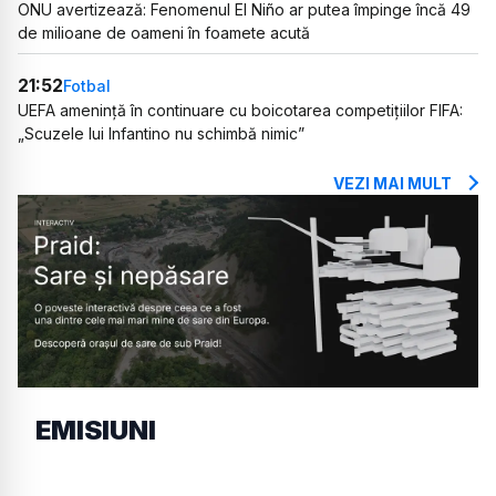
ONU avertizează: Fenomenul El Niño ar putea împinge încă 49
de milioane de oameni în foamete acută
21:52
Fotbal
UEFA amenință în continuare cu boicotarea competițiilor FIFA:
„Scuzele lui Infantino nu schimbă nimic”
VEZI MAI MULT
EMISIUNI