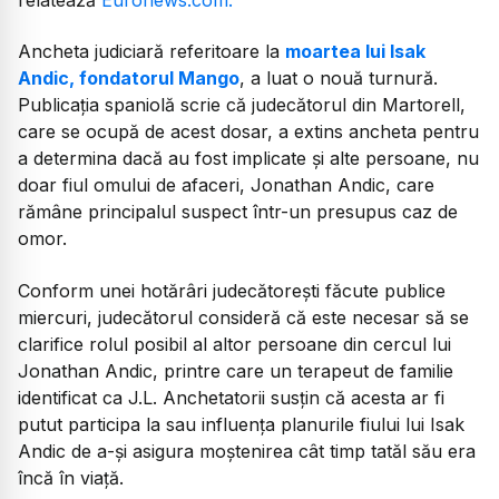
Ancheta judiciară referitoare la
moartea lui Isak
Andic, fondatorul Mango
, a luat o nouă turnură.
Publicația spaniolă scrie că judecătorul din Martorell,
care se ocupă de acest dosar, a extins ancheta pentru
a determina dacă au fost implicate și alte persoane, nu
doar fiul omului de afaceri, Jonathan Andic, care
rămâne principalul suspect într-un presupus caz de
omor.
Conform unei hotărâri judecătorești făcute publice
miercuri, judecătorul consideră că este necesar să se
clarifice rolul posibil al altor persoane din cercul lui
Jonathan Andic, printre care un terapeut de familie
identificat ca J.L. Anchetatorii susțin că acesta ar fi
putut participa la sau influența planurile fiului lui Isak
Andic de a-și asigura moștenirea cât timp tatăl său era
încă în viață.